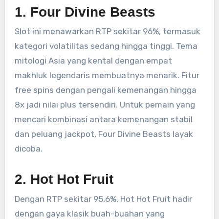
1.
Four Divine Beasts
Slot ini menawarkan RTP sekitar 96%, termasuk
kategori volatilitas sedang hingga tinggi. Tema
mitologi Asia yang kental dengan empat
makhluk legendaris membuatnya menarik. Fitur
free spins dengan pengali kemenangan hingga
8x jadi nilai plus tersendiri. Untuk pemain yang
mencari kombinasi antara kemenangan stabil
dan peluang jackpot, Four Divine Beasts layak
dicoba.
2.
Hot Hot Fruit
Dengan RTP sekitar 95,6%, Hot Hot Fruit hadir
dengan gaya klasik buah-buahan yang