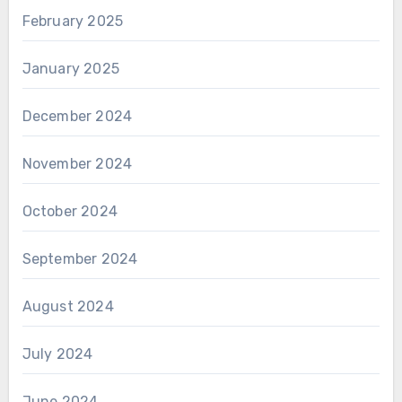
February 2025
January 2025
December 2024
November 2024
October 2024
September 2024
August 2024
July 2024
June 2024