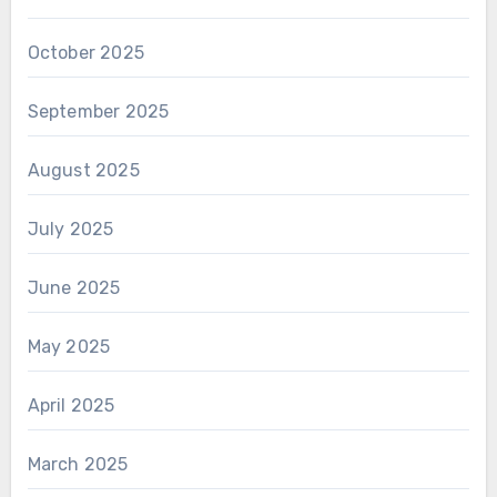
October 2025
September 2025
August 2025
July 2025
June 2025
May 2025
April 2025
March 2025