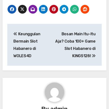
Post
Keunggulan
Bosan Main Itu-Itu
navigation
Bermain Slot
Aja? Coba 100+ Game
Habanero di
Slot Habanero di
WOLES4D
KINGS128!
By
admin