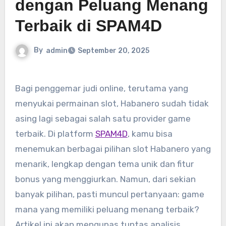
dengan Peluang Menang
Terbaik di SPAM4D
By
admin
September 20, 2025
Bagi penggemar judi online, terutama yang
menyukai permainan slot, Habanero sudah tidak
asing lagi sebagai salah satu provider game
terbaik. Di platform
SPAM4D
, kamu bisa
menemukan berbagai pilihan slot Habanero yang
menarik, lengkap dengan tema unik dan fitur
bonus yang menggiurkan. Namun, dari sekian
banyak pilihan, pasti muncul pertanyaan: game
mana yang memiliki peluang menang terbaik?
Artikel ini akan mengupas tuntas analisis