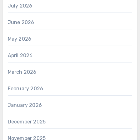
July 2026
June 2026
May 2026
April 2026
March 2026
February 2026
January 2026
December 2025
November 2025