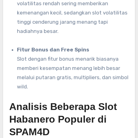
volatilitas rendah sering memberikan
kemenangan kecil, sedangkan slot volatilitas
tinggi cenderung jarang menang tapi
hadiahnya besar.
Fitur Bonus dan Free Spins
Slot dengan fitur bonus menarik biasanya
memberi kesempatan menang lebih besar
melalui putaran gratis, multipliers, dan simbol
wild.
Analisis Beberapa Slot
Habanero Populer di
SPAM4D