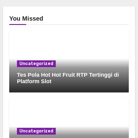
You Missed
Uncategorized
Tes Pola Hot Hot Fruit RTP Tertinggi di
Platform Slot
Uncategorized