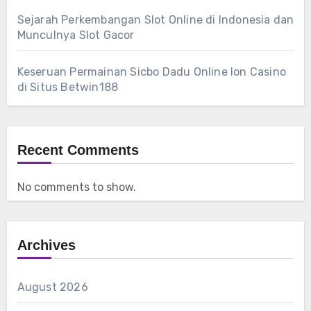
Sejarah Perkembangan Slot Online di Indonesia dan
Munculnya Slot Gacor
Keseruan Permainan Sicbo Dadu Online Ion Casino
di Situs Betwin188
Recent Comments
No comments to show.
Archives
August 2026