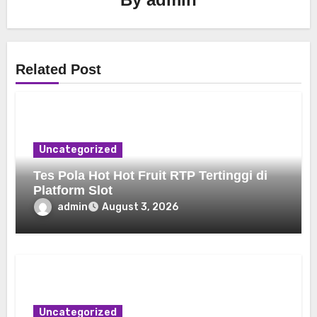
Related Post
Uncategorized
Tes Pola Hot Hot Fruit RTP Tertinggi di
Platform Slot
admin
August 3, 2026
Uncategorized