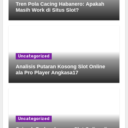
Tren Pola Cacing Habanero: Apakah
Masih Work di Situs Slot?
Uncategorized
Analisis Putaran Kosong Slot Online
ala Pro Player Angkasa17
Uncategorized