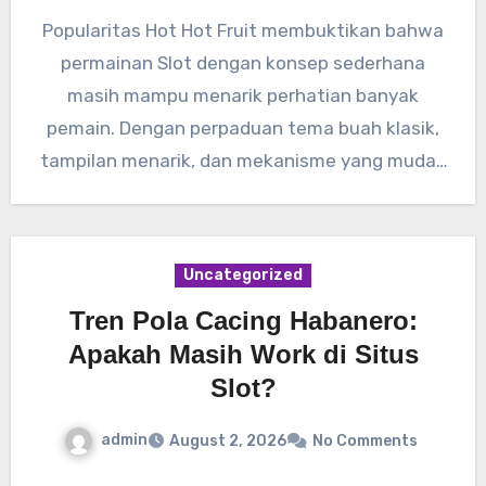
tidak ada metode yang dapat memastikan
Popularitas Hot Hot Fruit membuktikan bahwa
hasil tertentu.
permainan Slot dengan konsep sederhana
masih mampu menarik perhatian banyak
pemain. Dengan perpaduan tema buah klasik,
tampilan menarik, dan mekanisme yang mudah
dipahami, permainan ini menjadi salah satu
contoh bagaimana inovasi tidak selalu harus
rumit untuk memberikan pengalaman yang
Uncategorized
menyenangkan.
Tren Pola Cacing Habanero:
Apakah Masih Work di Situs
Slot?
admin
August 2, 2026
No Comments