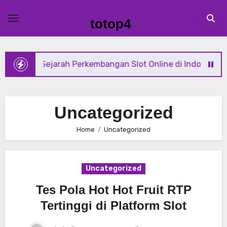
Skip
to
totop4
content
Sejarah Perkembangan Slot Online di Indonesia dan Muncul
Uncategorized
Home
Uncategorized
Uncategorized
Tes Pola Hot Hot Fruit RTP
Tertinggi di Platform Slot