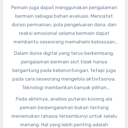
keputusan yang lebih terarah, tetapi tidak
Pemain juga dapat menggunakan pengalaman
dapat menjamin hasil tertentu.
bermain sebagai bahan evaluasi. Mencatat
durasi permainan, pola pengeluaran dana, dan
reaksi emosional selama bermain dapat
membantu seseorang memahami kebiasaan
mereka sendiri. Evaluasi seperti ini lebih
Dalam dunia digital yang terus berkembang,
bermanfaat dibandingkan hanya berfokus
pengalaman bermain slot tidak hanya
pada hasil akhir.
bergantung pada keberuntungan, tetapi juga
pada cara seseorang mengelola aktivitasnya.
Teknologi memberikan banyak pilihan
permainan, tetapi keputusan tetap berada di
Pada akhirnya, analisis putaran kosong ala
tangan pemain.
pemain berpengalaman bukan tentang
menemukan rahasia tersembunyi untuk selalu
menang. Hal yang lebih penting adalah