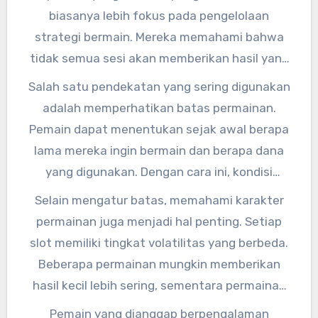
putaran dalam permainan slot tetap berdiri
biasanya lebih fokus pada pengelolaan
sendiri dan tidak dipengaruhi oleh putaran
strategi bermain. Mereka memahami bahwa
sebelumnya.
tidak semua sesi akan memberikan hasil yang
sama. Ada waktu ketika permainan
Salah satu pendekatan yang sering digunakan
memberikan hasil yang menyenangkan, tetapi
adalah memperhatikan batas permainan.
ada juga periode ketika hasil kurang sesuai
Pemain dapat menentukan sejak awal berapa
harapan.
lama mereka ingin bermain dan berapa dana
yang digunakan. Dengan cara ini, kondisi
putaran kosong tidak mudah membuat
Selain mengatur batas, memahami karakter
seseorang mengambil keputusan secara
permainan juga menjadi hal penting. Setiap
emosional.
slot memiliki tingkat volatilitas yang berbeda.
Beberapa permainan mungkin memberikan
hasil kecil lebih sering, sementara permainan
lain dapat memiliki jeda lebih panjang sebelum
Pemain yang dianggap berpengalaman