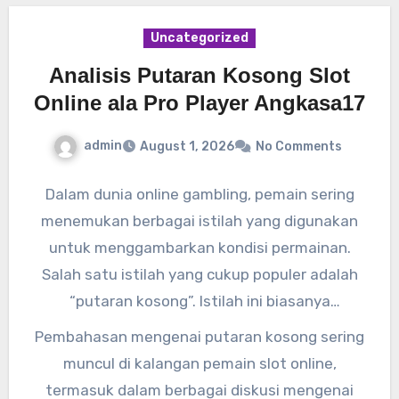
Uncategorized
Analisis Putaran Kosong Slot
Online ala Pro Player Angkasa17
admin
August 1, 2026
No Comments
Dalam dunia online gambling, pemain sering
menemukan berbagai istilah yang digunakan
untuk menggambarkan kondisi permainan.
Salah satu istilah yang cukup populer adalah
“putaran kosong”. Istilah ini biasanya
digunakan ketika pemain mengalami beberapa
Pembahasan mengenai putaran kosong sering
putaran tanpa mendapatkan hasil yang
muncul di kalangan pemain slot online,
dianggap menarik. Bagi sebagian pemain,
termasuk dalam berbagai diskusi mengenai