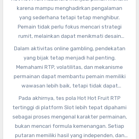
berbeda bagi setiap pemain, tergantung pada
karena mampu menghadirkan pengalaman
gaya bermain dan ekspektasi mereka.
yang sederhana tetapi tetap menghibur.
Pemain tidak perlu fokus mencari strategi
rumit, melainkan dapat menikmati desain
visual, suara, dan suasana permainan yang
Dalam aktivitas online gambling, pendekatan
ditawarkan. Hal ini menjadi salah satu alasan
yang bijak tetap menjadi hal penting.
mengapa permainan dengan konsep klasik
Memahami RTP, volatilitas, dan mekanisme
masih memiliki tempat di tengah banyaknya
permainan dapat membantu pemain memiliki
pilihan Slot modern.
wawasan lebih baik, tetapi tidak dapat
mengubah sistem acak yang digunakan dalam
Pada akhirnya, tes pola Hot Hot Fruit RTP
permainan. Mengatur waktu bermain dan
tertinggi di platform Slot lebih tepat dipahami
menetapkan batas penggunaan dana
sebagai proses mengenal karakter permainan,
merupakan bagian dari cara menikmati hiburan
bukan mencari formula kemenangan. Setiap
digital secara bertanggung jawab.
putaran memiliki hasil yang independen, dan