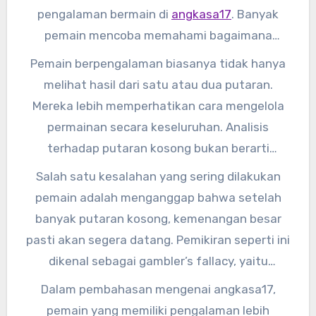
kondisi tersebut menjadi bagian dari
pengalaman bermain di
angkasa17
. Banyak
pengalaman bermain yang perlu dipahami,
pemain mencoba memahami bagaimana
bukan sekadar dianggap sebagai tanda bahwa
menghadapi situasi tersebut dengan lebih
Pemain berpengalaman biasanya tidak hanya
permainan sedang tidak berjalan baik.
tenang dan membuat keputusan yang lebih
melihat hasil dari satu atau dua putaran.
terencana. Namun, hal utama yang perlu
Mereka lebih memperhatikan cara mengelola
dipahami adalah bahwa setiap putaran slot
permainan secara keseluruhan. Analisis
memiliki hasil yang bersifat acak.
terhadap putaran kosong bukan berarti
mencari pola pasti untuk mengetahui kapan
Salah satu kesalahan yang sering dilakukan
kemenangan akan muncul, tetapi lebih kepada
pemain adalah menganggap bahwa setelah
memahami kebiasaan bermain dan menjaga
banyak putaran kosong, kemenangan besar
kontrol selama sesi berlangsung.
pasti akan segera datang. Pemikiran seperti ini
dikenal sebagai gambler’s fallacy, yaitu
anggapan bahwa hasil sebelumnya dapat
Dalam pembahasan mengenai angkasa17,
menentukan hasil berikutnya. Padahal, setiap
pemain yang memiliki pengalaman lebih