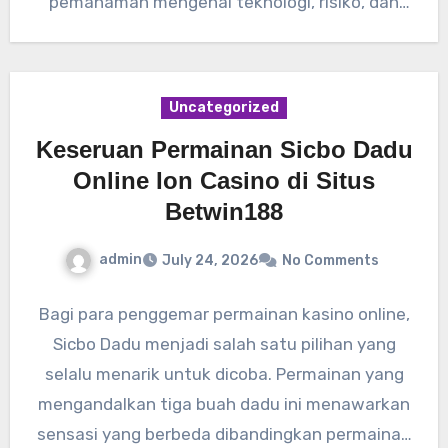
pemahaman mengenai teknologi, risiko, dan
penggunaan yang bertanggung jawab tetap
menjadi hal penting dalam menghadapi
perkembangan dunia digital.
Uncategorized
Keseruan Permainan Sicbo Dadu
Online Ion Casino di Situs
Betwin188
admin
July 24, 2026
No Comments
Bagi para penggemar permainan kasino online,
Sicbo Dadu menjadi salah satu pilihan yang
selalu menarik untuk dicoba. Permainan yang
mengandalkan tiga buah dadu ini menawarkan
sensasi yang berbeda dibandingkan permainan