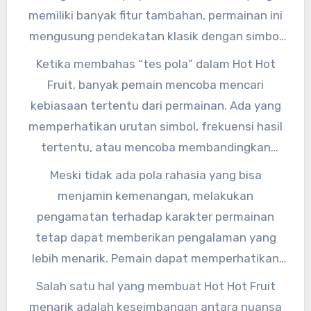
setiap sesi, karena hasil setiap putaran tetap
memiliki banyak fitur tambahan, permainan ini
ditentukan secara acak.
mengusung pendekatan klasik dengan simbol
buah yang familiar. Kesederhanaan tersebut
Ketika membahas “tes pola” dalam Hot Hot
menjadi salah satu alasan mengapa banyak
Fruit, banyak pemain mencoba mencari
pemain tertarik mencobanya, terutama
kebiasaan tertentu dari permainan. Ada yang
mereka yang menyukai gaya Slot dengan
memperhatikan urutan simbol, frekuensi hasil
tampilan ringan dan mekanisme yang tidak
tertentu, atau mencoba membandingkan
rumit.
pengalaman bermain pada waktu berbeda.
Meski tidak ada pola rahasia yang bisa
Namun, penting diketahui bahwa permainan
menjamin kemenangan, melakukan
Slot menggunakan sistem acak sehingga pola
pengamatan terhadap karakter permainan
hasil sebelumnya tidak dapat menjadi prediksi
tetap dapat memberikan pengalaman yang
pasti untuk putaran berikutnya.
lebih menarik. Pemain dapat memperhatikan
bagaimana fitur permainan bekerja, memahami
Salah satu hal yang membuat Hot Hot Fruit
aturan, serta mengenali gaya permainan yang
menarik adalah keseimbangan antara nuansa