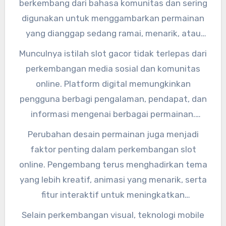
berkembang dari bahasa komunitas dan sering
digunakan untuk menggambarkan permainan
yang dianggap sedang ramai, menarik, atau
memiliki pengalaman bermain yang disukai
Munculnya istilah slot gacor tidak terlepas dari
banyak orang. Namun, penting untuk dipahami
perkembangan media sosial dan komunitas
bahwa istilah tersebut bukan berarti sebuah
online. Platform digital memungkinkan
permainan dapat memberikan kemenangan
pengguna berbagi pengalaman, pendapat, dan
secara pasti.
informasi mengenai berbagai permainan.
Ketika sebuah istilah sering digunakan dalam
Perubahan desain permainan juga menjadi
percakapan online, istilah tersebut dapat
faktor penting dalam perkembangan slot
menyebar dengan cepat dan menjadi bagian
online. Pengembang terus menghadirkan tema
dari budaya internet.
yang lebih kreatif, animasi yang menarik, serta
fitur interaktif untuk meningkatkan
pengalaman pengguna. Jika versi awal slot
Selain perkembangan visual, teknologi mobile
hanya mengandalkan simbol sederhana, versi