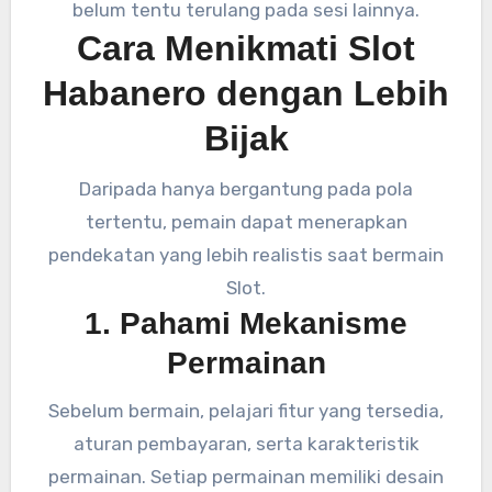
belum tentu terulang pada sesi lainnya.
Cara Menikmati Slot
Habanero dengan Lebih
Bijak
Daripada hanya bergantung pada pola
tertentu, pemain dapat menerapkan
pendekatan yang lebih realistis saat bermain
Slot.
1. Pahami Mekanisme
Permainan
Sebelum bermain, pelajari fitur yang tersedia,
aturan pembayaran, serta karakteristik
permainan. Setiap permainan memiliki desain