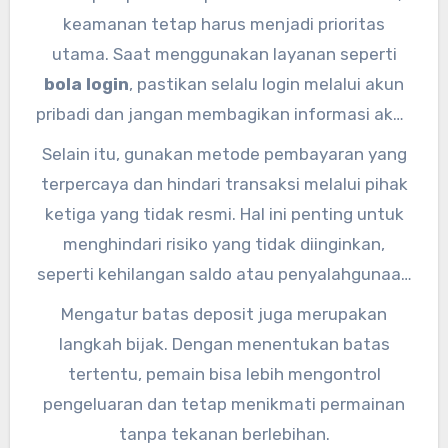
keamanan tetap harus menjadi prioritas
utama. Saat menggunakan layanan seperti
bola login
, pastikan selalu login melalui akun
pribadi dan jangan membagikan informasi akun
kepada orang lain.
Selain itu, gunakan metode pembayaran yang
terpercaya dan hindari transaksi melalui pihak
ketiga yang tidak resmi. Hal ini penting untuk
menghindari risiko yang tidak diinginkan,
seperti kehilangan saldo atau penyalahgunaan
akun.
Mengatur batas deposit juga merupakan
langkah bijak. Dengan menentukan batas
tertentu, pemain bisa lebih mengontrol
pengeluaran dan tetap menikmati permainan
tanpa tekanan berlebihan.