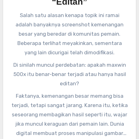
“Editan”
Salah satu alasan kenapa topik ini ramai
adalah banyaknya screenshot kemenangan
besar yang beredar di komunitas pemain.
Beberapa terlihat meyakinkan, sementara
yang lain dicurigai telah dimodifikasi.
Di sinilah muncul perdebatan: apakah maxwin
500x itu benar-benar terjadi atau hanya hasil
editan?
Faktanya, kemenangan besar memang bisa
terjadi, tetapi sangat jarang. Karena itu, ketika
seseorang membagikan hasil seperti itu, wajar
jika muncul keraguan dari pemain lain. Dunia
digital membuat proses manipulasi gambar