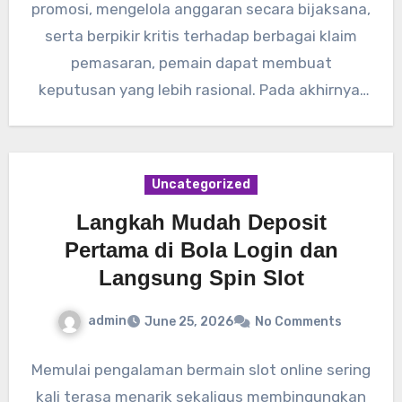
kemenangan.
promosi, mengelola anggaran secara bijaksana,
serta berpikir kritis terhadap berbagai klaim
pemasaran, pemain dapat membuat
keputusan yang lebih rasional. Pada akhirnya,
memahami perbedaan antara realitas dan janji
promosi merupakan langkah penting agar
pengalaman bermain tetap didasarkan pada
Uncategorized
ekspektasi yang sehat dan tidak mudah
Langkah Mudah Deposit
dipengaruhi oleh penawaran yang terdengar
Pertama di Bola Login dan
terlalu sempurna.
Langsung Spin Slot
admin
June 25, 2026
No Comments
Memulai pengalaman bermain slot online sering
kali terasa menarik sekaligus membingungkan