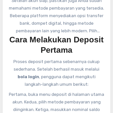
Setelah akun siap, pastikan juga Anda sudah
memastikan setiap transaksi tercatat dengan
memahami metode pembayaran yang tersedia.
baik.
Beberapa platform menyediakan opsi transfer
bank, dompet digital, hingga metode
pembayaran lain yang lebih modern. Pilih
Cara Melakukan Deposit
metode yang paling nyaman agar proses
deposit berjalan tanpa hambatan.
Pertama
Proses deposit pertama sebenarnya cukup
sederhana. Setelah berhasil masuk melalui
bola login
, pengguna dapat mengikuti
langkah-langkah umum berikut:
Pertama, buka menu deposit di halaman utama
akun. Kedua, pilih metode pembayaran yang
diinginkan. Ketiga, masukkan nominal saldo