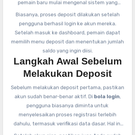
pemain baru mulai mengenal sistem yang
digunakan oleh platform seperti
bola login
,
Biasanya, proses deposit dilakukan setelah
yang umumnya sudah menyediakan berbagai
pengguna berhasil login ke akun mereka.
metode pembayaran yang praktis.
Setelah masuk ke dashboard, pemain dapat
memilih menu deposit dan menentukan jumlah
saldo yang ingin diisi.
Langkah Awal Sebelum
Melakukan Deposit
Sebelum melakukan deposit pertama, pastikan
akun sudah benar-benar aktif. Di
bola login
,
pengguna biasanya diminta untuk
menyelesaikan proses registrasi terlebih
dahulu, termasuk verifikasi data dasar. Hal ini
bertujuan untuk menjaga keamanan akun dan