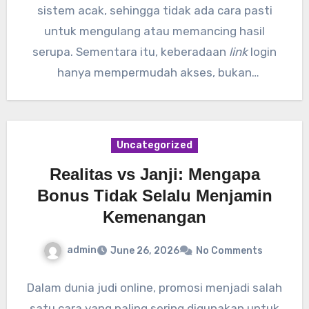
mungkin hanya visual yang telah dimodifikasi.
sistem acak, sehingga tidak ada cara pasti
untuk mengulang atau memancing hasil
serupa. Sementara itu, keberadaan
link
login
hanya mempermudah akses, bukan
mempengaruhi hasil permainan.
Uncategorized
Realitas vs Janji: Mengapa
Bonus Tidak Selalu Menjamin
Kemenangan
admin
June 26, 2026
No Comments
Dalam dunia judi online, promosi menjadi salah
satu cara yang paling sering digunakan untuk