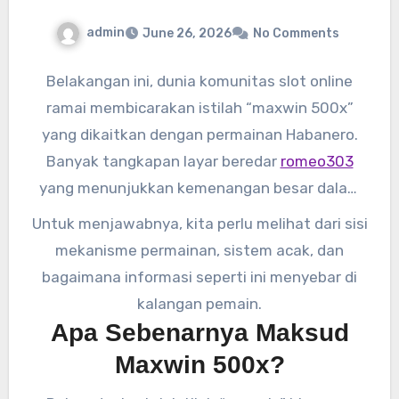
admin
June 26, 2026
No Comments
Belakangan ini, dunia komunitas slot online
ramai membicarakan istilah “maxwin 500x”
yang dikaitkan dengan permainan Habanero.
Banyak tangkapan layar beredar
romeo303
yang menunjukkan kemenangan besar dalam
waktu singkat, bahkan disebut-sebut terjadi
Untuk menjawabnya, kita perlu melihat dari sisi
hanya lewat akses sederhana melalui satu
link
mekanisme permainan, sistem acak, dan
login. Tidak sedikit yang penasaran: apakah
bagaimana informasi seperti ini menyebar di
benar kemenangan sebesar itu bisa terjadi
kalangan pemain.
secara nyata, atau hanya hasil editan semata?
Apa Sebenarnya Maksud
Maxwin 500x?