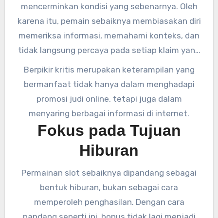
mencerminkan kondisi yang sebenarnya. Oleh
karena itu, pemain sebaiknya membiasakan diri
memeriksa informasi, memahami konteks, dan
tidak langsung percaya pada setiap klaim yang
beredar.
Berpikir kritis merupakan keterampilan yang
bermanfaat tidak hanya dalam menghadapi
promosi judi online, tetapi juga dalam
menyaring berbagai informasi di internet.
Fokus pada Tujuan
Hiburan
Permainan slot sebaiknya dipandang sebagai
bentuk hiburan, bukan sebagai cara
memperoleh penghasilan. Dengan cara
pandang seperti ini, bonus tidak lagi menjadi