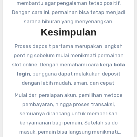
membantu agar pengalaman tetap positif.
Dengan cara ini, permainan bisa tetap menjadi
sarana hiburan yang menyenangkan.
Kesimpulan
Proses deposit pertama merupakan langkah
penting sebelum mulai menikmati permainan
slot online. Dengan memahami cara kerja
bola
login
, pengguna dapat melakukan deposit
dengan lebih mudah, aman, dan cepat.
Mulai dari persiapan akun, pemilihan metode
pembayaran, hingga proses transaksi,
semuanya dirancang untuk memberikan
kenyamanan bagi pemain. Setelah saldo
masuk, pemain bisa langsung menikmati