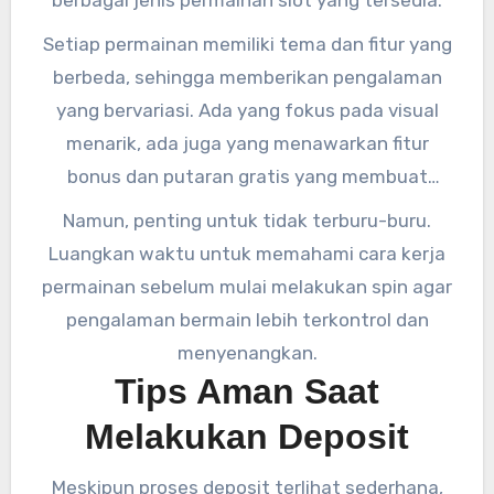
Setiap permainan memiliki tema dan fitur yang
berbeda, sehingga memberikan pengalaman
yang bervariasi. Ada yang fokus pada visual
menarik, ada juga yang menawarkan fitur
bonus dan putaran gratis yang membuat
permainan semakin seru.
Namun, penting untuk tidak terburu-buru.
Luangkan waktu untuk memahami cara kerja
permainan sebelum mulai melakukan spin agar
pengalaman bermain lebih terkontrol dan
menyenangkan.
Tips Aman Saat
Melakukan Deposit
Meskipun proses deposit terlihat sederhana,