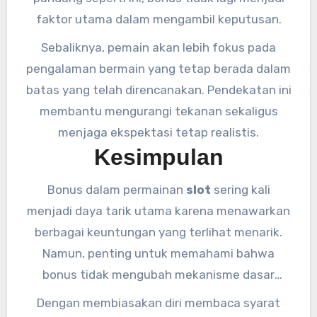
faktor utama dalam mengambil keputusan.
Sebaliknya, pemain akan lebih fokus pada
pengalaman bermain yang tetap berada dalam
batas yang telah direncanakan. Pendekatan ini
membantu mengurangi tekanan sekaligus
menjaga ekspektasi tetap realistis.
Kesimpulan
Bonus dalam permainan
slot
sering kali
menjadi daya tarik utama karena menawarkan
berbagai keuntungan yang terlihat menarik.
Namun, penting untuk memahami bahwa
bonus tidak mengubah mekanisme dasar
permainan dan tidak dapat menjamin
Dengan membiasakan diri membaca syarat