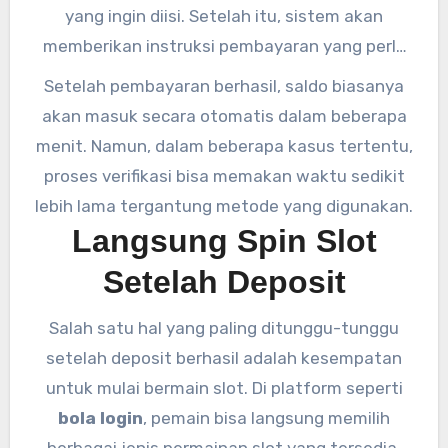
yang ingin diisi. Setelah itu, sistem akan
memberikan instruksi pembayaran yang perlu
diikuti dengan tepat.
Setelah pembayaran berhasil, saldo biasanya
akan masuk secara otomatis dalam beberapa
menit. Namun, dalam beberapa kasus tertentu,
proses verifikasi bisa memakan waktu sedikit
lebih lama tergantung metode yang digunakan.
Langsung Spin Slot
Setelah Deposit
Salah satu hal yang paling ditunggu-tunggu
setelah deposit berhasil adalah kesempatan
untuk mulai bermain slot. Di platform seperti
bola login
, pemain bisa langsung memilih
berbagai jenis permainan slot yang tersedia.