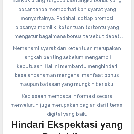
Banyak orang tergoda oleh angka bonus yang
besar tanpa memperhatikan syarat yang
menyertainya. Padahal, setiap promosi
biasanya memiliki ketentuan tertentu yang
mengatur bagaimana bonus tersebut dapat
digunakan.
Memahami syarat dan ketentuan merupakan
langkah penting sebelum mengambil
keputusan. Hal ini membantu menghindari
kesalahpahaman mengenai manfaat bonus
maupun batasan yang mungkin berlaku.
Kebiasaan membaca informasi secara
menyeluruh juga merupakan bagian dari literasi
digital yang baik.
Hindari Ekspektasi yang