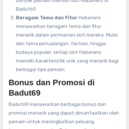
banyak pemain memilih slot Habanero di
Badut69.
Beragam Tema dan Fitur
Habanero
menawarkan beragam tema dan fitur
menarik dalam permainan slot mereka. Mulai
dari tema petualangan, fantasi, hingga
budaya populer, setiap slot Habanero
memiliki karakteristik unik yang menarik bagi
berbagai tipe pemain.
Bonus dan Promosi di
Badut69
Badut69 menawarkan berbagai bonus dan
promosi menarik yang dapat dimanfaatkan oleh
pemain untuk meningkatkan peluang