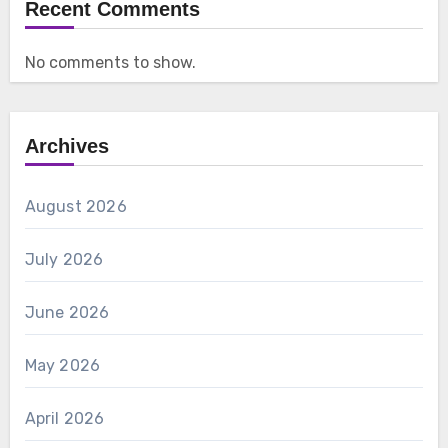
Recent Comments
No comments to show.
Archives
August 2026
July 2026
June 2026
May 2026
April 2026