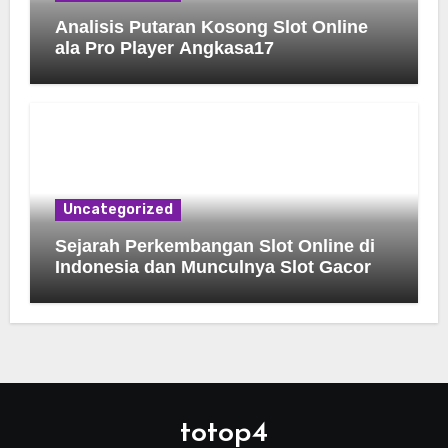
Analisis Putaran Kosong Slot Online
ala Pro Player Angkasa17
Uncategorized
Sejarah Perkembangan Slot Online di
Indonesia dan Munculnya Slot Gacor
totop4