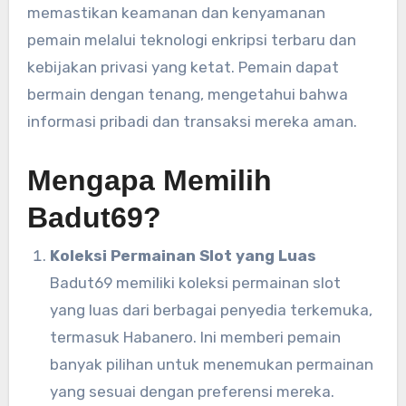
memastikan keamanan dan kenyamanan
pemain melalui teknologi enkripsi terbaru dan
kebijakan privasi yang ketat. Pemain dapat
bermain dengan tenang, mengetahui bahwa
informasi pribadi dan transaksi mereka aman.
Mengapa Memilih
Badut69?
Koleksi Permainan Slot yang Luas
Badut69 memiliki koleksi permainan slot
yang luas dari berbagai penyedia terkemuka,
termasuk Habanero. Ini memberi pemain
banyak pilihan untuk menemukan permainan
yang sesuai dengan preferensi mereka.