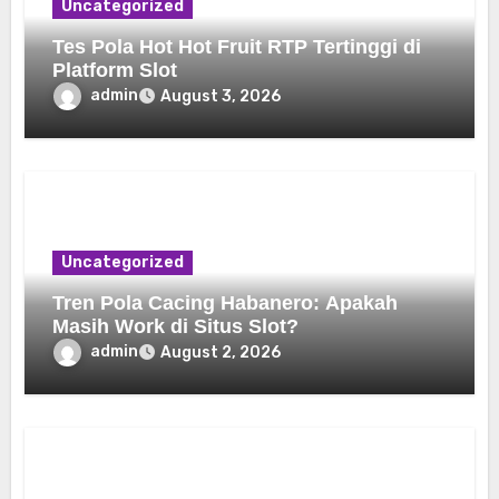
Uncategorized
Tes Pola Hot Hot Fruit RTP Tertinggi di
Platform Slot
admin
August 3, 2026
Uncategorized
Tren Pola Cacing Habanero: Apakah
Masih Work di Situs Slot?
admin
August 2, 2026