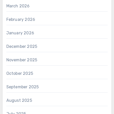
March 2026
February 2026
January 2026
December 2025
November 2025
October 2025
September 2025
August 2025
July 2025