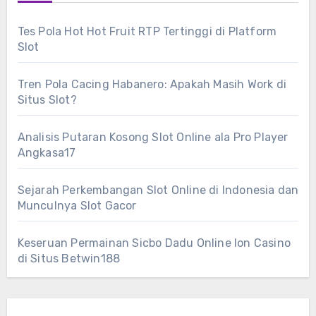
Tes Pola Hot Hot Fruit RTP Tertinggi di Platform
Slot
Tren Pola Cacing Habanero: Apakah Masih Work di
Situs Slot?
Analisis Putaran Kosong Slot Online ala Pro Player
Angkasa17
Sejarah Perkembangan Slot Online di Indonesia dan
Munculnya Slot Gacor
Keseruan Permainan Sicbo Dadu Online Ion Casino
di Situs Betwin188