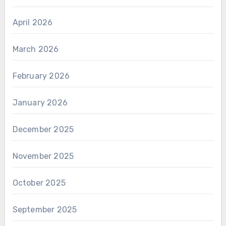
April 2026
March 2026
February 2026
January 2026
December 2025
November 2025
October 2025
September 2025