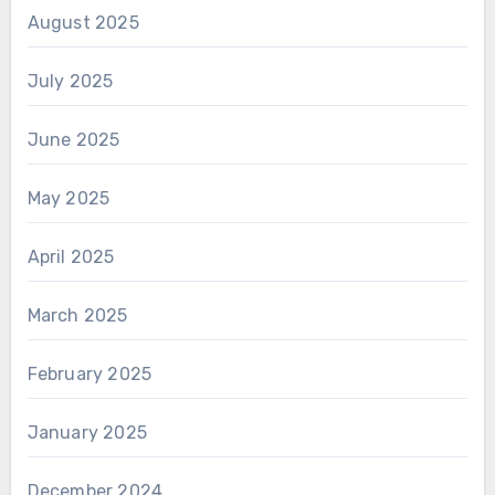
August 2025
July 2025
June 2025
May 2025
April 2025
March 2025
February 2025
January 2025
December 2024