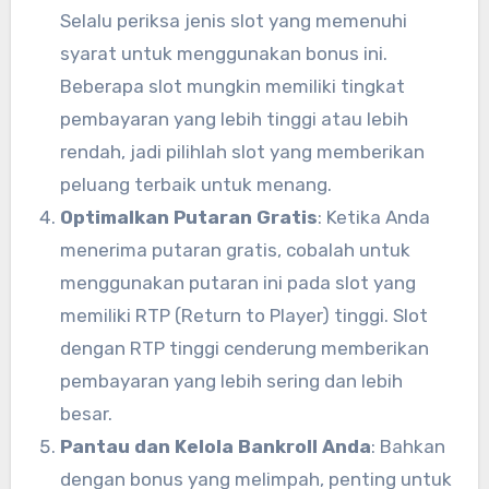
Selalu periksa jenis slot yang memenuhi
syarat untuk menggunakan bonus ini.
Beberapa slot mungkin memiliki tingkat
pembayaran yang lebih tinggi atau lebih
rendah, jadi pilihlah slot yang memberikan
peluang terbaik untuk menang.
Optimalkan Putaran Gratis
: Ketika Anda
menerima putaran gratis, cobalah untuk
menggunakan putaran ini pada slot yang
memiliki RTP (Return to Player) tinggi. Slot
dengan RTP tinggi cenderung memberikan
pembayaran yang lebih sering dan lebih
besar.
Pantau dan Kelola Bankroll Anda
: Bahkan
dengan bonus yang melimpah, penting untuk