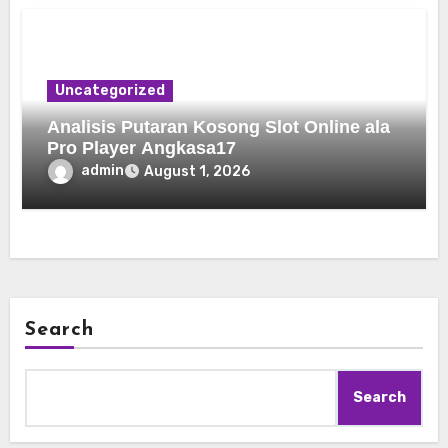
Uncategorized
Analisis Putaran Kosong Slot Online ala
Pro Player Angkasa17
admin
August 1, 2026
Search
Search