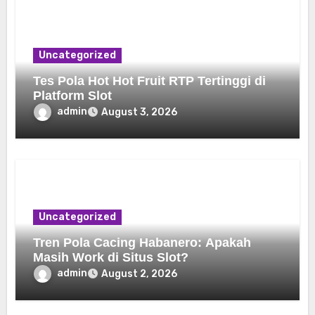
Uncategorized
Tes Pola Hot Hot Fruit RTP Tertinggi di
Platform Slot
admin
August 3, 2026
Uncategorized
Tren Pola Cacing Habanero: Apakah
Masih Work di Situs Slot?
admin
August 2, 2026