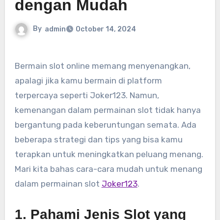
dengan Mudah
By
admin
October 14, 2024
Bermain slot online memang menyenangkan,
apalagi jika kamu bermain di platform
terpercaya seperti Joker123. Namun,
kemenangan dalam permainan slot tidak hanya
bergantung pada keberuntungan semata. Ada
beberapa strategi dan tips yang bisa kamu
terapkan untuk meningkatkan peluang menang.
Mari kita bahas cara-cara mudah untuk menang
dalam permainan slot
Joker123
.
1. Pahami Jenis Slot yang