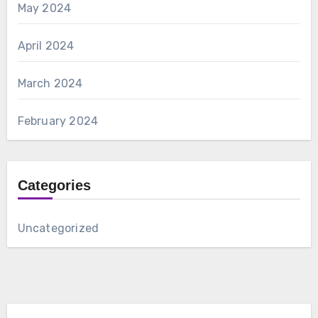
May 2024
April 2024
March 2024
February 2024
Categories
Uncategorized