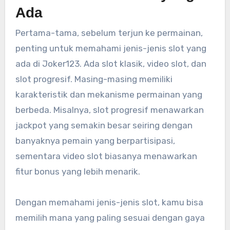
Ada
Pertama-tama, sebelum terjun ke permainan,
penting untuk memahami jenis-jenis slot yang
ada di Joker123. Ada slot klasik, video slot, dan
slot progresif. Masing-masing memiliki
karakteristik dan mekanisme permainan yang
berbeda. Misalnya, slot progresif menawarkan
jackpot yang semakin besar seiring dengan
banyaknya pemain yang berpartisipasi,
sementara video slot biasanya menawarkan
fitur bonus yang lebih menarik.
Dengan memahami jenis-jenis slot, kamu bisa
memilih mana yang paling sesuai dengan gaya