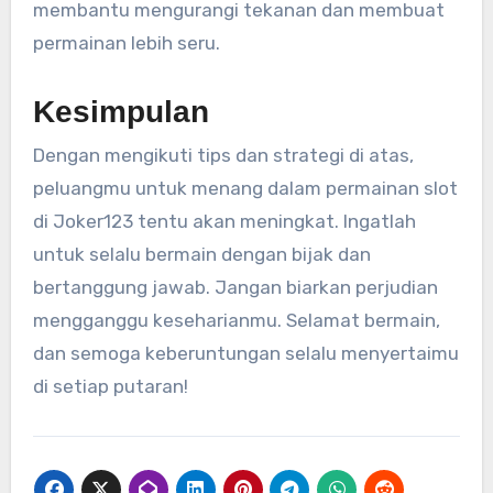
membantu mengurangi tekanan dan membuat
permainan lebih seru.
Kesimpulan
Dengan mengikuti tips dan strategi di atas,
peluangmu untuk menang dalam permainan slot
di Joker123 tentu akan meningkat. Ingatlah
untuk selalu bermain dengan bijak dan
bertanggung jawab. Jangan biarkan perjudian
mengganggu keseharianmu. Selamat bermain,
dan semoga keberuntungan selalu menyertaimu
di setiap putaran!