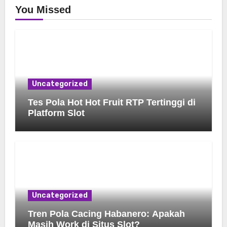
You Missed
Uncategorized
Tes Pola Hot Hot Fruit RTP Tertinggi di
Platform Slot
Uncategorized
Tren Pola Cacing Habanero: Apakah
Masih Work di Situs Slot?