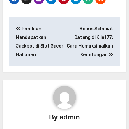
Post
Panduan
Bonus Selamat
navigation
Mendapatkan
Datang di Kilat77:
Jackpot di Slot Gacor
Cara Memaksimalkan
Habanero
Keuntungan
By
admin