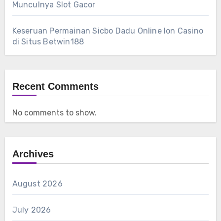
Munculnya Slot Gacor
Keseruan Permainan Sicbo Dadu Online Ion Casino
di Situs Betwin188
Recent Comments
No comments to show.
Archives
August 2026
July 2026