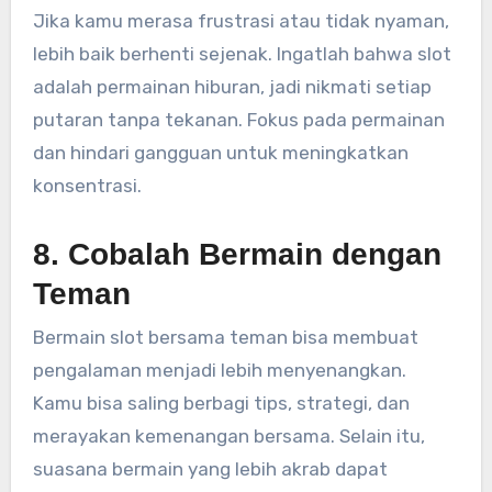
Jika kamu merasa frustrasi atau tidak nyaman,
lebih baik berhenti sejenak. Ingatlah bahwa slot
adalah permainan hiburan, jadi nikmati setiap
putaran tanpa tekanan. Fokus pada permainan
dan hindari gangguan untuk meningkatkan
konsentrasi.
8. Cobalah Bermain dengan
Teman
Bermain slot bersama teman bisa membuat
pengalaman menjadi lebih menyenangkan.
Kamu bisa saling berbagi tips, strategi, dan
merayakan kemenangan bersama. Selain itu,
suasana bermain yang lebih akrab dapat