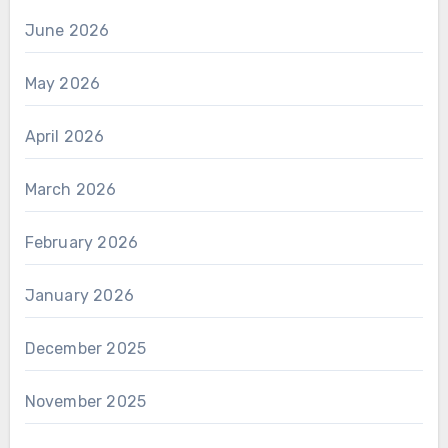
June 2026
May 2026
April 2026
March 2026
February 2026
January 2026
December 2025
November 2025