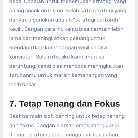
beda. Cobalah untuk menemukan strategi yang
paling cocok untukmu. Salah satu strategi yang
banyak digunakan adalah “strategi bertaruh
kecil”. Dengan cara ini, kamu bisa bermain lebih
lama dan meningkatkan peluang untuk
mendapatkan kemenangan kecil secara
konsisten. Selain itu, jika kamu merasa
beruntung, kamu bisa mencoba meningkatkan
taruhanmu untuk meraih kemenangan yang
lebih besar.
7. Tetap Tenang dan Fokus
Saat bermain slot, penting untuk tetap tenang
dan fokus. Jangan biarkan emosi menguasai
dirimu, terutama saat mengalami kekalahan.