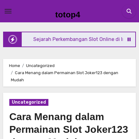
Skip
to
totop4
content
sa17
Sejarah Perkembangan Slot Online di Indonesia dan
Home
Uncategorized
Cara Menang dalam Permainan Slot Joker123 dengan
Mudah
Uncategorized
Cara Menang dalam
Permainan Slot Joker123