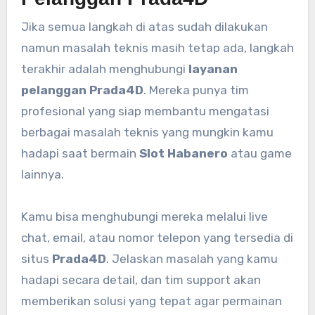
Jika semua langkah di atas sudah dilakukan
namun masalah teknis masih tetap ada, langkah
terakhir adalah menghubungi
layanan
pelanggan Prada4D
. Mereka punya tim
profesional yang siap membantu mengatasi
berbagai masalah teknis yang mungkin kamu
hadapi saat bermain
Slot Habanero
atau game
lainnya.
Kamu bisa menghubungi mereka melalui live
chat, email, atau nomor telepon yang tersedia di
situs
Prada4D
. Jelaskan masalah yang kamu
hadapi secara detail, dan tim support akan
memberikan solusi yang tepat agar permainan