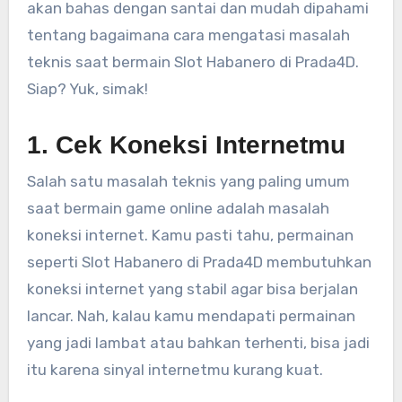
akan bahas dengan santai dan mudah dipahami
tentang bagaimana cara mengatasi masalah
teknis saat bermain Slot Habanero di Prada4D.
Siap? Yuk, simak!
1. Cek Koneksi Internetmu
Salah satu masalah teknis yang paling umum
saat bermain game online adalah masalah
koneksi internet. Kamu pasti tahu, permainan
seperti Slot Habanero di Prada4D membutuhkan
koneksi internet yang stabil agar bisa berjalan
lancar. Nah, kalau kamu mendapati permainan
yang jadi lambat atau bahkan terhenti, bisa jadi
itu karena sinyal internetmu kurang kuat.