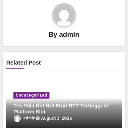
By
admin
Related Post
Uncategorized
Tes Pola Hot Hot Fruit RTP Tertinggi di
Platform Slot
admin
August 3, 2026