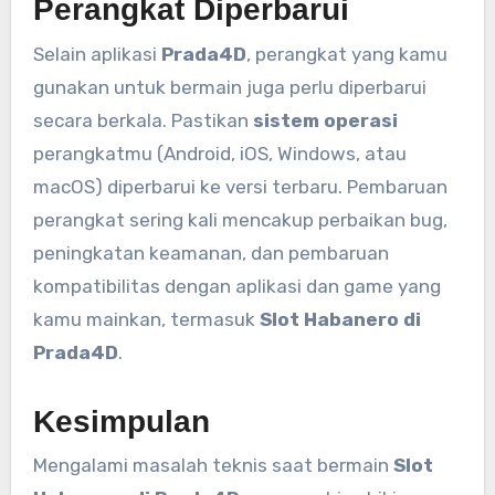
Perangkat Diperbarui
Selain aplikasi
Prada4D
, perangkat yang kamu
gunakan untuk bermain juga perlu diperbarui
secara berkala. Pastikan
sistem operasi
perangkatmu (Android, iOS, Windows, atau
macOS) diperbarui ke versi terbaru. Pembaruan
perangkat sering kali mencakup perbaikan bug,
peningkatan keamanan, dan pembaruan
kompatibilitas dengan aplikasi dan game yang
kamu mainkan, termasuk
Slot Habanero di
Prada4D
.
Kesimpulan
Mengalami masalah teknis saat bermain
Slot