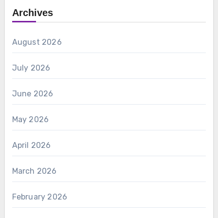
Archives
August 2026
July 2026
June 2026
May 2026
April 2026
March 2026
February 2026