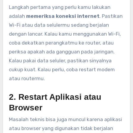
Langkah pertama yang perlu kamu lakukan
adalah
memeriksa koneksi internet
. Pastikan
Wi-Fi atau data selulermu sedang berjalan
dengan lancar. Kalau kamu menggunakan Wi-Fi,
coba dekatkan perangkatmu ke router, atau
periksa apakah ada gangguan pada jaringan.
Kalau pakai data seluler, pastikan sinyalnya
cukup kuat. Kalau perlu, coba restart modem
atau routermu.
2. Restart Aplikasi atau
Browser
Masalah teknis bisa juga muncul karena aplikasi
atau browser yang digunakan tidak berjalan