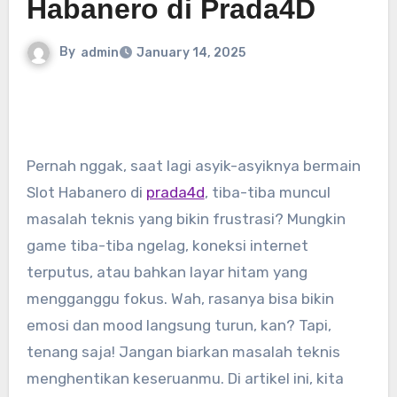
Habanero di Prada4D
By
admin
January 14, 2025
Pernah nggak, saat lagi asyik-asyiknya bermain
Slot Habanero di
prada4d
, tiba-tiba muncul
masalah teknis yang bikin frustrasi? Mungkin
game tiba-tiba ngelag, koneksi internet
terputus, atau bahkan layar hitam yang
mengganggu fokus. Wah, rasanya bisa bikin
emosi dan mood langsung turun, kan? Tapi,
tenang saja! Jangan biarkan masalah teknis
menghentikan keseruanmu. Di artikel ini, kita