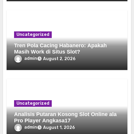
Uncategorized
Tren Pola Cacing Habanero: Apakah
Masih Work di Situs Slot?
admin
August 2, 2026
Uncategorized
Analisis Putaran Kosong Slot Online ala
Pro Player Angkasa17
admin
August 1, 2026