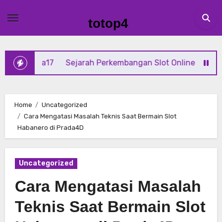
Skip
to
totop4
content
kasa17
Sejarah Perkembangan Slot Online di Indonesia d
Home
Uncategorized
Cara Mengatasi Masalah Teknis Saat Bermain Slot
Habanero di Prada4D
Uncategorized
Cara Mengatasi Masalah
Teknis Saat Bermain Slot