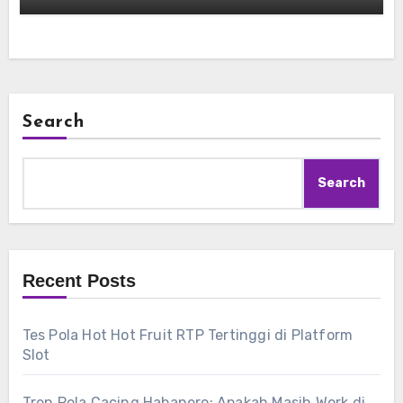
Search
Search
Recent Posts
Tes Pola Hot Hot Fruit RTP Tertinggi di Platform
Slot
Tren Pola Cacing Habanero: Apakah Masih Work di