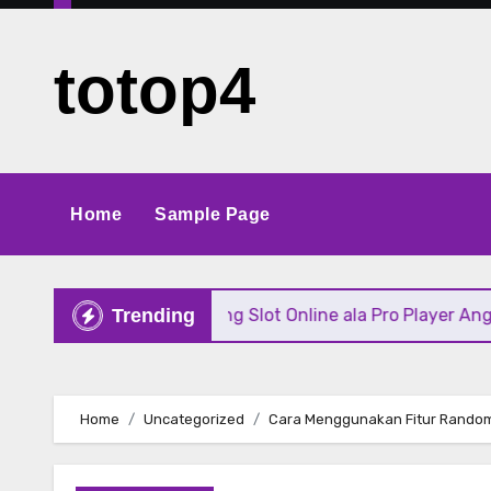
Skip
to
totop4
content
Home
Sample Page
Trending
nalisis Putaran Kosong Slot Online ala Pro Player Angkasa1
Home
Uncategorized
Cara Menggunakan Fitur Random