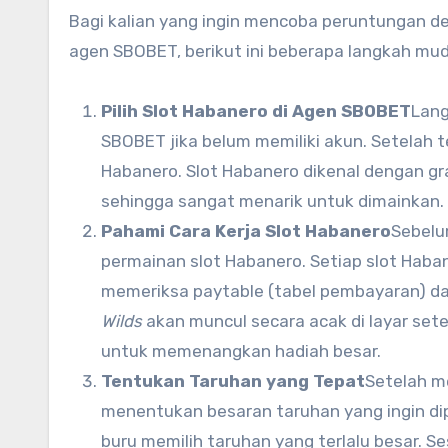
Bagi kalian yang ingin mencoba peruntungan 
agen SBOBET, berikut ini beberapa langkah muda
Pilih Slot Habanero di Agen SBOBET
Lang
SBOBET jika belum memiliki akun. Setelah 
Habanero. Slot Habanero dikenal dengan graf
sehingga sangat menarik untuk dimainkan.
Pahami Cara Kerja Slot Habanero
Sebelu
permainan slot Habanero. Setiap slot Haban
memeriksa paytable (tabel pembayaran) dan
Wilds
akan muncul secara acak di layar set
untuk memenangkan hadiah besar.
Tentukan Taruhan yang Tepat
Setelah m
menentukan besaran taruhan yang ingin dip
buru memilih taruhan yang terlalu besar. S