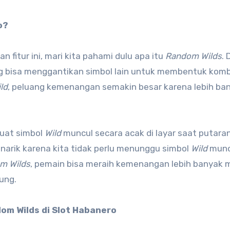
o?
itur ini, mari kita pahami dulu apa itu
Random Wilds
. 
g bisa menggantikan simbol lain untuk membentuk komb
ld
, peluang kemenangan semakin besar karena lebih ba
uat simbol
Wild
muncul secara acak di layar saat putara
menarik karena kita tidak perlu menunggu simbol
Wild
munc
m Wilds
, pemain bisa meraih kemenangan lebih banyak 
ung.
m Wilds di Slot Habanero