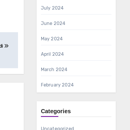
July 2024
June 2024
May 2024
di
April 2024
March 2024
February 2024
Categories
Uncategorized