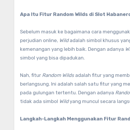
Apa Itu Fitur Random Wilds di Slot Habaner
Sebelum masuk ke bagaimana cara menggunakan f
perjudian online,
Wild
adalah simbol khusus yan
kemenangan yang lebih baik. Dengan adanya
Wi
simbol yang bisa dipadukan.
Nah, fitur
Random Wilds
adalah fitur yang memb
berlangsung. Ini adalah salah satu fitur yang 
pada gulungan tertentu. Dengan adanya
Rando
tidak ada simbol
Wild
yang muncul secara langs
Langkah-Langkah Menggunakan Fitur Rando