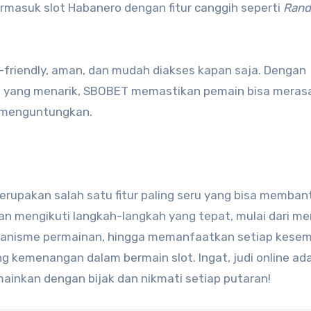
rmasuk slot Habanero dengan fitur canggih seperti
Ran
friendly, aman, dan mudah diakses kapan saja. Dengan
i yang menarik, SBOBET memastikan pemain bisa meras
 menguntungkan.
rupakan salah satu fitur paling seru yang bisa memban
 mengikuti langkah-langkah yang tepat, mulai dari me
anisme permainan, hingga memanfaatkan setiap kese
 kemenangan dalam bermain slot. Ingat, judi online ad
ainkan dengan bijak dan nikmati setiap putaran!