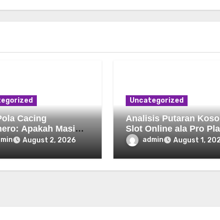
egorized
Uncategorized
Pola Cacing
Analisis Putaran Kos
ero: Apakah Masih
Slot Online ala Pro Pl
di Situs Slot?
Angkasa17
dmin
admin
August 2, 2026
August 1, 20