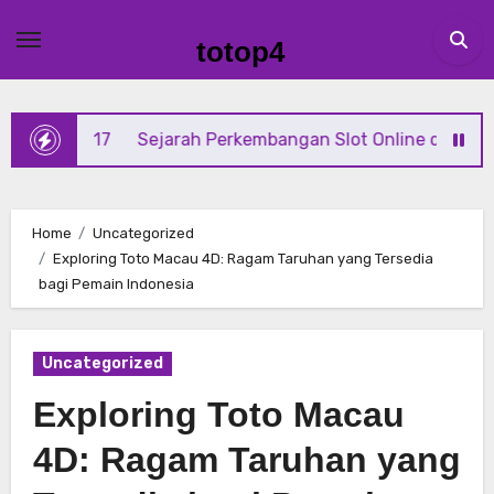
Skip
to
totop4
content
ngkasa17
Sejarah Perkembangan Slot Online di Indonesia
Home
Uncategorized
Exploring Toto Macau 4D: Ragam Taruhan yang Tersedia
bagi Pemain Indonesia
Uncategorized
Exploring Toto Macau
4D: Ragam Taruhan yang