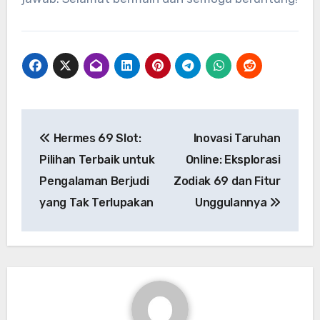
Post
Hermes 69 Slot:
Inovasi Taruhan
navigation
Pilihan Terbaik untuk
Online: Eksplorasi
Pengalaman Berjudi
Zodiak 69 dan Fitur
yang Tak Terlupakan
Unggulannya