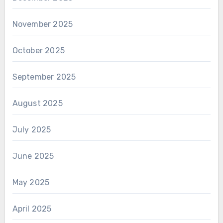
November 2025
October 2025
September 2025
August 2025
July 2025
June 2025
May 2025
April 2025