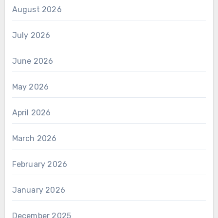
August 2026
July 2026
June 2026
May 2026
April 2026
March 2026
February 2026
January 2026
December 2025