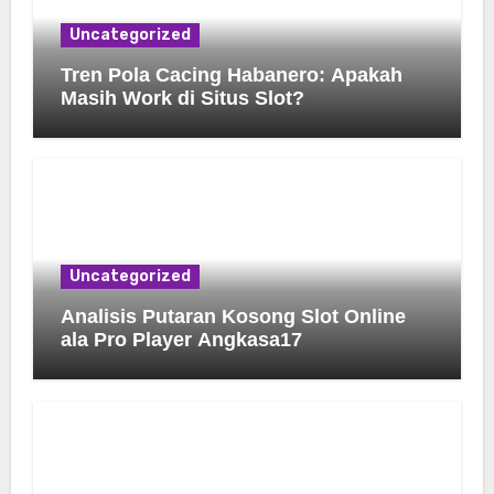
Uncategorized
Tren Pola Cacing Habanero: Apakah
Masih Work di Situs Slot?
Uncategorized
Analisis Putaran Kosong Slot Online
ala Pro Player Angkasa17