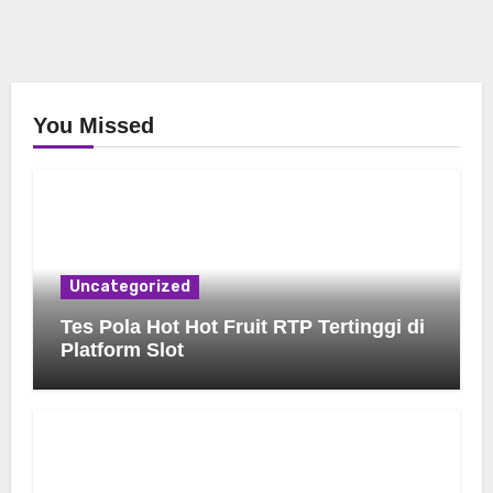
You Missed
Uncategorized
Tes Pola Hot Hot Fruit RTP Tertinggi di
Platform Slot