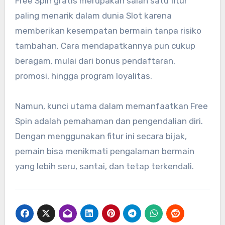
Free Spin gratis merupakan salah satu fitur
paling menarik dalam dunia Slot karena
memberikan kesempatan bermain tanpa risiko
tambahan. Cara mendapatkannya pun cukup
beragam, mulai dari bonus pendaftaran,
promosi, hingga program loyalitas.
Namun, kunci utama dalam memanfaatkan Free
Spin adalah pemahaman dan pengendalian diri.
Dengan menggunakan fitur ini secara bijak,
pemain bisa menikmati pengalaman bermain
yang lebih seru, santai, dan tetap terkendali.