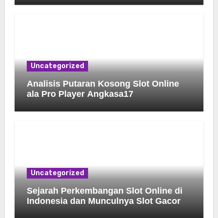
Uncategorized
Analisis Putaran Kosong Slot Online
ala Pro Player Angkasa17
Uncategorized
Sejarah Perkembangan Slot Online di
Indonesia dan Munculnya Slot Gacor