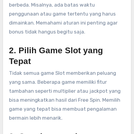
berbeda. Misalnya, ada batas waktu
penggunaan atau game tertentu yang harus
dimainkan. Memahami aturan ini penting agar
bonus tidak hangus begitu saja.
2. Pilih Game Slot yang
Tepat
Tidak semua game Slot memberikan peluang
yang sama. Beberapa game memiliki fitur
tambahan seperti multiplier atau jackpot yang
bisa meningkatkan hasil dari Free Spin. Memilih
game yang tepat bisa membuat pengalaman
bermain lebih menarik.