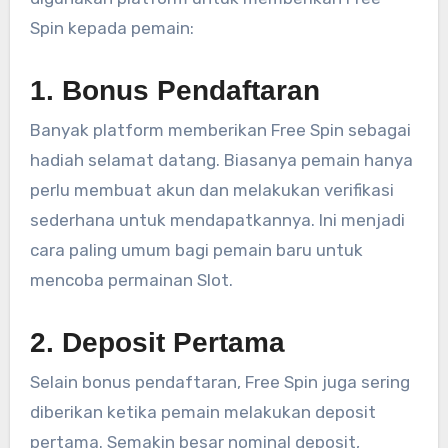
Spin kepada pemain:
1. Bonus Pendaftaran
Banyak platform memberikan Free Spin sebagai
hadiah selamat datang. Biasanya pemain hanya
perlu membuat akun dan melakukan verifikasi
sederhana untuk mendapatkannya. Ini menjadi
cara paling umum bagi pemain baru untuk
mencoba permainan Slot.
2. Deposit Pertama
Selain bonus pendaftaran, Free Spin juga sering
diberikan ketika pemain melakukan deposit
pertama. Semakin besar nominal deposit,