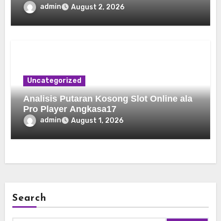
admin
August 2, 2026
Uncategorized
Analisis Putaran Kosong Slot Online ala
Pro Player Angkasa17
admin
August 1, 2026
Search