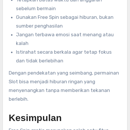
sebelum bermain
Gunakan Free Spin sebagai hiburan, bukan
sumber penghasilan
Jangan terbawa emosi saat menang atau
kalah
Istirahat secara berkala agar tetap fokus
dan tidak berlebihan
Dengan pendekatan yang seimbang, permainan
Slot bisa menjadi hiburan ringan yang
menyenangkan tanpa memberikan tekanan
berlebih.
Kesimpulan