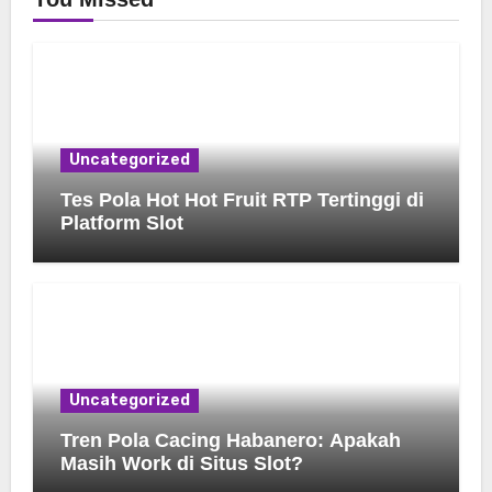
Uncategorized
Tes Pola Hot Hot Fruit RTP Tertinggi di
Platform Slot
Uncategorized
Tren Pola Cacing Habanero: Apakah
Masih Work di Situs Slot?