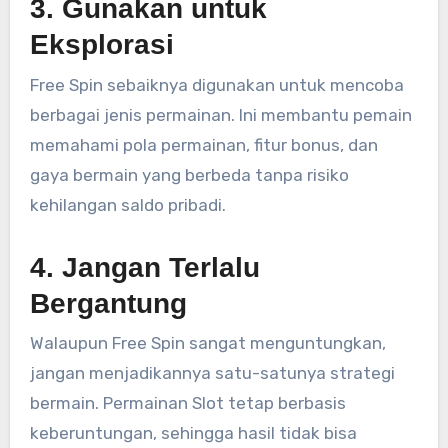
3. Gunakan untuk
Eksplorasi
Free Spin sebaiknya digunakan untuk mencoba
berbagai jenis permainan. Ini membantu pemain
memahami pola permainan, fitur bonus, dan
gaya bermain yang berbeda tanpa risiko
kehilangan saldo pribadi.
4. Jangan Terlalu
Bergantung
Walaupun Free Spin sangat menguntungkan,
jangan menjadikannya satu-satunya strategi
bermain. Permainan Slot tetap berbasis
keberuntungan, sehingga hasil tidak bisa