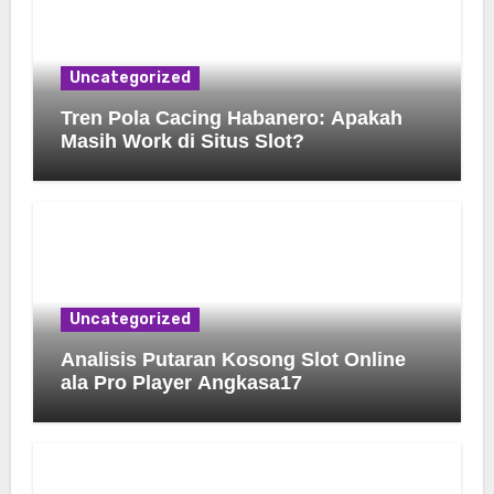
Uncategorized
Tren Pola Cacing Habanero: Apakah
Masih Work di Situs Slot?
Uncategorized
Analisis Putaran Kosong Slot Online
ala Pro Player Angkasa17