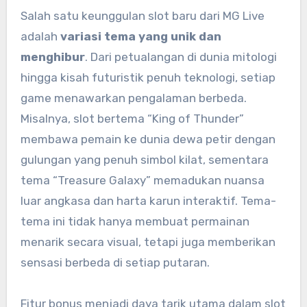
Salah satu keunggulan slot baru dari MG Live
adalah
variasi tema yang unik dan
menghibur
. Dari petualangan di dunia mitologi
hingga kisah futuristik penuh teknologi, setiap
game menawarkan pengalaman berbeda.
Misalnya, slot bertema “King of Thunder”
membawa pemain ke dunia dewa petir dengan
gulungan yang penuh simbol kilat, sementara
tema “Treasure Galaxy” memadukan nuansa
luar angkasa dan harta karun interaktif. Tema-
tema ini tidak hanya membuat permainan
menarik secara visual, tetapi juga memberikan
sensasi berbeda di setiap putaran.
Fitur bonus menjadi daya tarik utama dalam slot