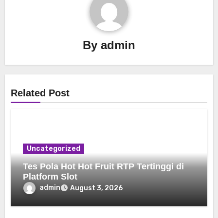
By
admin
Related Post
Uncategorized
Tes Pola Hot Hot Fruit RTP Tertinggi di
Platform Slot
admin
August 3, 2026