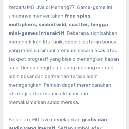
terbaru MG Live di Menang77. Game-game ini
umumnya menyertakan
free spins,
multipliers, simbol wild, scatter, hingga
mini-games interaktif
. Beberapa slot bahkan
menghadirkan fitur unik, seperti putaran bonus
yang memicu simbol premium secara acak atau
jackpot progresif yang bisa dimenangkan kapan
saja. Dengan begitu, peluang menang menjadi
lebih besar dan permainan terasa lebih
menegangkan. Pemain dapat merencanakan
strategi untuk memicu fitur ini dan
memaksimalkan saldo mereka.
Selain itu, MG Live menekankan
grafis dan
audio yang imersif
. Setiap simbol, efek