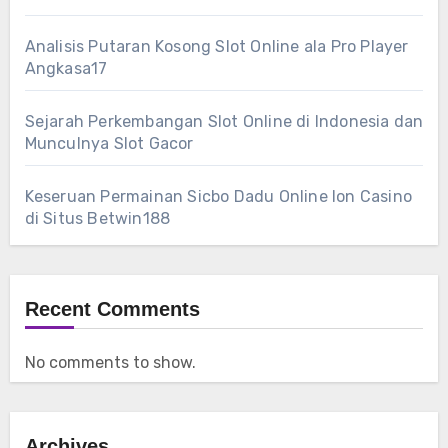
Analisis Putaran Kosong Slot Online ala Pro Player
Angkasa17
Sejarah Perkembangan Slot Online di Indonesia dan
Munculnya Slot Gacor
Keseruan Permainan Sicbo Dadu Online Ion Casino
di Situs Betwin188
Recent Comments
No comments to show.
Archives