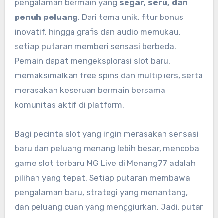
pengalaman bermain yang
segar, seru, dan
penuh peluang
. Dari tema unik, fitur bonus
inovatif, hingga grafis dan audio memukau,
setiap putaran memberi sensasi berbeda.
Pemain dapat mengeksplorasi slot baru,
memaksimalkan free spins dan multipliers, serta
merasakan keseruan bermain bersama
komunitas aktif di platform.
Bagi pecinta slot yang ingin merasakan sensasi
baru dan peluang menang lebih besar, mencoba
game slot terbaru MG Live di Menang77 adalah
pilihan yang tepat. Setiap putaran membawa
pengalaman baru, strategi yang menantang,
dan peluang cuan yang menggiurkan. Jadi, putar