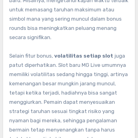
baru. Misalnya, mengetahui kapan waktu terbaik
untuk memasang taruhan maksimum atau
simbol mana yang sering muncul dalam bonus
rounds bisa meningkatkan peluang menang
secara signifikan.
Selain fitur bonus,
volatilitas setiap slot
juga
patut diperhatikan. Slot baru MG Live umumnya
memiliki volatilitas sedang hingga tinggi, artinya
kemenangan besar mungkin jarang muncul,
tetapi ketika terjadi, hadiahnya bisa sangat
menggiurkan. Pemain dapat menyesuaikan
strategi taruhan sesuai tingkat risiko yang
nyaman bagi mereka, sehingga pengalaman
bermain tetap menyenangkan tanpa harus