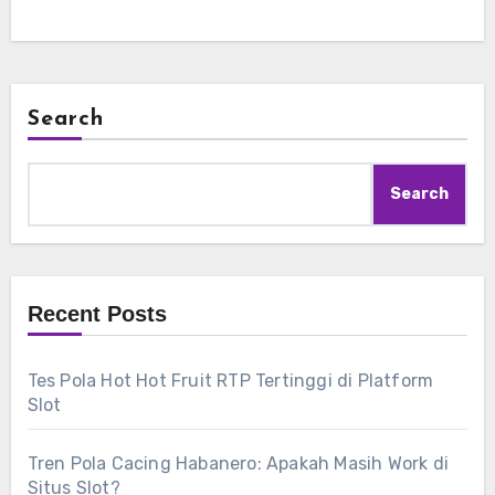
Search
Search
Recent Posts
Tes Pola Hot Hot Fruit RTP Tertinggi di Platform
Slot
Tren Pola Cacing Habanero: Apakah Masih Work di
Situs Slot?