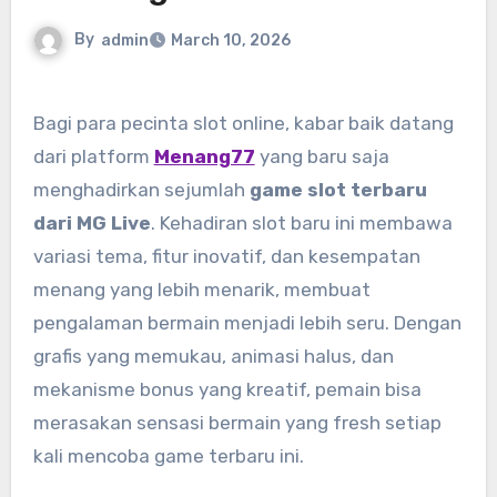
By
admin
March 10, 2026
Bagi para pecinta slot online, kabar baik datang
dari platform
Menang77
yang baru saja
menghadirkan sejumlah
game slot terbaru
dari MG Live
. Kehadiran slot baru ini membawa
variasi tema, fitur inovatif, dan kesempatan
menang yang lebih menarik, membuat
pengalaman bermain menjadi lebih seru. Dengan
grafis yang memukau, animasi halus, dan
mekanisme bonus yang kreatif, pemain bisa
merasakan sensasi bermain yang fresh setiap
kali mencoba game terbaru ini.