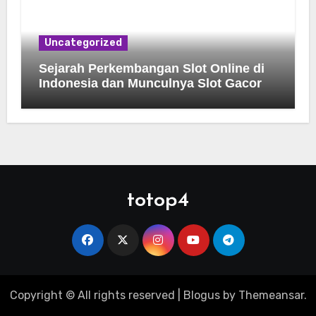
Uncategorized
Sejarah Perkembangan Slot Online di
Indonesia dan Munculnya Slot Gacor
totop4
Copyright © All rights reserved
|
Blogus
by
Themeansar
.