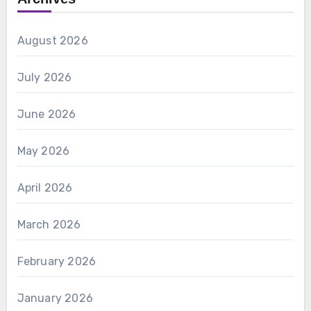
August 2026
July 2026
June 2026
May 2026
April 2026
March 2026
February 2026
January 2026