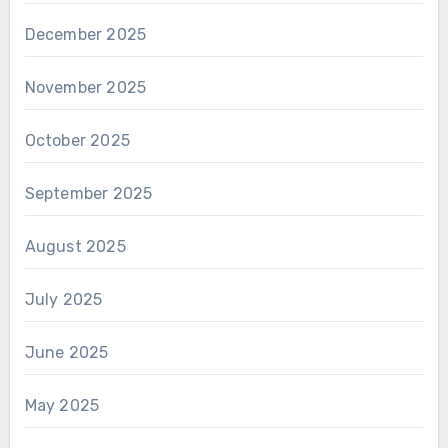
December 2025
November 2025
October 2025
September 2025
August 2025
July 2025
June 2025
May 2025