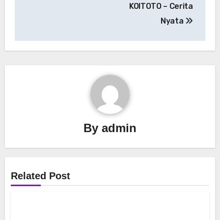
KOITOTO – Cerita
Nyata
By
admin
Related Post