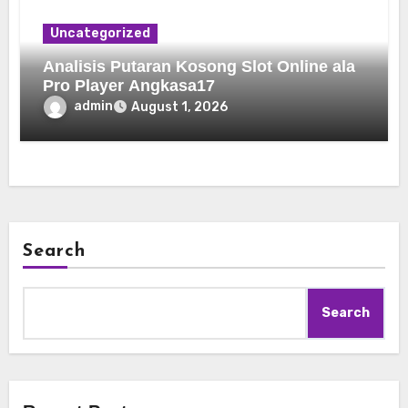
Uncategorized
Analisis Putaran Kosong Slot Online ala
Pro Player Angkasa17
admin
August 1, 2026
Search
Search