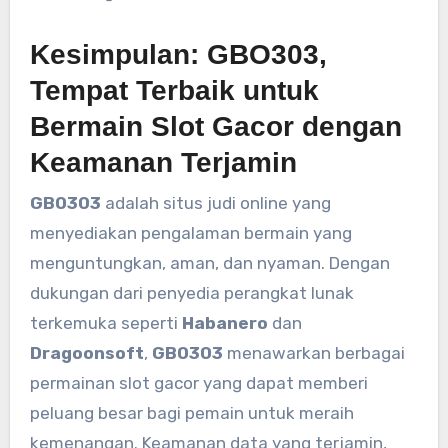
Kesimpulan: GBO303,
Tempat Terbaik untuk
Bermain Slot Gacor dengan
Keamanan Terjamin
GBO303
adalah situs judi online yang
menyediakan pengalaman bermain yang
menguntungkan, aman, dan nyaman. Dengan
dukungan dari penyedia perangkat lunak
terkemuka seperti
Habanero
dan
Dragoonsoft
,
GBO303
menawarkan berbagai
permainan slot gacor yang dapat memberi
peluang besar bagi pemain untuk meraih
kemenangan. Keamanan data yang terjamin,