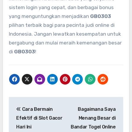
sistem login yang cepat, dan berbagai bonus
yang menguntungkan menjadikan
GBO303
pilihan terbaik bagi para pecinta judi online di
Indonesia. Jangan lewatkan kesempatan untuk
bergabung dan mulai meraih kemenangan besar
di
GBO303
!
Post
Cara Bermain
Bagaimana Saya
navigation
Efektif di Slot Gacor
Menang Besar di
Hari Ini
Bandar Togel Online