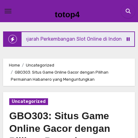
Skip
to
totop4
content
Sejarah Perkembangan Slot Online di Indonesia dan Muncul
Home
Uncategorized
GBO303: Situs Game Online Gacor dengan Pilihan
Permainan Habanero yang Menguntungkan
Uncategorized
GBO303: Situs Game
Online Gacor dengan