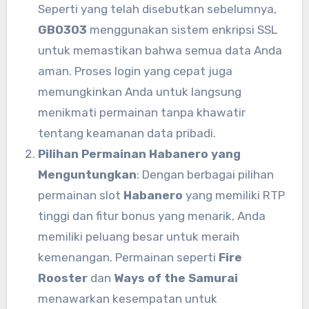
Seperti yang telah disebutkan sebelumnya,
GBO303
menggunakan sistem enkripsi SSL
untuk memastikan bahwa semua data Anda
aman. Proses login yang cepat juga
memungkinkan Anda untuk langsung
menikmati permainan tanpa khawatir
tentang keamanan data pribadi.
Pilihan Permainan Habanero yang
Menguntungkan
: Dengan berbagai pilihan
permainan slot
Habanero
yang memiliki RTP
tinggi dan fitur bonus yang menarik, Anda
memiliki peluang besar untuk meraih
kemenangan. Permainan seperti
Fire
Rooster
dan
Ways of the Samurai
menawarkan kesempatan untuk