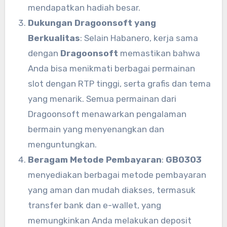
mendapatkan hadiah besar.
Dukungan Dragoonsoft yang
Berkualitas
: Selain Habanero, kerja sama
dengan
Dragoonsoft
memastikan bahwa
Anda bisa menikmati berbagai permainan
slot dengan RTP tinggi, serta grafis dan tema
yang menarik. Semua permainan dari
Dragoonsoft menawarkan pengalaman
bermain yang menyenangkan dan
menguntungkan.
Beragam Metode Pembayaran
:
GBO303
menyediakan berbagai metode pembayaran
yang aman dan mudah diakses, termasuk
transfer bank dan e-wallet, yang
memungkinkan Anda melakukan deposit