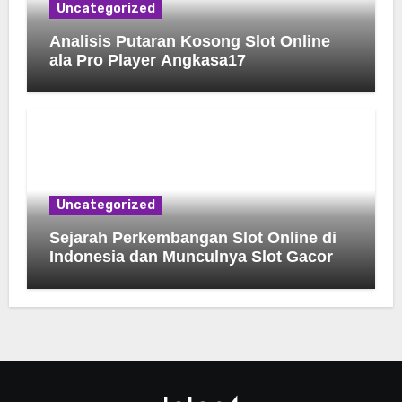
Uncategorized
Analisis Putaran Kosong Slot Online
ala Pro Player Angkasa17
Uncategorized
Sejarah Perkembangan Slot Online di
Indonesia dan Munculnya Slot Gacor