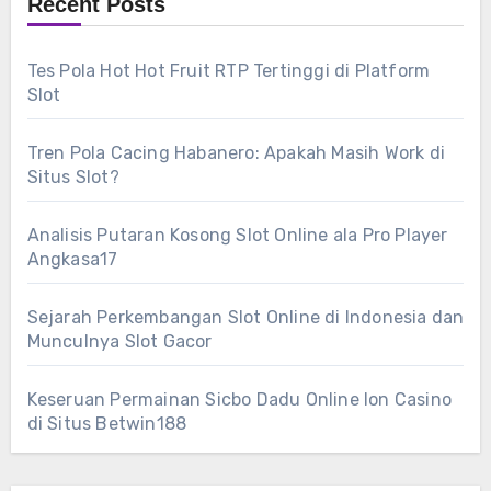
Recent Posts
Tes Pola Hot Hot Fruit RTP Tertinggi di Platform
Slot
Tren Pola Cacing Habanero: Apakah Masih Work di
Situs Slot?
Analisis Putaran Kosong Slot Online ala Pro Player
Angkasa17
Sejarah Perkembangan Slot Online di Indonesia dan
Munculnya Slot Gacor
Keseruan Permainan Sicbo Dadu Online Ion Casino
di Situs Betwin188