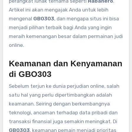
perangkat lunak ternama seperti
Habanero
.
Artikel ini akan mengajak Anda untuk lebih
mengenal
GBO303
, dan mengapa situs ini bisa
menjadi pilihan terbaik bagi Anda yang ingin
meraih kemenangan besar dalam permainan judi
online.
Keamanan dan Kenyamanan
di GBO303
Sebelum terjun ke dunia perjudian online, salah
satu hal yang perlu dipertimbangkan adalah
keamanan. Seiring dengan berkembangnya
teknologi, ancaman terhadap data pribadi dan
transaksi finansial juga semakin meningkat. Di
GBO303
, keamanan pemain menjadi prioritas