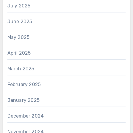
July 2025
June 2025
May 2025
April 2025
March 2025
February 2025
January 2025
December 2024
November 2024