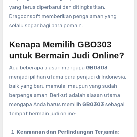
yang terus diperbarui dan ditingkatkan,
Dragoonsoft memberikan pengalaman yang
selalu segar bagi para pemain.
Kenapa Memilih GBO303
untuk Bermain Judi Online?
Ada beberapa alasan mengapa
GBO303
menjadi pilihan utama para penjudi di Indonesia,
baik yang baru memulai maupun yang sudah
berpengalaman. Berikut adalah alasan utama
mengapa Anda harus memilih
GBO303
sebagai
tempat bermain judi online:
Keamanan dan Perlindungan Terjamin
: