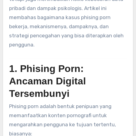
pribadi dan dampak psikologis. Artikel ini
membahas bagaimana kasus phising porn
bekerja, mekanismenya, dampaknya, dan
strategi pencegahan yang bisa diterapkan oleh
pengguna.
1. Phising Porn:
Ancaman Digital
Tersembunyi
Phising porn adalah bentuk penipuan yang
memanfaatkan konten pornografi untuk
mengarahkan pengguna ke tujuan tertentu,
biasanya: