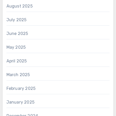
August 2025
July 2025
June 2025
May 2025
April 2025
March 2025
February 2025
January 2025
December 2024