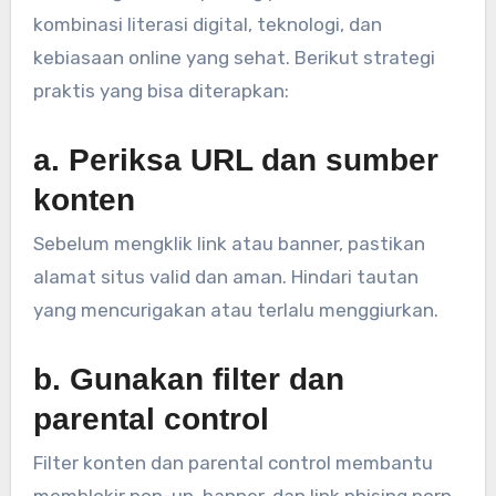
kombinasi literasi digital, teknologi, dan
kebiasaan online yang sehat. Berikut strategi
praktis yang bisa diterapkan:
a. Periksa URL dan sumber
konten
Sebelum mengklik link atau banner, pastikan
alamat situs valid dan aman. Hindari tautan
yang mencurigakan atau terlalu menggiurkan.
b. Gunakan filter dan
parental control
Filter konten dan parental control membantu