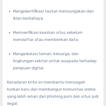
Mengidentifikasi tautan mencurigakan dan
iklan berbahaya.
Memverifikasi keaslian situs sebelum
mendaftar atau memberikan data.
Mengedukasi teman, keluarga, dan
lingkungan sekitar untuk waspada terhadap
penipuan digital.
Kesadaran kritis ini membantu mencegah
korban baru dan membangun komunitas online
yang lebih aman dari phishing porn dan situs judi
ilegal.