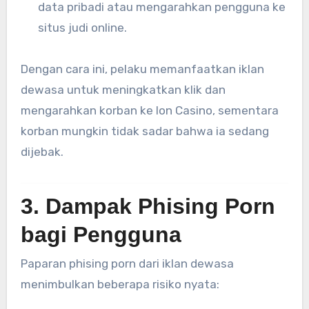
data pribadi atau mengarahkan pengguna ke
situs judi online.
Dengan cara ini, pelaku memanfaatkan iklan
dewasa untuk meningkatkan klik dan
mengarahkan korban ke Ion Casino, sementara
korban mungkin tidak sadar bahwa ia sedang
dijebak.
3. Dampak Phising Porn
bagi Pengguna
Paparan phising porn dari iklan dewasa
menimbulkan beberapa risiko nyata: