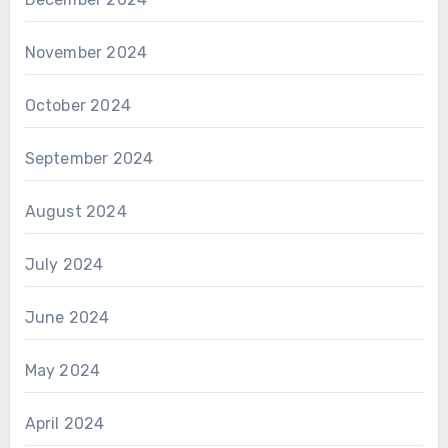
November 2024
October 2024
September 2024
August 2024
July 2024
June 2024
May 2024
April 2024