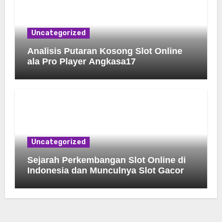
Uncategorized
Analisis Putaran Kosong Slot Online
ala Pro Player Angkasa17
Uncategorized
Sejarah Perkembangan Slot Online di
Indonesia dan Munculnya Slot Gacor