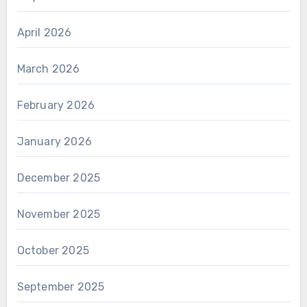
April 2026
March 2026
February 2026
January 2026
December 2025
November 2025
October 2025
September 2025