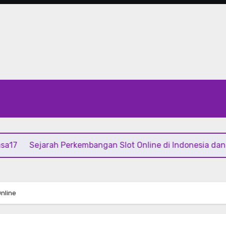
Sejarah Perkembangan Slot Online di Indonesia dan Muncu
Online