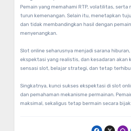
Pemain yang memahami RTP, volatilitas, serta
turun kemenangan. Selain itu, menetapkan tuj
dan tidak membandingkan hasil dengan pemain
menyenangkan.
Slot online seharusnya menjadi sarana hiburan
ekspektasi yang realistis, dan kesadaran akan 
sensasi slot, belajar strategi, dan tetap terhib
Singkatnya, kunci sukses ekspektasi di slot o
dan pemahaman mekanisme permainan. Pemain 
maksimal, sekaligus tetap bermain secara bija