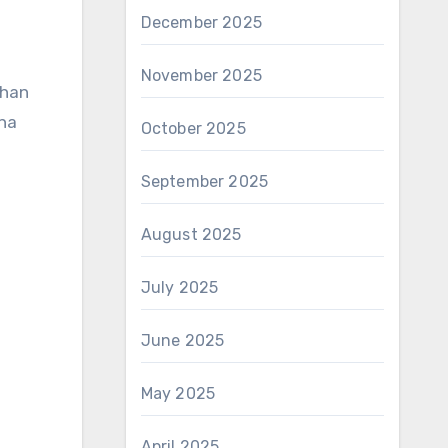
December 2025
November 2025
uhan
na
October 2025
September 2025
August 2025
July 2025
June 2025
May 2025
April 2025