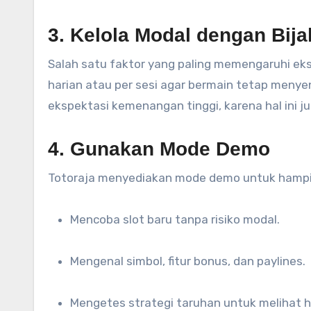
3. Kelola Modal dengan Bija
Salah satu faktor yang paling memengaruhi eks
harian atau per sesi agar bermain tetap meny
ekspektasi kemenangan tinggi, karena hal ini ju
4. Gunakan Mode Demo
Totoraja menyediakan mode demo untuk hampir
Mencoba slot baru tanpa risiko modal.
Mengenal simbol, fitur bonus, dan paylines.
Mengetes strategi taruhan untuk melihat h