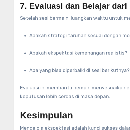
7. Evaluasi dan Belajar dari
Setelah sesi bermain, luangkan waktu untuk m
Apakah strategi taruhan sesuai dengan mo
Apakah ekspektasi kemenangan realistis?
Apa yang bisa diperbaiki di sesi berikutnya?
Evaluasi ini membantu pemain menyesuaikan 
keputusan lebih cerdas di masa depan.
Kesimpulan
Mengelola ekspektasi adalah kunci sukses dalam