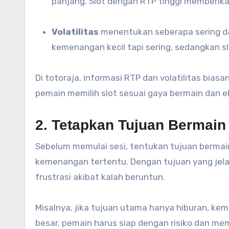
panjang. Slot dengan RTP tinggi memberikan
Volatilitas
menentukan seberapa sering da
kemenangan kecil tapi sering, sedangkan sl
Di totoraja, informasi RTP dan volatilitas bia
pemain memilih slot sesuai gaya bermain dan
2. Tetapkan Tujuan Bermain
Sebelum memulai sesi, tentukan tujuan bermain:
kemenangan tertentu. Dengan tujuan yang jela
frustrasi akibat kalah beruntun.
Misalnya, jika tujuan utama hanya hiburan, 
besar, pemain harus siap dengan risiko dan m