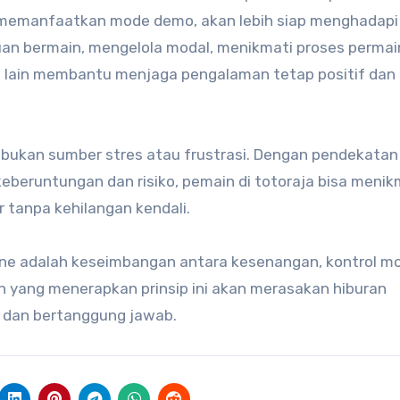
 memanfaatkan mode demo, akan lebih siap menghadapi 
uan bermain, mengelola modal, menikmati proses permai
 lain membantu menjaga pengalaman tetap positif dan
, bukan sumber stres atau frustrasi. Dengan pendekatan
keberuntungan dan risiko, pemain di totoraja bisa menik
ur tanpa kehilangan kendali.
nline adalah keseimbangan antara kesenangan, kontrol mo
yang menerapkan prinsip ini akan merasakan hiburan
k dan bertanggung jawab.