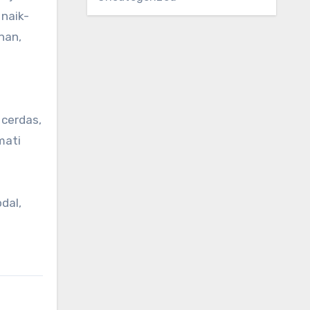
naik-
nan,
 cerdas,
mati
dal,