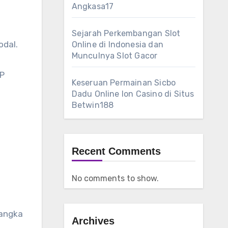
Angkasa17
Sejarah Perkembangan Slot
dal.
Online di Indonesia dan
Munculnya Slot Gacor
TP
Keseruan Permainan Sicbo
Dadu Online Ion Casino di Situs
Betwin188
Recent Comments
No comments to show.
jangka
Archives