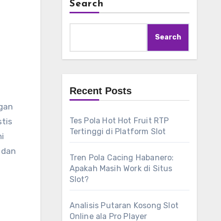
Search
Search
Recent Posts
gan
Tes Pola Hot Hot Fruit RTP
tis
Tertinggi di Platform Slot
i
 dan
Tren Pola Cacing Habanero:
Apakah Masih Work di Situs
Slot?
Analisis Putaran Kosong Slot
Online ala Pro Player