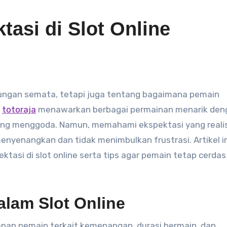
asi di Slot Online
i
totoraja
menawarkan berbagai permainan menarik den
 yang menggoda. Namun, memahami ekspektasi yang realis
nyenangkan dan tidak menimbulkan frustrasi. Artikel in
asi di slot online serta tips agar pemain tetap cerdas
lam Slot Online
apan pemain terkait kemenangan, durasi bermain, dan