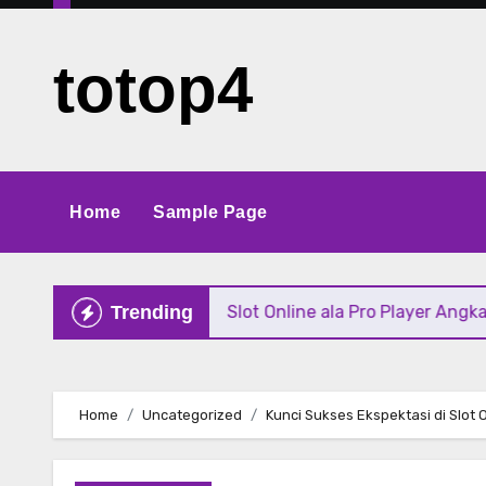
Skip
to
totop4
content
Home
Sample Page
Trending
isis Putaran Kosong Slot Online ala Pro Player Angkasa17
Home
Uncategorized
Kunci Sukses Ekspektasi di Slot 