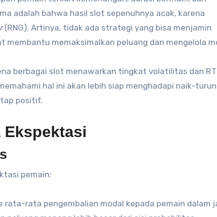
ma adalah bahwa hasil slot sepenuhnya acak, karena
r
(RNG). Artinya, tidak ada strategi yang bisa menjamin
at membantu memaksimalkan peluang dan mengelola mo
ena berbagai slot menawarkan tingkat volatilitas dan R
memahami hal ini akan lebih siap menghadapi naik-turun
ap positif.
 Ekspektasi
as
ktasi pemain:
e rata-rata pengembalian modal kepada pemain dalam 