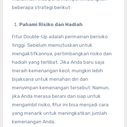
beberapa strategi berikut:
Pahami Risiko dan Hadiah
Fitur Double-Up adalah permainan berisiko
tinggi. Sebelum memutuskan untuk
mengaktifkannya, pertimbangkan risiko dan
hadiah yang terlibat. Jika Anda baru saja
meraih kemenangan kecil, mungkin lebih
bijaksana untuk menahan diri dan
menyimpan kemenangan tersebut. Namun,
jika Anda merasa berani dan siap untuk
mengambil risiko, fitur ini bisa menjadi cara
yang menarik untuk meningkatkan jumlah
kemenangan Anda.