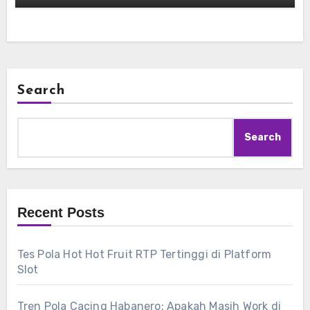
Search
Search
Recent Posts
Tes Pola Hot Hot Fruit RTP Tertinggi di Platform
Slot
Tren Pola Cacing Habanero: Apakah Masih Work di