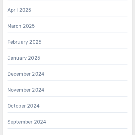
April 2025
March 2025
February 2025
January 2025
December 2024
November 2024
October 2024
September 2024