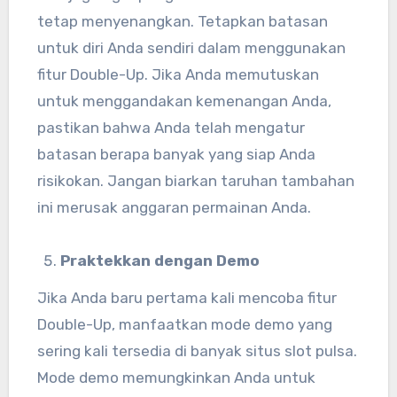
tetap menyenangkan. Tetapkan batasan
untuk diri Anda sendiri dalam menggunakan
fitur Double-Up. Jika Anda memutuskan
untuk menggandakan kemenangan Anda,
pastikan bahwa Anda telah mengatur
batasan berapa banyak yang siap Anda
risikokan. Jangan biarkan taruhan tambahan
ini merusak anggaran permainan Anda.
Praktekkan dengan Demo
Jika Anda baru pertama kali mencoba fitur
Double-Up, manfaatkan mode demo yang
sering kali tersedia di banyak situs slot pulsa.
Mode demo memungkinkan Anda untuk