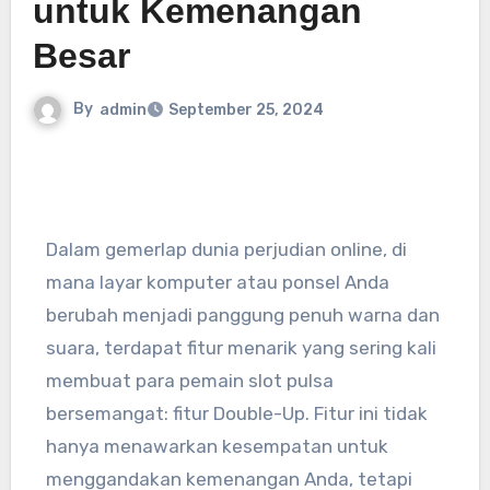
untuk Kemenangan
Besar
By
admin
September 25, 2024
Dalam gemerlap dunia perjudian online, di
mana layar komputer atau ponsel Anda
berubah menjadi panggung penuh warna dan
suara, terdapat fitur menarik yang sering kali
membuat para pemain slot pulsa
bersemangat: fitur Double-Up. Fitur ini tidak
hanya menawarkan kesempatan untuk
menggandakan kemenangan Anda, tetapi