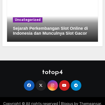
Uncategorized
Sejarah Perkembangan Slot Online di
Indonesia dan Munculnya Slot Gacor
totop4
Copyright © All rights reserved
|
Blogus
by
Themeansar
.