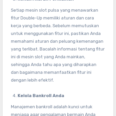
Setiap mesin slot pulsa yang menawarkan
fitur Double-Up memiliki aturan dan cara
kerja yang berbeda. Sebelum memutuskan
untuk menggunakan fitur ini, pastikan Anda
memahami aturan dan peluang kemenangan
yang terlibat. Bacalah informasi tentang fitur
ini di mesin slot yang Anda mainkan,
sehingga Anda tahu apa yang diharapkan
dan bagaimana memanfaatkan fitur ini
dengan lebih efektif.
Kelola Bankroll Anda
Manajemen bankroll adalah kunci untuk
menjaga agar pengalaman bermain Anda