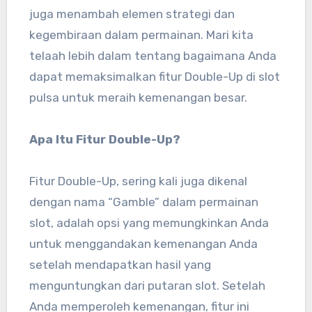
juga menambah elemen strategi dan
kegembiraan dalam permainan. Mari kita
telaah lebih dalam tentang bagaimana Anda
dapat memaksimalkan fitur Double-Up di slot
pulsa untuk meraih kemenangan besar.
Apa Itu Fitur Double-Up?
Fitur Double-Up, sering kali juga dikenal
dengan nama “Gamble” dalam permainan
slot, adalah opsi yang memungkinkan Anda
untuk menggandakan kemenangan Anda
setelah mendapatkan hasil yang
menguntungkan dari putaran slot. Setelah
Anda memperoleh kemenangan, fitur ini