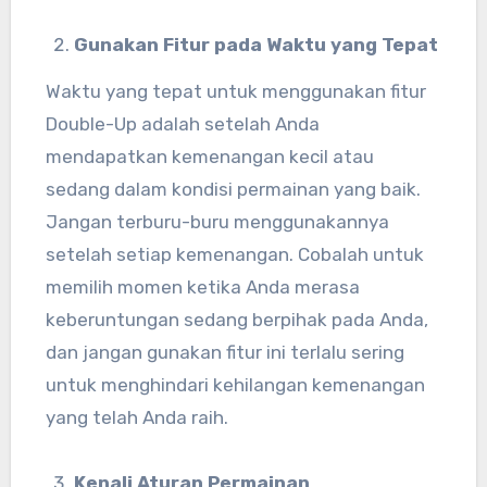
Gunakan Fitur pada Waktu yang Tepat
Waktu yang tepat untuk menggunakan fitur
Double-Up adalah setelah Anda
mendapatkan kemenangan kecil atau
sedang dalam kondisi permainan yang baik.
Jangan terburu-buru menggunakannya
setelah setiap kemenangan. Cobalah untuk
memilih momen ketika Anda merasa
keberuntungan sedang berpihak pada Anda,
dan jangan gunakan fitur ini terlalu sering
untuk menghindari kehilangan kemenangan
yang telah Anda raih.
Kenali Aturan Permainan