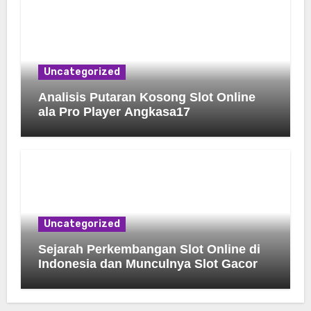
Uncategorized
Analisis Putaran Kosong Slot Online
ala Pro Player Angkasa17
Uncategorized
Sejarah Perkembangan Slot Online di
Indonesia dan Munculnya Slot Gacor