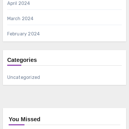
April 2024
March 2024
February 2024
Categories
Uncategorized
You Missed