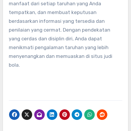
manfaat dari setiap taruhan yang Anda
tempatkan, dan membuat keputusan
berdasarkan informasi yang tersedia dan
penilaian yang cermat. Dengan pendekatan
yang cerdas dan disiplin diri, Anda dapat
menikmati pengalaman taruhan yang lebih
menyenangkan dan memuaskan di situs judi
bola.