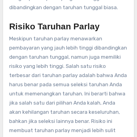
dibandingkan dengan taruhan tunggal biasa.
Risiko Taruhan Parlay
Meskipun taruhan parlay menawarkan
pembayaran yang jauh lebih tinggi dibandingkan
dengan taruhan tunggal, namun juga memiliki
risiko yang lebih tinggi. Salah satu risiko
terbesar dari taruhan parlay adalah bahwa Anda
harus benar pada semua seleksi taruhan Anda
untuk memenangkan taruhan. Ini berarti bahwa
jika salah satu dari pilihan Anda kalah, Anda
akan kehilangan taruhan secara keseluruhan,
bahkan jika seleksi lainnya benar. Risiko ini
membuat taruhan parlay menjadi lebih sulit