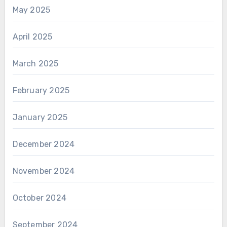
May 2025
April 2025
March 2025
February 2025
January 2025
December 2024
November 2024
October 2024
September 2024