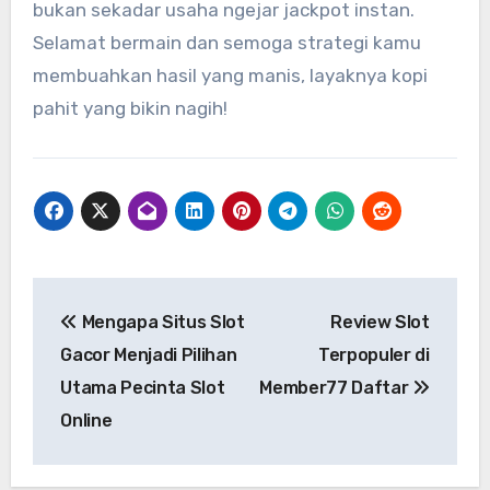
bukan sekadar usaha ngejar jackpot instan.
Selamat bermain dan semoga strategi kamu
membuahkan hasil yang manis, layaknya kopi
pahit yang bikin nagih!
Post
Mengapa Situs Slot
Review Slot
navigation
Gacor Menjadi Pilihan
Terpopuler di
Utama Pecinta Slot
Member77 Daftar
Online