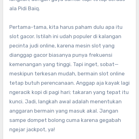
ala Pidi Baiq.
Pertama-tama, kita harus paham dulu apa itu
slot gacor. Istilah ini udah populer di kalangan
pecinta judi online, karena mesin slot yang
dianggap gacor biasanya punya frekuensi
kemenangan yang tinggi. Tapi inget, sobat—
meskipun terkesan mudah, bermain slot online
tetap butuh perencanaan. Anggap aja kayak lagi
ngeracik kopi di pagi hari; takaran yang tepat itu
kunci. Jadi, langkah awal adalah menentukan
anggaran bermain yang masuk akal. Jangan
sampe dompet bolong cuma karena gegabah
ngejar jackpot, ya!