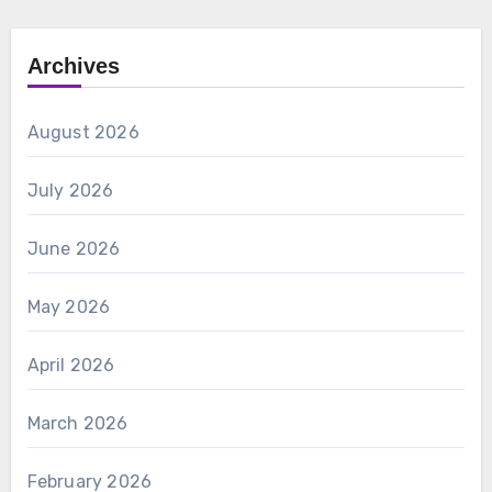
Archives
August 2026
July 2026
June 2026
May 2026
April 2026
March 2026
February 2026