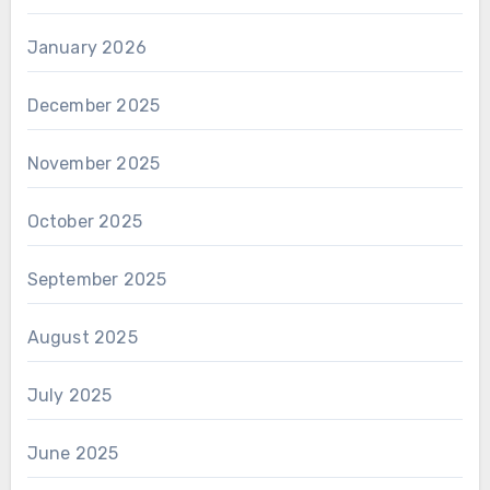
January 2026
December 2025
November 2025
October 2025
September 2025
August 2025
July 2025
June 2025