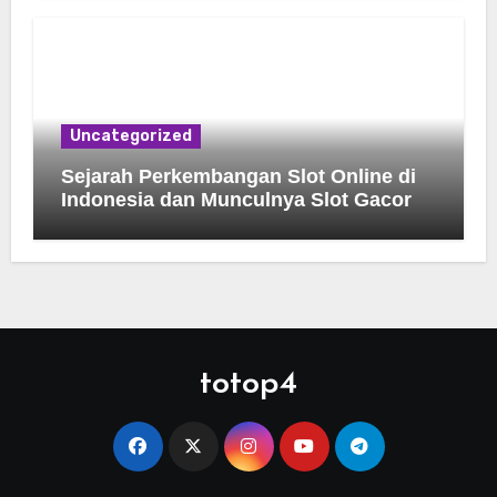
Uncategorized
Sejarah Perkembangan Slot Online di
Indonesia dan Munculnya Slot Gacor
totop4