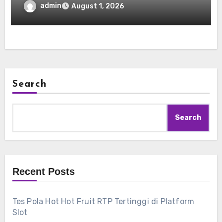
admin
August 1, 2026
Search
Search
Recent Posts
Tes Pola Hot Hot Fruit RTP Tertinggi di Platform
Slot