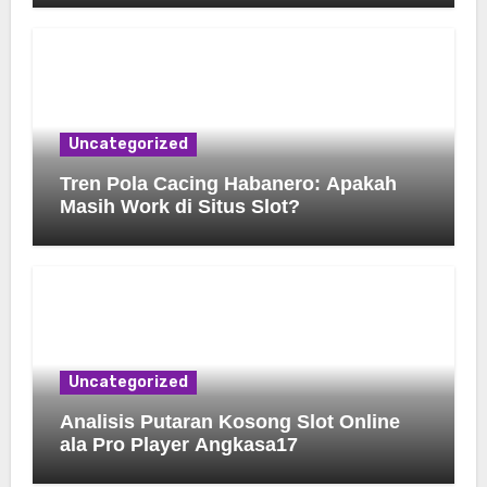
Uncategorized
Tren Pola Cacing Habanero: Apakah
Masih Work di Situs Slot?
Uncategorized
Analisis Putaran Kosong Slot Online
ala Pro Player Angkasa17