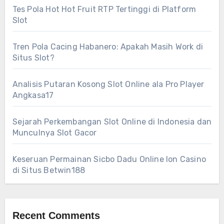
Tes Pola Hot Hot Fruit RTP Tertinggi di Platform
Slot
Tren Pola Cacing Habanero: Apakah Masih Work di
Situs Slot?
Analisis Putaran Kosong Slot Online ala Pro Player
Angkasa17
Sejarah Perkembangan Slot Online di Indonesia dan
Munculnya Slot Gacor
Keseruan Permainan Sicbo Dadu Online Ion Casino
di Situs Betwin188
Recent Comments