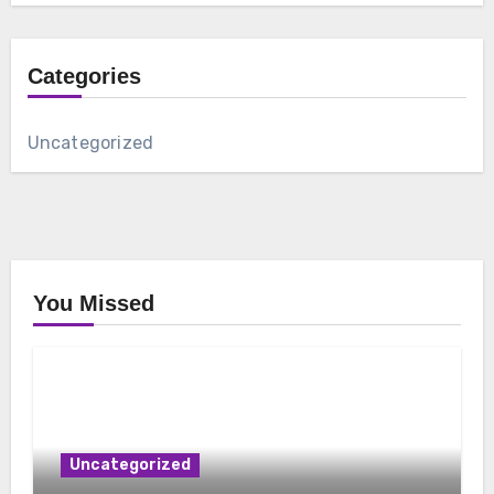
Categories
Uncategorized
You Missed
Uncategorized