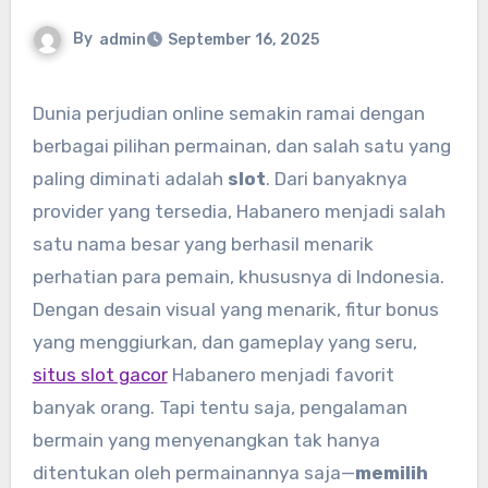
By
admin
September 16, 2025
Dunia perjudian online semakin ramai dengan
berbagai pilihan permainan, dan salah satu yang
paling diminati adalah
slot
. Dari banyaknya
provider yang tersedia, Habanero menjadi salah
satu nama besar yang berhasil menarik
perhatian para pemain, khususnya di Indonesia.
Dengan desain visual yang menarik, fitur bonus
yang menggiurkan, dan gameplay yang seru,
situs slot gacor
Habanero menjadi favorit
banyak orang. Tapi tentu saja, pengalaman
bermain yang menyenangkan tak hanya
ditentukan oleh permainannya saja—
memilih