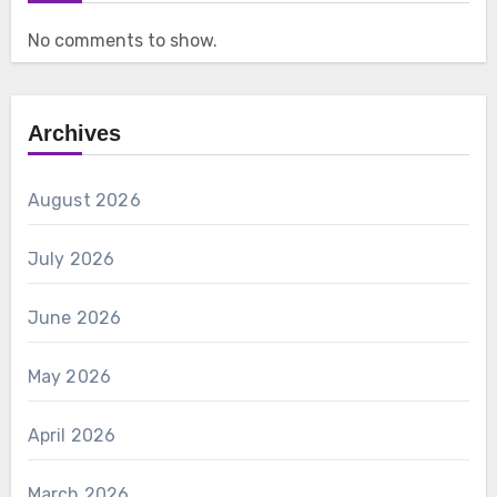
No comments to show.
Archives
August 2026
July 2026
June 2026
May 2026
April 2026
March 2026