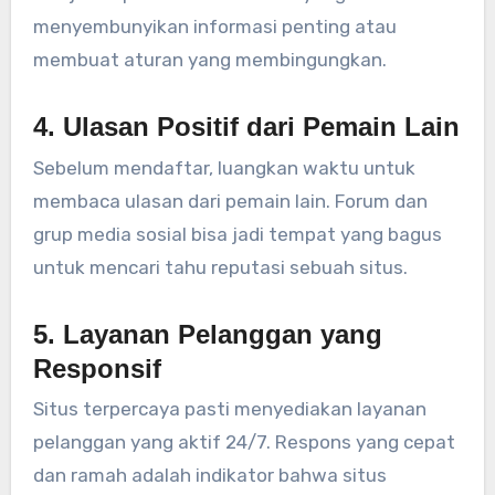
menyembunyikan informasi penting atau
membuat aturan yang membingungkan.
4.
Ulasan Positif dari Pemain Lain
Sebelum mendaftar, luangkan waktu untuk
membaca ulasan dari pemain lain. Forum dan
grup media sosial bisa jadi tempat yang bagus
untuk mencari tahu reputasi sebuah situs.
5.
Layanan Pelanggan yang
Responsif
Situs terpercaya pasti menyediakan layanan
pelanggan yang aktif 24/7. Respons yang cepat
dan ramah adalah indikator bahwa situs