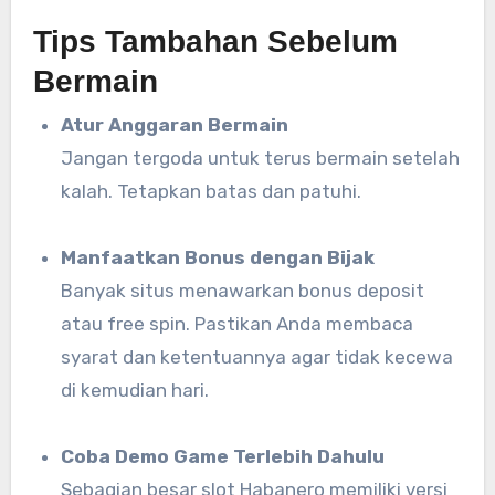
Tips Tambahan Sebelum
Bermain
Atur Anggaran Bermain
Jangan tergoda untuk terus bermain setelah
kalah. Tetapkan batas dan patuhi.
Manfaatkan Bonus dengan Bijak
Banyak situs menawarkan bonus deposit
atau free spin. Pastikan Anda membaca
syarat dan ketentuannya agar tidak kecewa
di kemudian hari.
Coba Demo Game Terlebih Dahulu
Sebagian besar slot Habanero memiliki versi