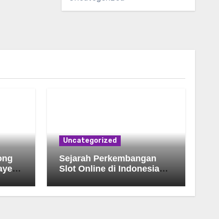
Uncategorized
ong
Sejarah Perkembangan
ayer
Slot Online di Indonesia
dan Munculnya Slot Gacor