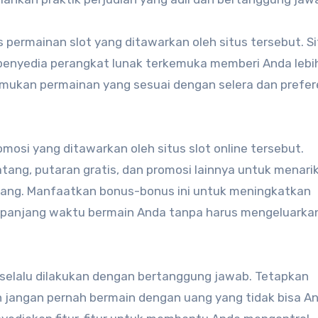
 permainan slot yang ditawarkan oleh situs tersebut. S
enyedia perangkat lunak terkemuka memberi Anda lebi
mukan permainan yang sesuai dengan selera dan prefer
osi yang ditawarkan oleh situs slot online tersebut.
ang, putaran gratis, dan promosi lainnya untuk menari
ang. Manfaatkan bonus-bonus ini untuk meningkatkan
panjang waktu bermain Anda tanpa harus mengeluarka
 selalu dilakukan dengan bertanggung jawab. Tetapkan
 jangan pernah bermain dengan uang yang tidak bisa A