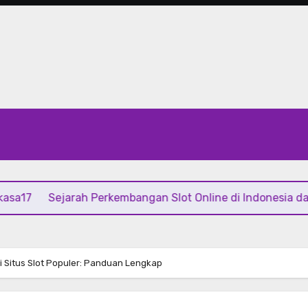
Sejarah Perkembangan Slot Online di Indonesia dan Mun
Situs Slot Populer: Panduan Lengkap