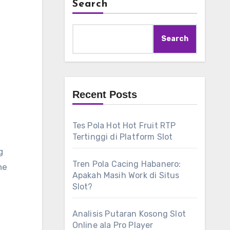
Search
Search
Recent Posts
Tes Pola Hot Hot Fruit RTP
Tertinggi di Platform Slot
g
Tren Pola Cacing Habanero:
ne
Apakah Masih Work di Situs
Slot?
Analisis Putaran Kosong Slot
Online ala Pro Player