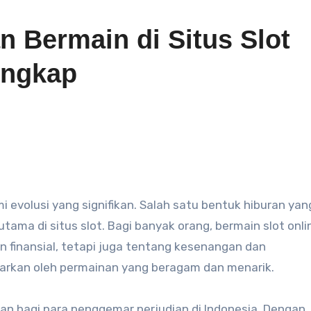
Bermain di Situs Slot
engkap
i evolusi yang signifikan. Salah satu bentuk hiburan yan
utama di situs slot. Bagi banyak orang, bermain slot onli
 finansial, tetapi juga tentang kesenangan dan
rkan oleh permainan yang beragam dan menarik.
tian bagi para penggemar perjudian di Indonesia. Dengan