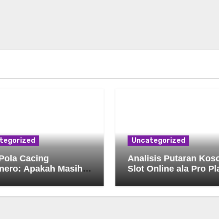
tegorized
Uncategorized
Pola Cacing
Analisis Putaran Kos
nero: Apakah Masih
Slot Online ala Pro Pl
di Situs Slot?
Angkasa17