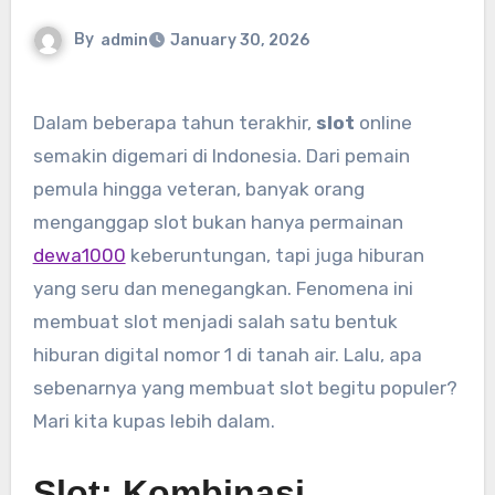
By
admin
January 30, 2026
Dalam beberapa tahun terakhir,
slot
online
semakin digemari di Indonesia. Dari pemain
pemula hingga veteran, banyak orang
menganggap slot bukan hanya permainan
dewa1000
keberuntungan, tapi juga hiburan
yang seru dan menegangkan. Fenomena ini
membuat slot menjadi salah satu bentuk
hiburan digital nomor 1 di tanah air. Lalu, apa
sebenarnya yang membuat slot begitu populer?
Mari kita kupas lebih dalam.
Slot: Kombinasi