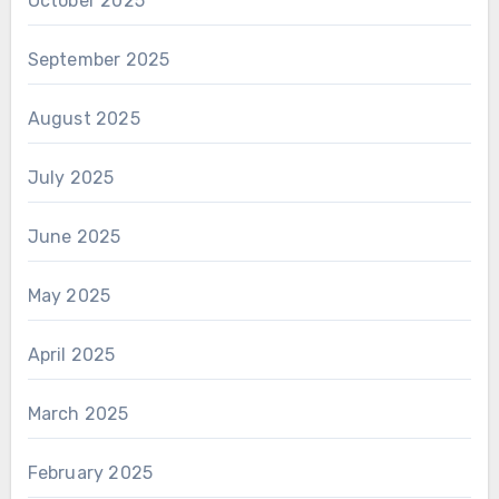
October 2025
September 2025
August 2025
July 2025
June 2025
May 2025
April 2025
March 2025
February 2025