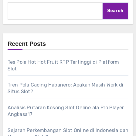
Search
Recent Posts
Tes Pola Hot Hot Fruit RTP Tertinggi di Platform
Slot
Tren Pola Cacing Habanero: Apakah Masih Work di
Situs Slot?
Analisis Putaran Kosong Slot Online ala Pro Player
Angkasa17
Sejarah Perkembangan Slot Online di Indonesia dan