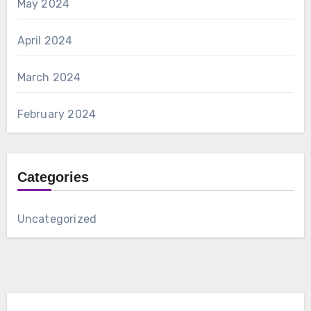
May 2024
April 2024
March 2024
February 2024
Categories
Uncategorized