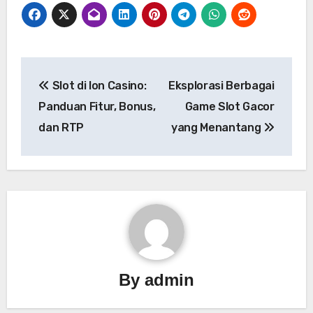
Post
Slot di Ion Casino:
Eksplorasi Berbagai
navigation
Panduan Fitur, Bonus,
Game Slot Gacor
dan RTP
yang Menantang
By
admin