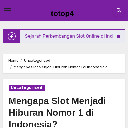
Skip
to
totop4
content
7
Sejarah Perkembangan Slot Online di Indonesia dan Mu
Home
Uncategorized
Mengapa Slot Menjadi Hiburan Nomor 1 di Indonesia?
Uncategorized
Mengapa Slot Menjadi
Hiburan Nomor 1 di
Indonesia?