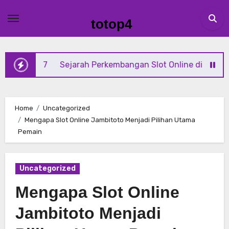
Skip
to
totop4
content
kasa17
Sejarah Perkembangan Slot Online di Indonesia da
Home
Uncategorized
Mengapa Slot Online Jambitoto Menjadi Pilihan Utama
Pemain
Uncategorized
Mengapa Slot Online
Jambitoto Menjadi