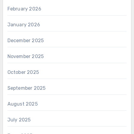
February 2026
January 2026
December 2025
November 2025
October 2025
September 2025
August 2025
July 2025