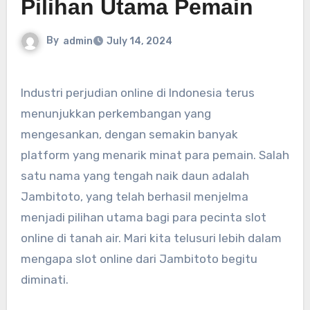
Pilihan Utama Pemain
By
admin
July 14, 2024
Industri perjudian online di Indonesia terus
menunjukkan perkembangan yang
mengesankan, dengan semakin banyak
platform yang menarik minat para pemain. Salah
satu nama yang tengah naik daun adalah
Jambitoto, yang telah berhasil menjelma
menjadi pilihan utama bagi para pecinta slot
online di tanah air. Mari kita telusuri lebih dalam
mengapa slot online dari Jambitoto begitu
diminati.