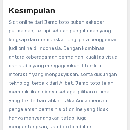
Kesimpulan
Slot online dari Jambitoto bukan sekadar
permainan, tetapi sebuah pengalaman yang
lengkap dan memuaskan bagi para penggemar
judi online di Indonesia. Dengan kombinasi
antara keberagaman permainan, kualitas visual
dan audio yang mengagumkan, fitur-fitur
interaktif yang mengasyikkan, serta dukungan
teknologi terbaik dari Allbet, Jambitoto telah
membuktikan dirinya sebagai pilihan utama
yang tak terbantahkan. Jika Anda mencari
pengalaman bermain slot online yang tidak
hanya menyenangkan tetapi juga
menguntungkan, Jambitoto adalah