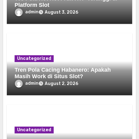
Platform Slot
admin
August 3, 2026
Uncategorized
Tren Pola Cacing Habanero: Apakah
Masih Work di Situs Slot?
admin
August 2, 2026
Uncategorized