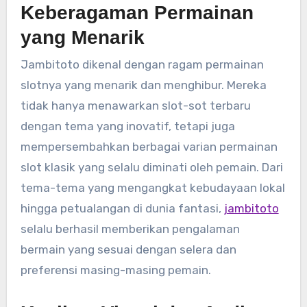
Keberagaman Permainan
yang Menarik
Jambitoto dikenal dengan ragam permainan
slotnya yang menarik dan menghibur. Mereka
tidak hanya menawarkan slot-sot terbaru
dengan tema yang inovatif, tetapi juga
mempersembahkan berbagai varian permainan
slot klasik yang selalu diminati oleh pemain. Dari
tema-tema yang mengangkat kebudayaan lokal
hingga petualangan di dunia fantasi,
jambitoto
selalu berhasil memberikan pengalaman
bermain yang sesuai dengan selera dan
preferensi masing-masing pemain.