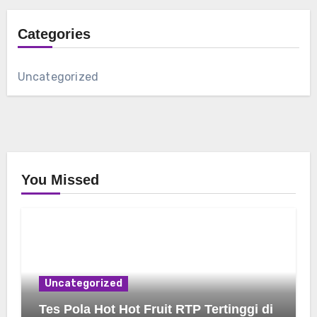
Categories
Uncategorized
You Missed
Uncategorized
Tes Pola Hot Hot Fruit RTP Tertinggi di