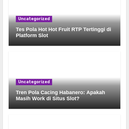
Uncategorized
Tes Pola Hot Hot Fruit RTP Tertinggi di
Platform Slot
Uncategorized
Tren Pola Cacing Habanero: Apakah
Masih Work di Situs Slot?