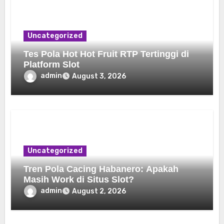
Uncategorized
Tes Pola Hot Hot Fruit RTP Tertinggi di
Platform Slot
admin
August 3, 2026
Uncategorized
Tren Pola Cacing Habanero: Apakah
Masih Work di Situs Slot?
admin
August 2, 2026