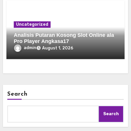
Uncategorized
Analisis Putaran Kosong Slot Online ala
Pro Player Angkasa17
admin
August 1, 2026
Search
Search