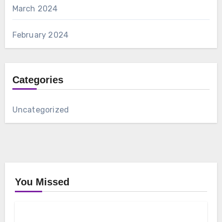
March 2024
February 2024
Categories
Uncategorized
You Missed