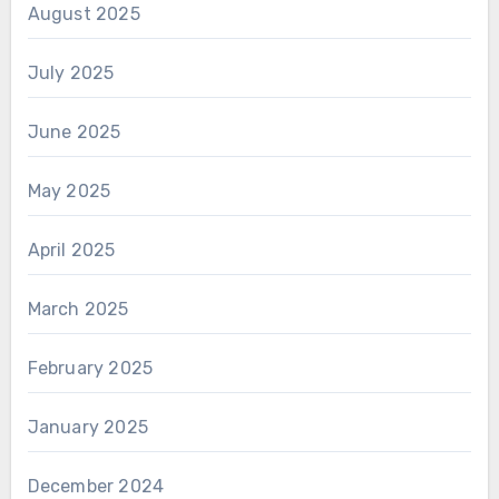
August 2025
July 2025
June 2025
May 2025
April 2025
March 2025
February 2025
January 2025
December 2024