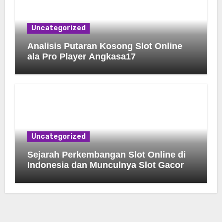
Uncategorized
Analisis Putaran Kosong Slot Online
ala Pro Player Angkasa17
Uncategorized
Sejarah Perkembangan Slot Online di
Indonesia dan Munculnya Slot Gacor