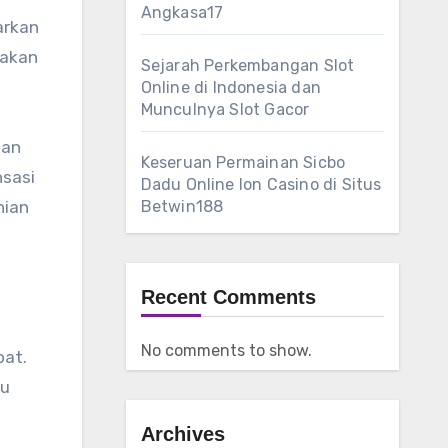
Angkasa17
arkan
bakan
Sejarah Perkembangan Slot
Online di Indonesia dan
Munculnya Slot Gacor
dan
Keseruan Permainan Sicbo
nsasi
Dadu Online Ion Casino di Situs
nian
Betwin188
Recent Comments
No comments to show.
pat.
lu
Archives