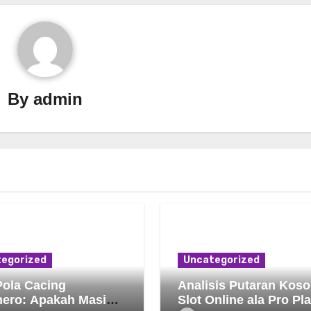
By
admin
egorized
Uncategorized
Pola Cacing
Analisis Putaran Kos
ero: Apakah Masih
Slot Online ala Pro Pl