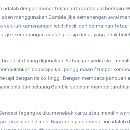
le adalah dengan menentukan batas sebelum bermain. M
 akan menggunakan Gamble jika kemenangan awal men
nya seluruh kemenangan lebih kecil, dan permainan tetap
rget kemenangan adalah prinsip dasar yang tidak bole
 brand slot yang digunakan. Setiap penyedia slot memili
membolehkan beberapa kali penggunaan fitur per kemen
 tetapi dengan risiko tinggi. Dengan membaca panduan 
ami pola dan peluang Gamble sebelum mempertaruhka
. Sensasi tegang ketika menebak kartu atau memilih war
an terasa lebih hidup. Bagi sebagian pemain, ini adalah 