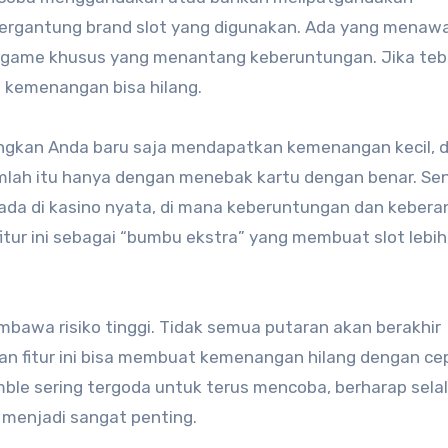
ergantung brand slot yang digunakan. Ada yang menaw
ini game khusus yang menantang keberuntungan. Jika te
 kemenangan bisa hilang.
gkan Anda baru saja mendapatkan kemenangan kecil, 
mlah itu hanya dengan menebak kartu dengan benar. Se
da di kasino nyata, di mana keberuntungan dan kebera
itur ini sebagai “bumbu ekstra” yang membuat slot lebih
bawa risiko tinggi. Tidak semua putaran akan berakhir
n fitur ini bisa membuat kemenangan hilang dengan ce
 sering tergoda untuk terus mencoba, berharap sela
i menjadi sangat penting.