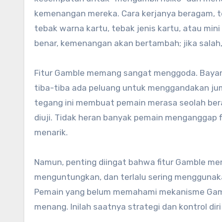
kemenangan mereka. Cara kerjanya beragam, t
tebak warna kartu, tebak jenis kartu, atau m
benar, kemenangan akan bertambah; jika salah,
Fitur Gamble memang sangat menggoda. Bayan
tiba-tiba ada peluang untuk menggandakan ju
tegang ini membuat pemain merasa seolah bera
diuji. Tidak heran banyak pemain menganggap f
menarik.
Namun, penting diingat bahwa fitur Gamble mem
menguntungkan, dan terlalu sering menggunaka
Pemain yang belum memahami mekanisme Gamble
menang. Inilah saatnya strategi dan kontrol dir