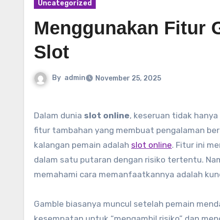
Uncategorized
Menggunakan Fitur G
Slot
By
admin
November 25, 2025
Dalam dunia
slot online
, keseruan tidak hanya
fitur tambahan yang membuat pengalaman bermain
kalangan pemain adalah
slot online
. Fitur in
dalam satu putaran dengan risiko tertentu. Na
memahami cara memanfaatkannya adalah kunci
Gamble biasanya muncul setelah pemain mendap
kesempatan untuk “mengambil risiko” dan me