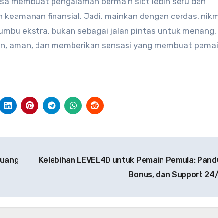
isa membuat pengalaman bermain slot lebih seru dan
keamanan finansial. Jadi, mainkan dengan cerdas, nikm
umbu ekstra, bukan sebagai jalan pintas untuk menang.
kan, aman, dan memberikan sensasi yang membuat pemai
luang
Kelebihan LEVEL4D untuk Pemain Pemula: Pand
Bonus, dan Support 24