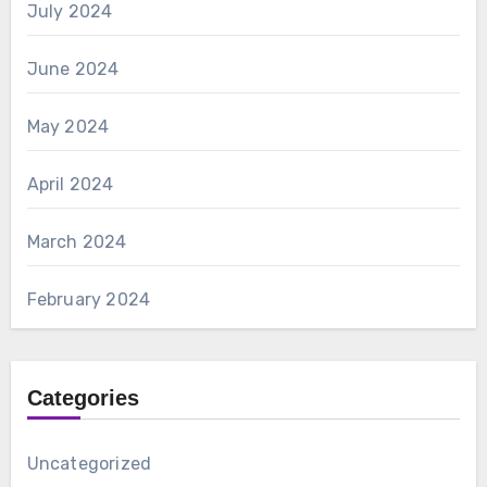
July 2024
June 2024
May 2024
April 2024
March 2024
February 2024
Categories
Uncategorized