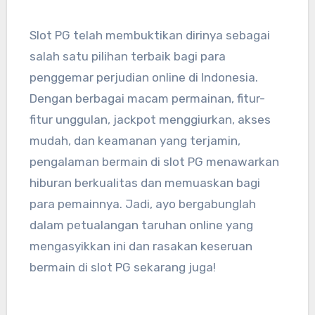
Slot PG telah membuktikan dirinya sebagai
salah satu pilihan terbaik bagi para
penggemar perjudian online di Indonesia.
Dengan berbagai macam permainan, fitur-
fitur unggulan, jackpot menggiurkan, akses
mudah, dan keamanan yang terjamin,
pengalaman bermain di slot PG menawarkan
hiburan berkualitas dan memuaskan bagi
para pemainnya. Jadi, ayo bergabunglah
dalam petualangan taruhan online yang
mengasyikkan ini dan rasakan keseruan
bermain di slot PG sekarang juga!