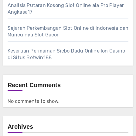
Analisis Putaran Kosong Slot Online ala Pro Player
Angkasa17
Sejarah Perkembangan Slot Online di Indonesia dan
Munculnya Slot Gacor
Keseruan Permainan Sicbo Dadu Online Ion Casino
di Situs Betwin188
Recent Comments
No comments to show.
Archives