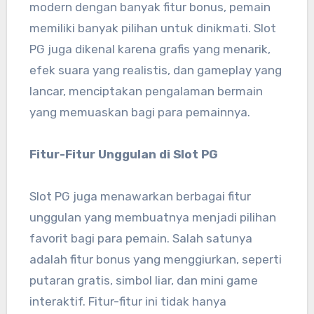
modern dengan banyak fitur bonus, pemain
memiliki banyak pilihan untuk dinikmati. Slot
PG juga dikenal karena grafis yang menarik,
efek suara yang realistis, dan gameplay yang
lancar, menciptakan pengalaman bermain
yang memuaskan bagi para pemainnya.
Fitur-Fitur Unggulan di Slot PG
Slot PG juga menawarkan berbagai fitur
unggulan yang membuatnya menjadi pilihan
favorit bagi para pemain. Salah satunya
adalah fitur bonus yang menggiurkan, seperti
putaran gratis, simbol liar, dan mini game
interaktif. Fitur-fitur ini tidak hanya