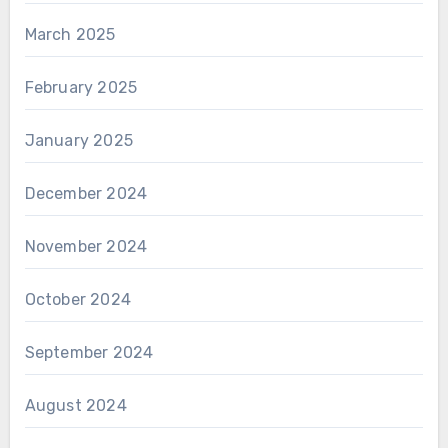
March 2025
February 2025
January 2025
December 2024
November 2024
October 2024
September 2024
August 2024