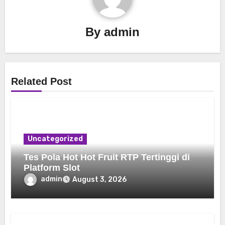
By
admin
Related Post
Uncategorized
Tes Pola Hot Hot Fruit RTP Tertinggi di
Platform Slot
admin
August 3, 2026