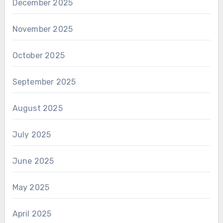
December 2025
November 2025
October 2025
September 2025
August 2025
July 2025
June 2025
May 2025
April 2025