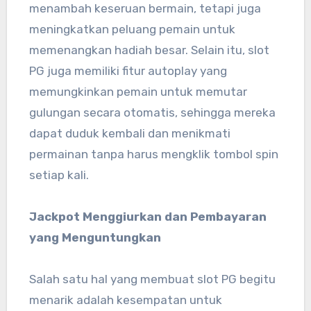
menambah keseruan bermain, tetapi juga
meningkatkan peluang pemain untuk
memenangkan hadiah besar. Selain itu, slot
PG juga memiliki fitur autoplay yang
memungkinkan pemain untuk memutar
gulungan secara otomatis, sehingga mereka
dapat duduk kembali dan menikmati
permainan tanpa harus mengklik tombol spin
setiap kali.
Jackpot Menggiurkan dan Pembayaran
yang Menguntungkan
Salah satu hal yang membuat slot PG begitu
menarik adalah kesempatan untuk