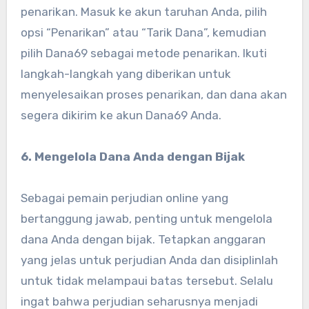
penarikan. Masuk ke akun taruhan Anda, pilih
opsi “Penarikan” atau “Tarik Dana”, kemudian
pilih Dana69 sebagai metode penarikan. Ikuti
langkah-langkah yang diberikan untuk
menyelesaikan proses penarikan, dan dana akan
segera dikirim ke akun Dana69 Anda.
6. Mengelola Dana Anda dengan Bijak
Sebagai pemain perjudian online yang
bertanggung jawab, penting untuk mengelola
dana Anda dengan bijak. Tetapkan anggaran
yang jelas untuk perjudian Anda dan disiplinlah
untuk tidak melampaui batas tersebut. Selalu
ingat bahwa perjudian seharusnya menjadi