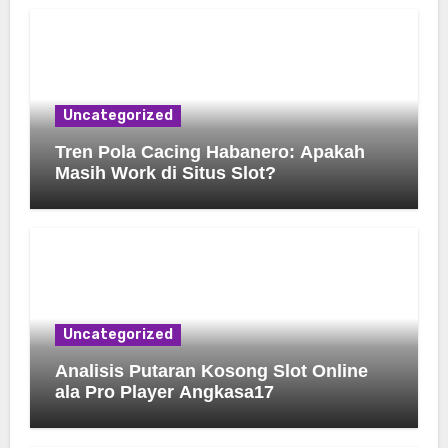
Uncategorized
Tren Pola Cacing Habanero: Apakah
Masih Work di Situs Slot?
Uncategorized
Analisis Putaran Kosong Slot Online
ala Pro Player Angkasa17