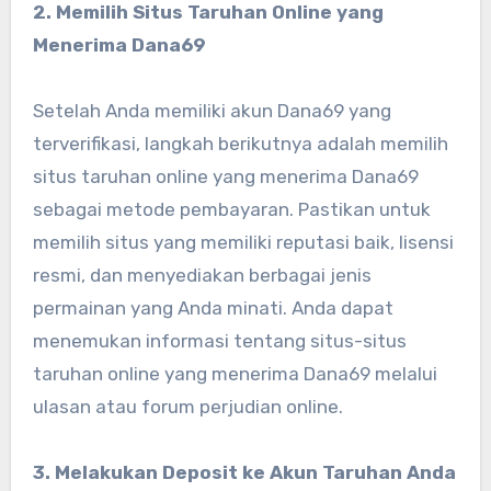
2. Memilih Situs Taruhan Online yang
Menerima Dana69
Setelah Anda memiliki akun Dana69 yang
terverifikasi, langkah berikutnya adalah memilih
situs taruhan online yang menerima Dana69
sebagai metode pembayaran. Pastikan untuk
memilih situs yang memiliki reputasi baik, lisensi
resmi, dan menyediakan berbagai jenis
permainan yang Anda minati. Anda dapat
menemukan informasi tentang situs-situs
taruhan online yang menerima Dana69 melalui
ulasan atau forum perjudian online.
3. Melakukan Deposit ke Akun Taruhan Anda