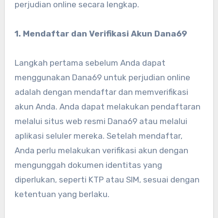
perjudian online secara lengkap.
1. Mendaftar dan Verifikasi Akun Dana69
Langkah pertama sebelum Anda dapat
menggunakan Dana69 untuk perjudian online
adalah dengan mendaftar dan memverifikasi
akun Anda. Anda dapat melakukan pendaftaran
melalui situs web resmi Dana69 atau melalui
aplikasi seluler mereka. Setelah mendaftar,
Anda perlu melakukan verifikasi akun dengan
mengunggah dokumen identitas yang
diperlukan, seperti KTP atau SIM, sesuai dengan
ketentuan yang berlaku.