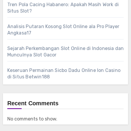
Tren Pola Cacing Habanero: Apakah Masih Work di
Situs Slot?
Analisis Putaran Kosong Slot Online ala Pro Player
Angkasa17
Sejarah Perkembangan Slot Online di Indonesia dan
Munculnya Slot Gacor
Keseruan Permainan Sicbo Dadu Online Ion Casino
di Situs Betwin188
Recent Comments
No comments to show.