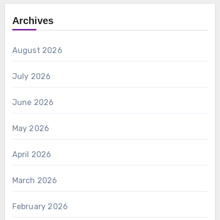
Archives
August 2026
July 2026
June 2026
May 2026
April 2026
March 2026
February 2026