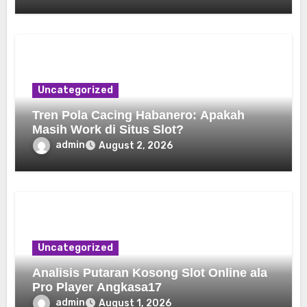
Uncategorized
Tren Pola Cacing Habanero: Apakah
Masih Work di Situs Slot?
admin
August 2, 2026
Uncategorized
Analisis Putaran Kosong Slot Online ala
Pro Player Angkasa17
admin
August 1, 2026