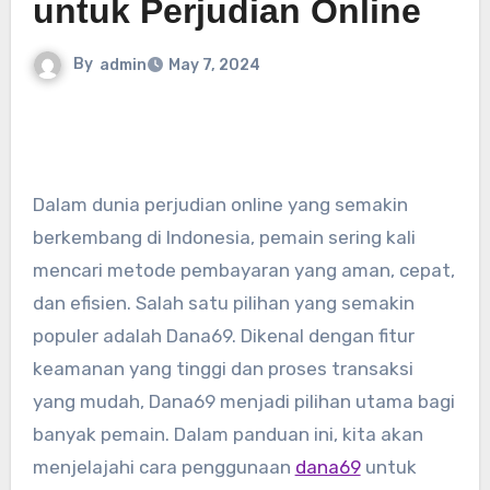
untuk Perjudian Online
By
admin
May 7, 2024
Dalam dunia perjudian online yang semakin
berkembang di Indonesia, pemain sering kali
mencari metode pembayaran yang aman, cepat,
dan efisien. Salah satu pilihan yang semakin
populer adalah Dana69. Dikenal dengan fitur
keamanan yang tinggi dan proses transaksi
yang mudah, Dana69 menjadi pilihan utama bagi
banyak pemain. Dalam panduan ini, kita akan
menjelajahi cara penggunaan
dana69
untuk