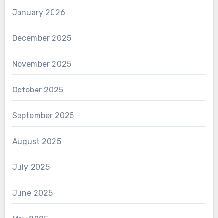
January 2026
December 2025
November 2025
October 2025
September 2025
August 2025
July 2025
June 2025