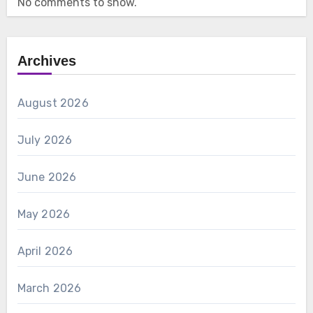
No comments to show.
Archives
August 2026
July 2026
June 2026
May 2026
April 2026
March 2026