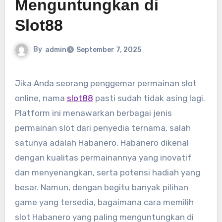
Menguntungkan di
Slot88
By
admin
September 7, 2025
Jika Anda seorang penggemar permainan slot
online, nama
slot88
pasti sudah tidak asing lagi.
Platform ini menawarkan berbagai jenis
permainan slot dari penyedia ternama, salah
satunya adalah Habanero. Habanero dikenal
dengan kualitas permainannya yang inovatif
dan menyenangkan, serta potensi hadiah yang
besar. Namun, dengan begitu banyak pilihan
game yang tersedia, bagaimana cara memilih
slot Habanero yang paling menguntungkan di