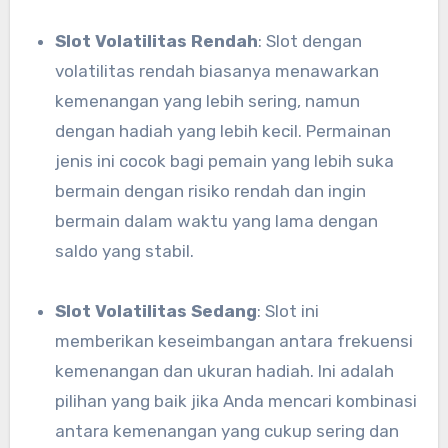
Slot Volatilitas Rendah
: Slot dengan
volatilitas rendah biasanya menawarkan
kemenangan yang lebih sering, namun
dengan hadiah yang lebih kecil. Permainan
jenis ini cocok bagi pemain yang lebih suka
bermain dengan risiko rendah dan ingin
bermain dalam waktu yang lama dengan
saldo yang stabil.
Slot Volatilitas Sedang
: Slot ini
memberikan keseimbangan antara frekuensi
kemenangan dan ukuran hadiah. Ini adalah
pilihan yang baik jika Anda mencari kombinasi
antara kemenangan yang cukup sering dan