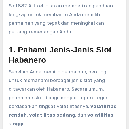
Slot88? Artikel ini akan memberikan panduan
lengkap untuk membantu Anda memilih
permainan yang tepat dan meningkatkan
peluang kemenangan Anda.
1. Pahami Jenis-Jenis Slot
Habanero
Sebelum Anda memilih permainan, penting
untuk memahami berbagai jenis slot yang
ditawarkan oleh Habanero. Secara umum,
permainan slot dibagi menjadi tiga kategori
berdasarkan tingkat volatilitasnya:
volatilitas
rendah
,
volatilitas sedang
, dan
volatilitas
tinggi
.