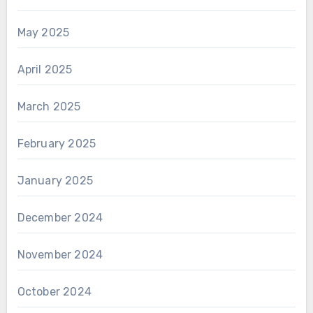
May 2025
April 2025
March 2025
February 2025
January 2025
December 2024
November 2024
October 2024