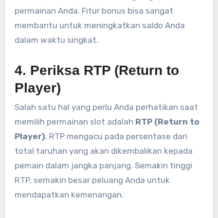
permainan Anda. Fitur bonus bisa sangat
membantu untuk meningkatkan saldo Anda
dalam waktu singkat.
4. Periksa RTP (Return to
Player)
Salah satu hal yang perlu Anda perhatikan saat
memilih permainan slot adalah
RTP (Return to
Player)
. RTP mengacu pada persentase dari
total taruhan yang akan dikembalikan kepada
pemain dalam jangka panjang. Semakin tinggi
RTP, semakin besar peluang Anda untuk
mendapatkan kemenangan.