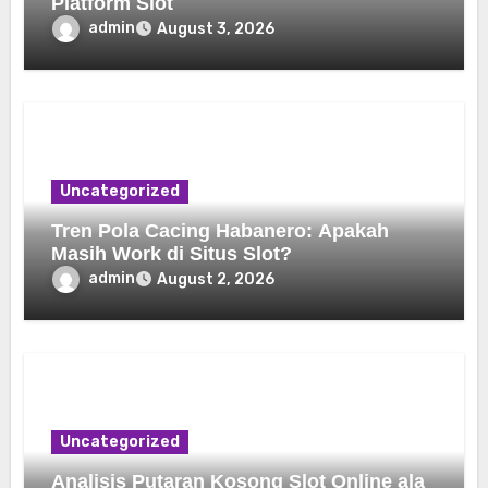
Platform Slot
admin
August 3, 2026
Uncategorized
Tren Pola Cacing Habanero: Apakah
Masih Work di Situs Slot?
admin
August 2, 2026
Uncategorized
Analisis Putaran Kosong Slot Online ala