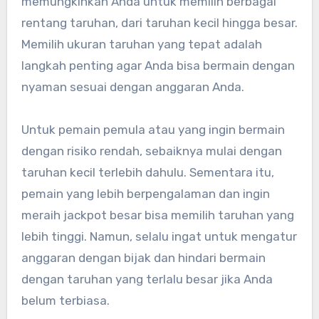
memungkinkan Anda untuk memilih berbagai
rentang taruhan, dari taruhan kecil hingga besar.
Memilih ukuran taruhan yang tepat adalah
langkah penting agar Anda bisa bermain dengan
nyaman sesuai dengan anggaran Anda.
Untuk pemain pemula atau yang ingin bermain
dengan risiko rendah, sebaiknya mulai dengan
taruhan kecil terlebih dahulu. Sementara itu,
pemain yang lebih berpengalaman dan ingin
meraih jackpot besar bisa memilih taruhan yang
lebih tinggi. Namun, selalu ingat untuk mengatur
anggaran dengan bijak dan hindari bermain
dengan taruhan yang terlalu besar jika Anda
belum terbiasa.