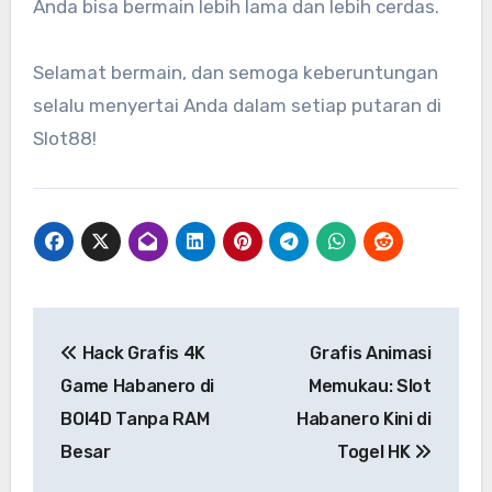
Anda bisa bermain lebih lama dan lebih cerdas.
Selamat bermain, dan semoga keberuntungan
selalu menyertai Anda dalam setiap putaran di
Slot88!
Post
Hack Grafis 4K
Grafis Animasi
navigation
Game Habanero di
Memukau: Slot
BOI4D Tanpa RAM
Habanero Kini di
Besar
Togel HK