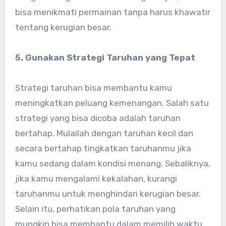
bisa menikmati permainan tanpa harus khawatir
tentang kerugian besar.
5. Gunakan Strategi Taruhan yang Tepat
Strategi taruhan bisa membantu kamu
meningkatkan peluang kemenangan. Salah satu
strategi yang bisa dicoba adalah taruhan
bertahap. Mulailah dengan taruhan kecil dan
secara bertahap tingkatkan taruhanmu jika
kamu sedang dalam kondisi menang. Sebaliknya,
jika kamu mengalami kekalahan, kurangi
taruhanmu untuk menghindari kerugian besar.
Selain itu, perhatikan pola taruhan yang
mungkin bisa membantu dalam memilih waktu