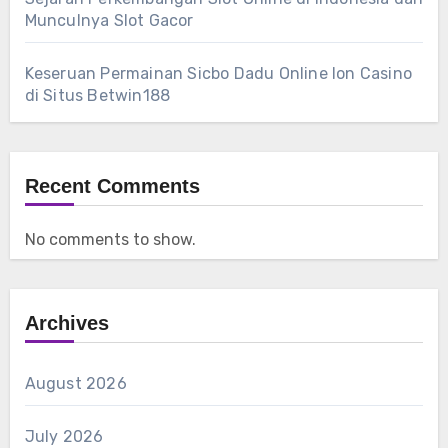
Munculnya Slot Gacor
Keseruan Permainan Sicbo Dadu Online Ion Casino
di Situs Betwin188
Recent Comments
No comments to show.
Archives
August 2026
July 2026