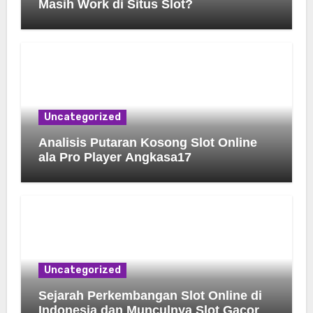
Masih Work di Situs Slot?
Uncategorized
Analisis Putaran Kosong Slot Online
ala Pro Player Angkasa17
Uncategorized
Sejarah Perkembangan Slot Online di
Indonesia dan Munculnya Slot Gacor