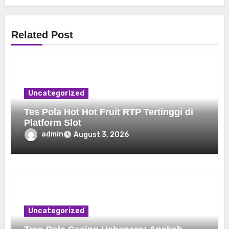
Related Post
Uncategorized
Tes Pola Hot Hot Fruit RTP Tertinggi di
Platform Slot
admin
August 3, 2026
Uncategorized