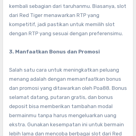
kembali sebagian dari taruhanmu. Biasanya, slot
dari Red Tiger menawarkan RTP yang
kompetitif, jadi pastikan untuk memilih slot
dengan RTP yang sesuai dengan preferensimu.
3. Manfaatkan Bonus dan Promosi
Salah satu cara untuk meningkatkan peluang
menang adalah dengan memanfaatkan bonus
dan promosi yang ditawarkan oleh Poa88. Bonus
selamat datang, putaran gratis, dan bonus
deposit bisa memberikan tambahan modal
bermainmu tanpa harus mengeluarkan uang
ekstra. Gunakan kesempatan ini untuk bermain
lebih lama dan mencoba berbagai slot dari Red