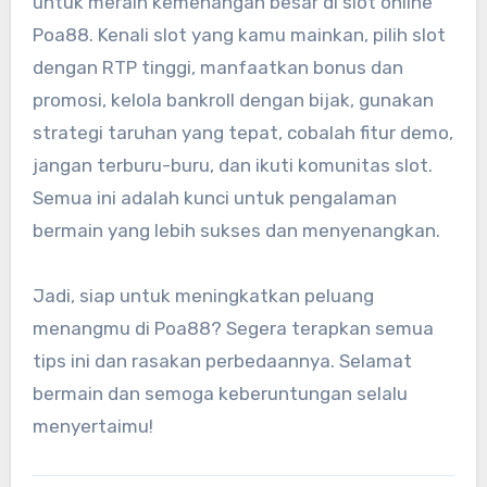
untuk meraih kemenangan besar di slot online
Poa88. Kenali slot yang kamu mainkan, pilih slot
dengan RTP tinggi, manfaatkan bonus dan
promosi, kelola bankroll dengan bijak, gunakan
strategi taruhan yang tepat, cobalah fitur demo,
jangan terburu-buru, dan ikuti komunitas slot.
Semua ini adalah kunci untuk pengalaman
bermain yang lebih sukses dan menyenangkan.
Jadi, siap untuk meningkatkan peluang
menangmu di Poa88? Segera terapkan semua
tips ini dan rasakan perbedaannya. Selamat
bermain dan semoga keberuntungan selalu
menyertaimu!