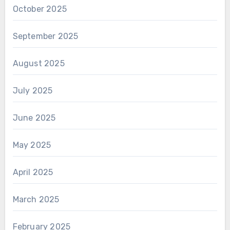
October 2025
September 2025
August 2025
July 2025
June 2025
May 2025
April 2025
March 2025
February 2025