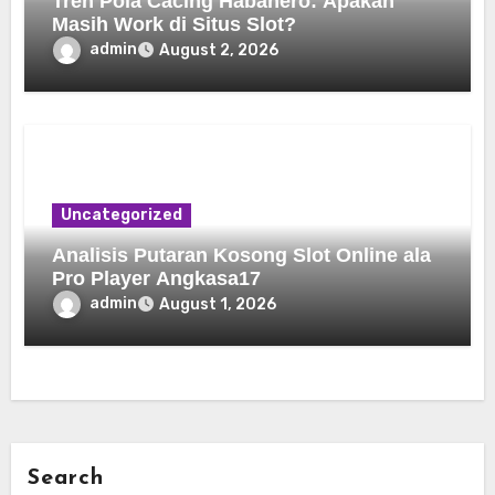
Tren Pola Cacing Habanero: Apakah
Masih Work di Situs Slot?
admin
August 2, 2026
Uncategorized
Analisis Putaran Kosong Slot Online ala
Pro Player Angkasa17
admin
August 1, 2026
Search