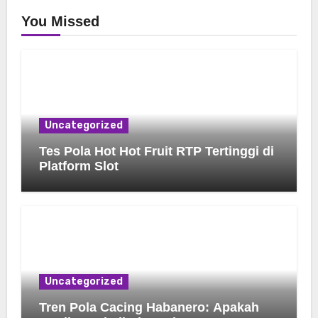
You Missed
Uncategorized
Tes Pola Hot Hot Fruit RTP Tertinggi di
Platform Slot
Uncategorized
Tren Pola Cacing Habanero: Apakah