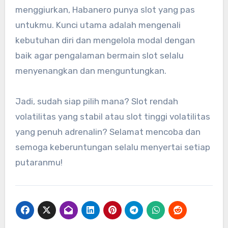
menggiurkan, Habanero punya slot yang pas
untukmu. Kunci utama adalah mengenali
kebutuhan diri dan mengelola modal dengan
baik agar pengalaman bermain slot selalu
menyenangkan dan menguntungkan.
Jadi, sudah siap pilih mana? Slot rendah
volatilitas yang stabil atau slot tinggi volatilitas
yang penuh adrenalin? Selamat mencoba dan
semoga keberuntungan selalu menyertai setiap
putaranmu!