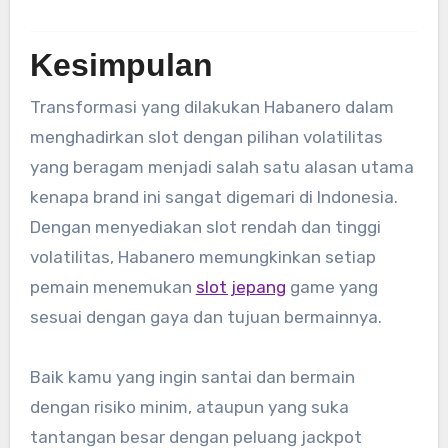
Kesimpulan
Transformasi yang dilakukan Habanero dalam
menghadirkan slot dengan pilihan volatilitas
yang beragam menjadi salah satu alasan utama
kenapa brand ini sangat digemari di Indonesia.
Dengan menyediakan slot rendah dan tinggi
volatilitas, Habanero memungkinkan setiap
pemain menemukan
slot jepang
game yang
sesuai dengan gaya dan tujuan bermainnya.
Baik kamu yang ingin santai dan bermain
dengan risiko minim, ataupun yang suka
tantangan besar dengan peluang jackpot