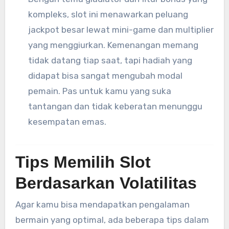
kompleks, slot ini menawarkan peluang
jackpot besar lewat mini-game dan multiplier
yang menggiurkan. Kemenangan memang
tidak datang tiap saat, tapi hadiah yang
didapat bisa sangat mengubah modal
pemain. Pas untuk kamu yang suka
tantangan dan tidak keberatan menunggu
kesempatan emas.
Tips Memilih Slot
Berdasarkan Volatilitas
Agar kamu bisa mendapatkan pengalaman
bermain yang optimal, ada beberapa tips dalam