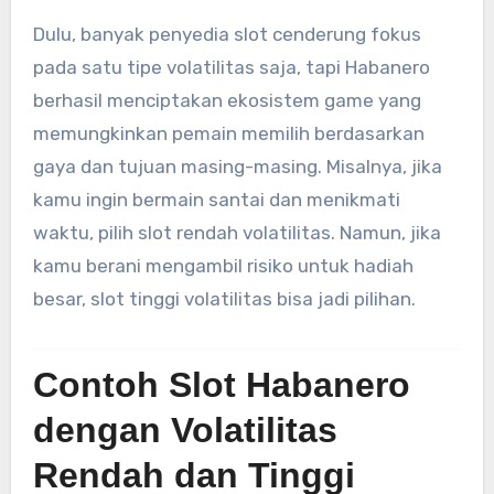
Dulu, banyak penyedia slot cenderung fokus
pada satu tipe volatilitas saja, tapi Habanero
berhasil menciptakan ekosistem game yang
memungkinkan pemain memilih berdasarkan
gaya dan tujuan masing-masing. Misalnya, jika
kamu ingin bermain santai dan menikmati
waktu, pilih slot rendah volatilitas. Namun, jika
kamu berani mengambil risiko untuk hadiah
besar, slot tinggi volatilitas bisa jadi pilihan.
Contoh Slot Habanero
dengan Volatilitas
Rendah dan Tinggi