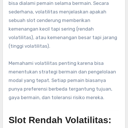
bisa dialami pemain selama bermain. Secara
sederhana, volatilitas menjelaskan apakah
sebuah slot cenderung memberikan
kemenangan kecil tapi sering (rendah
volatilitas), atau kemenangan besar tapi jarang
(tinggi volatilitas).
Memahami volatilitas penting karena bisa
menentukan strategi bermain dan pengelolaan
modal yang tepat. Setiap pemain biasanya
punya preferensi berbeda tergantung tujuan,
gaya bermain, dan toleransi risiko mereka.
Slot Rendah Volatilitas: