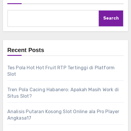
Search
Recent Posts
Tes Pola Hot Hot Fruit RTP Tertinggi di Platform
Slot
Tren Pola Cacing Habanero: Apakah Masih Work di
Situs Slot?
Analisis Putaran Kosong Slot Online ala Pro Player
Angkasa17