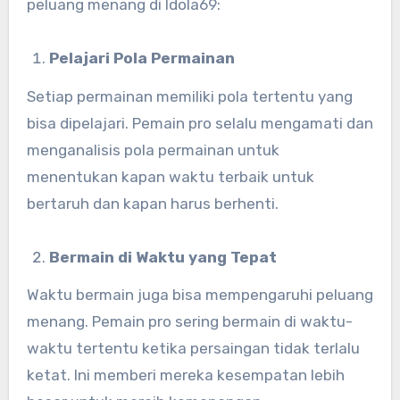
peluang menang di Idola69:
Pelajari Pola Permainan
Setiap permainan memiliki pola tertentu yang
bisa dipelajari. Pemain pro selalu mengamati dan
menganalisis pola permainan untuk
menentukan kapan waktu terbaik untuk
bertaruh dan kapan harus berhenti.
Bermain di Waktu yang Tepat
Waktu bermain juga bisa mempengaruhi peluang
menang. Pemain pro sering bermain di waktu-
waktu tertentu ketika persaingan tidak terlalu
ketat. Ini memberi mereka kesempatan lebih