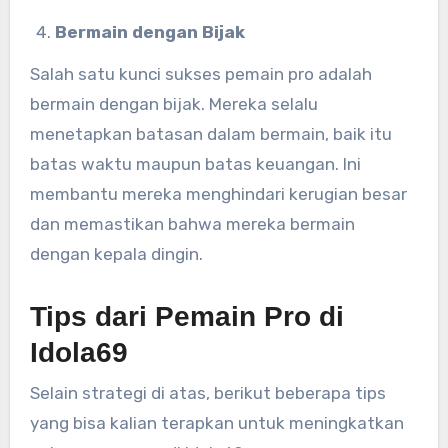
Bermain dengan Bijak
Salah satu kunci sukses pemain pro adalah
bermain dengan bijak. Mereka selalu
menetapkan batasan dalam bermain, baik itu
batas waktu maupun batas keuangan. Ini
membantu mereka menghindari kerugian besar
dan memastikan bahwa mereka bermain
dengan kepala dingin.
Tips dari Pemain Pro di
Idola69
Selain strategi di atas, berikut beberapa tips
yang bisa kalian terapkan untuk meningkatkan