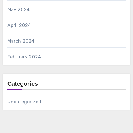
May 2024
April 2024
March 2024
February 2024
Categories
Uncategorized