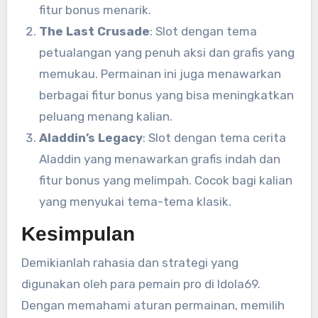
fitur bonus menarik.
The Last Crusade
: Slot dengan tema
petualangan yang penuh aksi dan grafis yang
memukau. Permainan ini juga menawarkan
berbagai fitur bonus yang bisa meningkatkan
peluang menang kalian.
Aladdin’s Legacy
: Slot dengan tema cerita
Aladdin yang menawarkan grafis indah dan
fitur bonus yang melimpah. Cocok bagi kalian
yang menyukai tema-tema klasik.
Kesimpulan
Demikianlah rahasia dan strategi yang
digunakan oleh para pemain pro di Idola69.
Dengan memahami aturan permainan, memilih