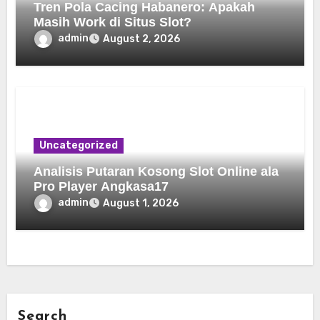
Tren Pola Cacing Habanero: Apakah
Masih Work di Situs Slot?
admin
August 2, 2026
Uncategorized
Analisis Putaran Kosong Slot Online ala
Pro Player Angkasa17
admin
August 1, 2026
Search