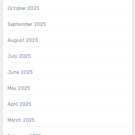
October 2025
September 2025
August 2025
July 2025
June 2025
May 2025
April 2025
March 2025