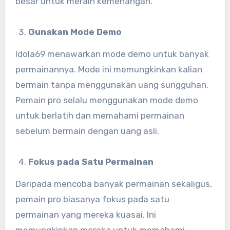
besar untuk meraih kemenangan.
Gunakan Mode Demo
Idola69 menawarkan mode demo untuk banyak
permainannya. Mode ini memungkinkan kalian
bermain tanpa menggunakan uang sungguhan.
Pemain pro selalu menggunakan mode demo
untuk berlatih dan memahami permainan
sebelum bermain dengan uang asli.
Fokus pada Satu Permainan
Daripada mencoba banyak permainan sekaligus,
pemain pro biasanya fokus pada satu
permainan yang mereka kuasai. Ini
memungkinkan mereka untuk memahami