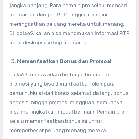
jangka panjang. Para pemain pro selalu mencari
permainan dengan RTP tinggi karena ini
meningkatkan peluang mereka untuk menang.
Di Idola69, kalian bisa menemukan informasi RTP
pada deskripsi setiap permainan.
Memanfaatkan Bonus dan Promosi
Idola69 menawarkan berbagai bonus dan
promosi yang bisa dimanfaatkan oleh para
pemain. Mulai dari bonus selamat datang, bonus
deposit, hingga promosi mingguan, semuanya
bisa meningkatkan modal bermain. Pemain pro
selalu memanfaatkan bonus ini untuk
memperbesar peluang menang mereka.