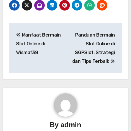
Post
Manfaat Bermain
Panduan Bermain
navigation
Slot Online di
Slot Online di
Wisma138
SGPSlot: Strategi
dan Tips Terbaik
By
admin