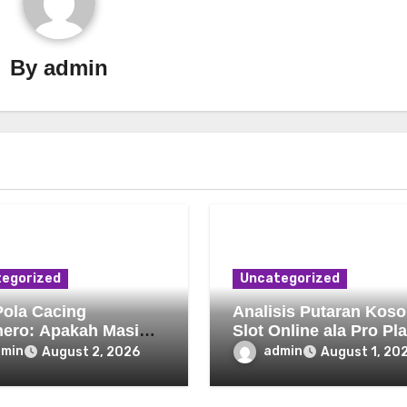
By
admin
egorized
Uncategorized
Pola Cacing
Analisis Putaran Kos
ero: Apakah Masih
Slot Online ala Pro Pl
di Situs Slot?
Angkasa17
dmin
admin
August 2, 2026
August 1, 20