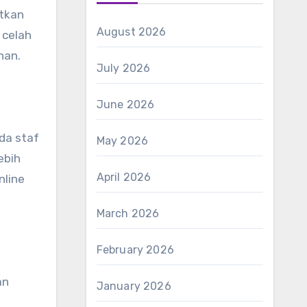
atkan
August 2026
 celah
nan.
July 2026
June 2026
da staf
May 2026
ebih
April 2026
nline
March 2026
February 2026
an
January 2026