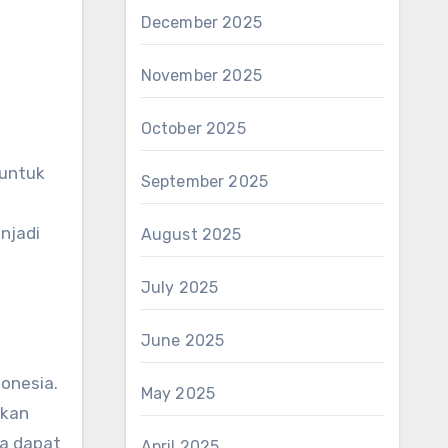
December 2025
November 2025
October 2025
 untuk
September 2025
njadi
August 2025
July 2025
June 2025
donesia.
May 2025
ikan
ta dapat
April 2025