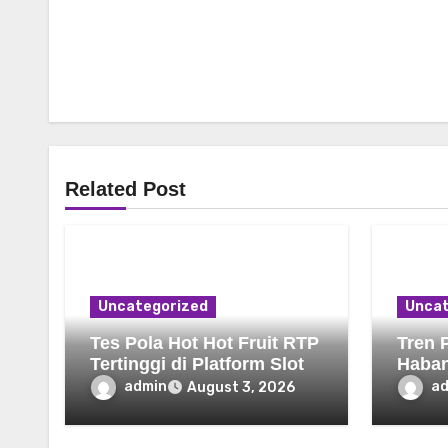
Related Post
Uncategorized
Uncat
Tes Pola Hot Hot Fruit RTP
Tren 
Tertinggi di Platform Slot
Haban
Work 
admin
a
August 3, 2026