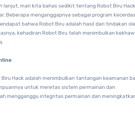
anjut, mari kita bahas sedikit tentang Robot Biru Hack
besar. Beberapa menganggapnya sebagai program kecerda
endapat bahwa Robot Biru adalah hasil dari tindakan ol
tasnya, kehadiran Robot Biru telah menimbulkan kekhaw
a.
nline
t Biru Hack adalah menimbulkan tantangan keamanan ba
mampuannya untuk meretas sistem permainan dan
lah mengganggu integritas permainan dan meningkatka