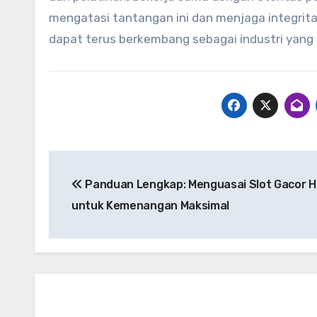
mengatasi tantangan ini dan menjaga integrita
dapat terus berkembang sebagai industri yang
Post
Panduan Lengkap: Menguasai Slot Gacor Har
navigation
untuk Kemenangan Maksimal