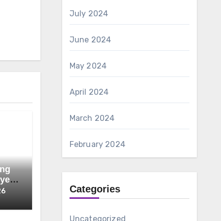
July 2024
June 2024
May 2024
April 2024
March 2024
February 2024
ong
ayer
Categories
26
Uncategorized