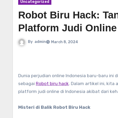
Uncategorized
Robot Biru Hack: T
Platform Judi Online
By
admin
March 8, 2024
Dunia perjudian online Indonesia baru-baru ini
sebagai
Robot biru hack
. Dalam artikel ini, ki
platform judi online di Indonesia akibat dari ke
Misteri di Balik Robot Biru Hack