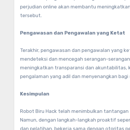
perjudian online akan membantu meningkatka
tersebut.
Pengawasan dan Pengawalan yang Ketat
Terakhir, pengawasan dan pengawalan yang keta
mendeteksi dan mencegah serangan-serangan 
meningkatkan transparansi dan akuntabilitas, 
pengalaman yang adil dan menyenangkan bagi
Kesimpulan
Robot Biru Hack telah menimbulkan tantangan ke
Namun, dengan langkah-langkah proaktif sepe
dan pelatihan, bekerja sama dengan otoritas 