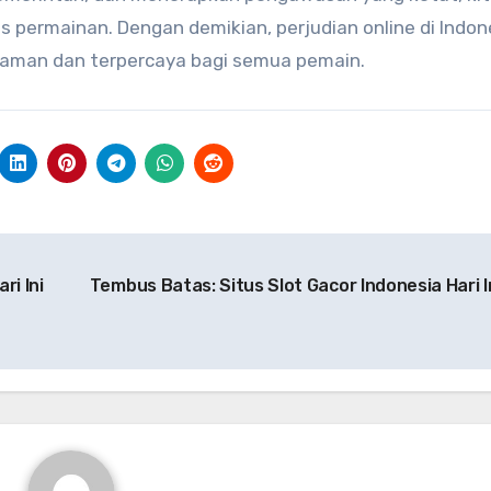
s permainan. Dengan demikian, perjudian online di Indon
 aman dan terpercaya bagi semua pemain.
i Ini
Tembus Batas: Situs Slot Gacor Indonesia Hari I