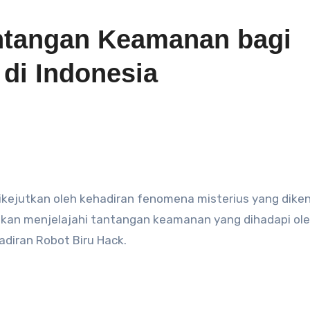
antangan Keamanan bagi
 di Indonesia
 dikejutkan oleh kehadiran fenomena misterius yang diken
ta akan menjelajahi tantangan keamanan yang dihadapi ol
hadiran Robot Biru Hack.