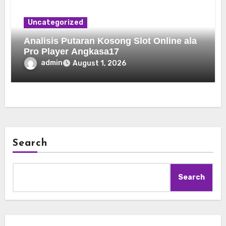
Uncategorized
Analisis Putaran Kosong Slot Online ala
Pro Player Angkasa17
admin
August 1, 2026
Search
Search