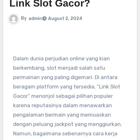
Link Slot Gacor?
By
admin
August 2, 2024
Dalam dunia perjudian online yang kian
berkembang, slot menjadi salah satu
permainan yang paling digemari. Di antara
beragam platform yang tersedia, “Link Slot
Gacor” menonjol sebagai pilihan populer
karena reputasinya dalam menawarkan
pengalaman bermain yang memuaskan
dengan peluang jackpot yang menggiurkan.
Namun, bagaimana sebenarnya cara kerja