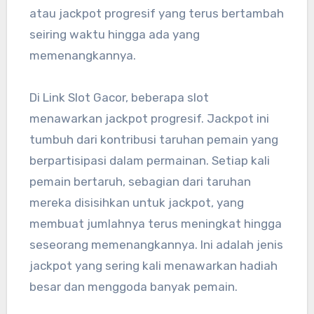
atau jackpot progresif yang terus bertambah
seiring waktu hingga ada yang
memenangkannya.
Di Link Slot Gacor, beberapa slot
menawarkan jackpot progresif. Jackpot ini
tumbuh dari kontribusi taruhan pemain yang
berpartisipasi dalam permainan. Setiap kali
pemain bertaruh, sebagian dari taruhan
mereka disisihkan untuk jackpot, yang
membuat jumlahnya terus meningkat hingga
seseorang memenangkannya. Ini adalah jenis
jackpot yang sering kali menawarkan hadiah
besar dan menggoda banyak pemain.