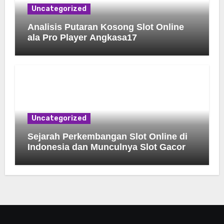
Uncategorized
Analisis Putaran Kosong Slot Online
ala Pro Player Angkasa17
Uncategorized
Sejarah Perkembangan Slot Online di
Indonesia dan Munculnya Slot Gacor