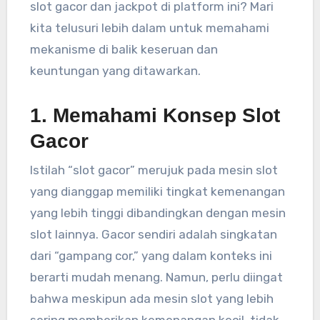
slot gacor dan jackpot di platform ini? Mari
kita telusuri lebih dalam untuk memahami
mekanisme di balik keseruan dan
keuntungan yang ditawarkan.
1. Memahami Konsep Slot
Gacor
Istilah “slot gacor” merujuk pada mesin slot
yang dianggap memiliki tingkat kemenangan
yang lebih tinggi dibandingkan dengan mesin
slot lainnya. Gacor sendiri adalah singkatan
dari “gampang cor,” yang dalam konteks ini
berarti mudah menang. Namun, perlu diingat
bahwa meskipun ada mesin slot yang lebih
sering memberikan kemenangan kecil, tidak