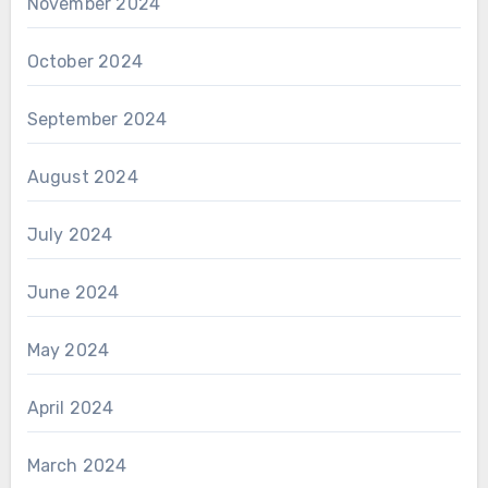
November 2024
October 2024
September 2024
August 2024
July 2024
June 2024
May 2024
April 2024
March 2024