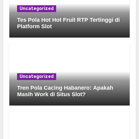
Uncategorized
Tes Pola Hot Hot Fruit RTP Tertinggi di
Platform Slot
Uncategorized
Tren Pola Cacing Habanero: Apakah
Masih Work di Situs Slot?