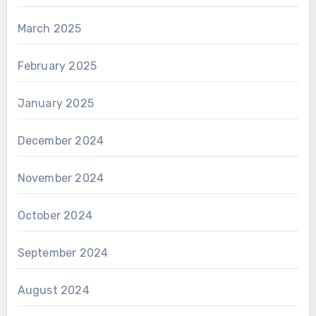
March 2025
February 2025
January 2025
December 2024
November 2024
October 2024
September 2024
August 2024