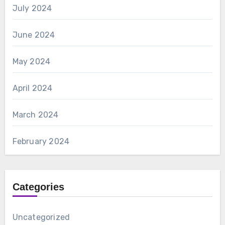
July 2024
June 2024
May 2024
April 2024
March 2024
February 2024
Categories
Uncategorized