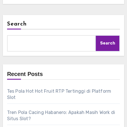
Search
Search
Recent Posts
Tes Pola Hot Hot Fruit RTP Tertinggi di Platform
Slot
Tren Pola Cacing Habanero: Apakah Masih Work di
Situs Slot?