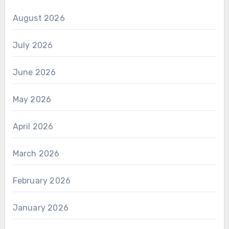
August 2026
July 2026
June 2026
May 2026
April 2026
March 2026
February 2026
January 2026