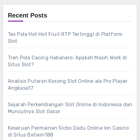
Recent Posts
Tes Pola Hot Hot Fruit RTP Tertinggi di Platform
Slot
Tren Pola Cacing Habanero: Apakah Masih Work di
Situs Slot?
Analisis Putaran Kosong Slot Online ala Pro Player
Angkasa17
Sejarah Perkembangan Slot Online di Indonesia dan
Munculnya Slot Gacor
Keseruan Permainan Sicbo Dadu Online Ion Casino
di Situs Betwin188