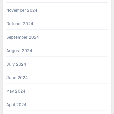
November 2024
October 2024
September 2024
August 2024
July 2024
June 2024
May 2024
April 2024