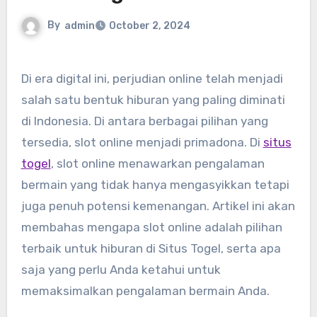
By
admin
October 2, 2024
Di era digital ini, perjudian online telah menjadi
salah satu bentuk hiburan yang paling diminati
di Indonesia. Di antara berbagai pilihan yang
tersedia, slot online menjadi primadona. Di
situs
togel
, slot online menawarkan pengalaman
bermain yang tidak hanya mengasyikkan tetapi
juga penuh potensi kemenangan. Artikel ini akan
membahas mengapa slot online adalah pilihan
terbaik untuk hiburan di Situs Togel, serta apa
saja yang perlu Anda ketahui untuk
memaksimalkan pengalaman bermain Anda.