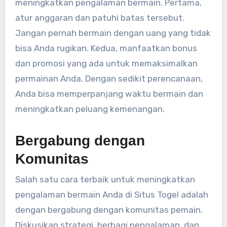
meningkatkan pengalaman bermain. Pertama,
atur anggaran dan patuhi batas tersebut.
Jangan pernah bermain dengan uang yang tidak
bisa Anda rugikan. Kedua, manfaatkan bonus
dan promosi yang ada untuk memaksimalkan
permainan Anda. Dengan sedikit perencanaan,
Anda bisa memperpanjang waktu bermain dan
meningkatkan peluang kemenangan.
Bergabung dengan
Komunitas
Salah satu cara terbaik untuk meningkatkan
pengalaman bermain Anda di Situs Togel adalah
dengan bergabung dengan komunitas pemain.
Diskusikan strategi, berbagi pengalaman, dan