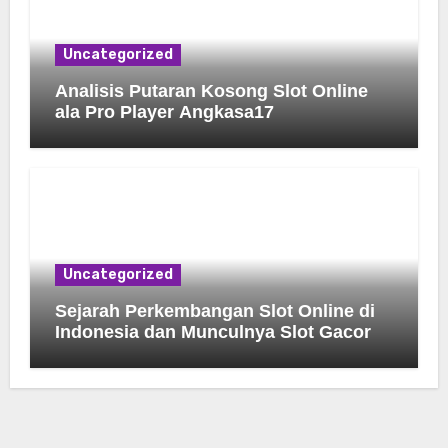
Uncategorized
Analisis Putaran Kosong Slot Online
ala Pro Player Angkasa17
Uncategorized
Sejarah Perkembangan Slot Online di
Indonesia dan Munculnya Slot Gacor