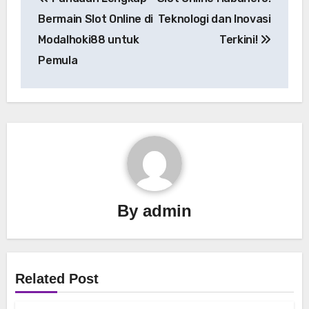
navigation
Bermain Slot Online di
Teknologi dan Inovasi
Modalhoki88 untuk
Terkini!
Pemula
By
admin
Related Post