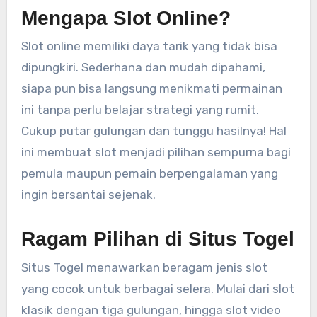
Mengapa Slot Online?
Slot online memiliki daya tarik yang tidak bisa
dipungkiri. Sederhana dan mudah dipahami,
siapa pun bisa langsung menikmati permainan
ini tanpa perlu belajar strategi yang rumit.
Cukup putar gulungan dan tunggu hasilnya! Hal
ini membuat slot menjadi pilihan sempurna bagi
pemula maupun pemain berpengalaman yang
ingin bersantai sejenak.
Ragam Pilihan di Situs Togel
Situs Togel menawarkan beragam jenis slot
yang cocok untuk berbagai selera. Mulai dari slot
klasik dengan tiga gulungan, hingga slot video