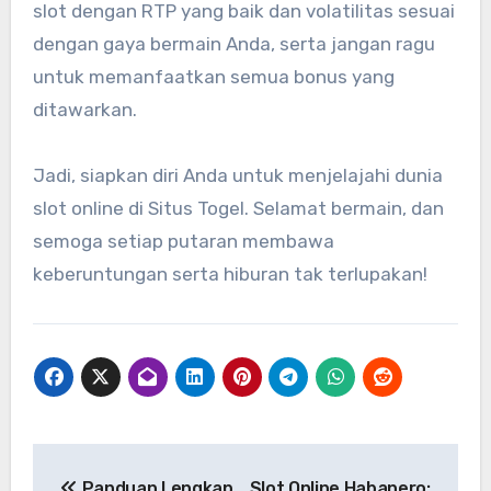
slot dengan RTP yang baik dan volatilitas sesuai
dengan gaya bermain Anda, serta jangan ragu
untuk memanfaatkan semua bonus yang
ditawarkan.
Jadi, siapkan diri Anda untuk menjelajahi dunia
slot online di Situs Togel. Selamat bermain, dan
semoga setiap putaran membawa
keberuntungan serta hiburan tak terlupakan!
Post
Panduan Lengkap
Slot Online Habanero: