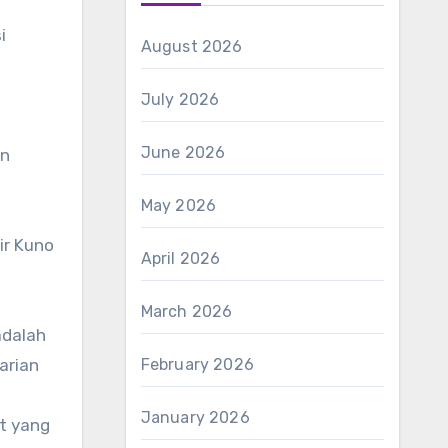
i
August 2026
July 2026
June 2026
an
May 2026
ir Kuno
April 2026
March 2026
adalah
arian
February 2026
January 2026
ot yang