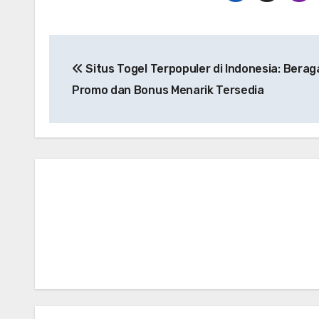
Post
Situs Togel Terpopuler di Indonesia: Bera
navigation
Promo dan Bonus Menarik Tersedia