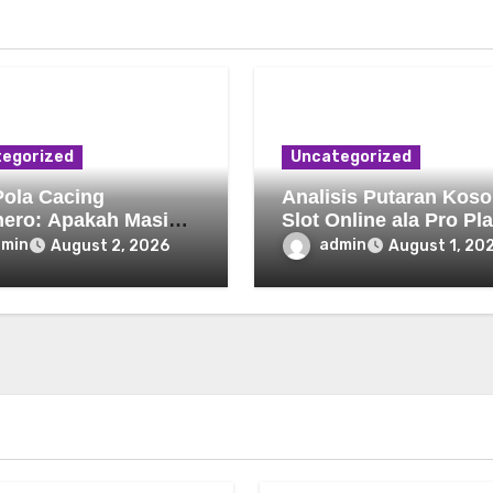
egorized
Uncategorized
Pola Cacing
Analisis Putaran Kos
ero: Apakah Masih
Slot Online ala Pro Pl
di Situs Slot?
Angkasa17
dmin
admin
August 2, 2026
August 1, 20