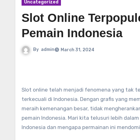
Uncategorized
Slot Online Terpopul
Pemain Indonesia
By
admin
March 31, 2024
Slot online telah menjadi fenomena yang tak te
terkecuali di Indonesia. Dengan grafis yang me
meraih kemenangan besar, tidak mengherankan 
pemain Indonesia. Mari kita telusuri lebih da
Indonesia dan mengapa permainan ini mendomin