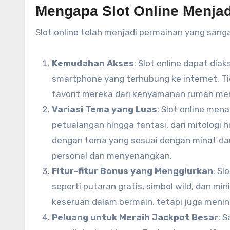
Mengapa Slot Online Menjad
Slot online telah menjadi permainan yang sang
Kemudahan Akses
: Slot online dapat di
smartphone yang terhubung ke internet. Tida
favorit mereka dari kenyamanan rumah mer
Variasi Tema yang Luas
: Slot online me
petualangan hingga fantasi, dari mitologi 
dengan tema yang sesuai dengan minat da
personal dan menyenangkan.
Fitur-fitur Bonus yang Menggiurkan
: Sl
seperti putaran gratis, simbol wild, dan min
keseruan dalam bermain, tetapi juga meni
Peluang untuk Meraih Jackpot Besar
: 