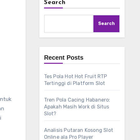
Search
Search
Recent Posts
Tes Pola Hot Hot Fruit RTP
Tertinggi di Platform Slot
untuk
Tren Pola Cacing Habanero:
Apakah Masih Work di Situs
an
Slot?
i
Analisis Putaran Kosong Slot
Online ala Pro Player