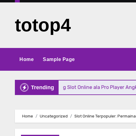
Skip
to
totop4
content
Home
Sample Page
Trending
alisis Putaran Kosong Slot Online ala Pro Player Angkasa17
Home
Uncategorized
Slot Online Terpopuler: Permain