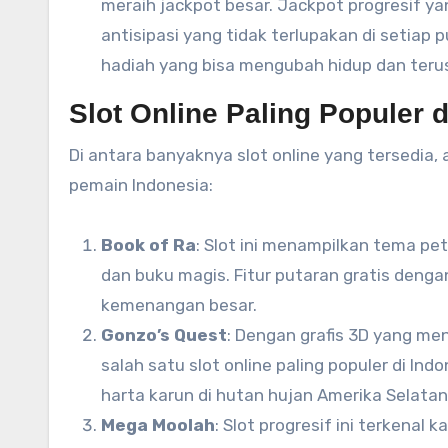
meraih jackpot besar. Jackpot progresif y
antisipasi yang tidak terlupakan di setiap
hadiah yang bisa mengubah hidup dan teru
Slot Online Paling Populer 
Di antara banyaknya slot online yang tersedia,
pemain Indonesia:
Book of Ra
: Slot ini menampilkan tema pe
dan buku magis. Fitur putaran gratis deng
kemenangan besar.
Gonzo’s Quest
: Dengan grafis 3D yang me
salah satu slot online paling populer di I
harta karun di hutan hujan Amerika Selatan
Mega Moolah
: Slot progresif ini terkenal