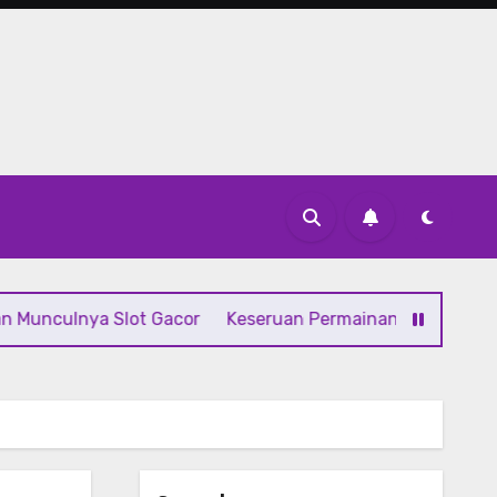
culnya Slot Gacor
Keseruan Permainan Sicbo Dadu Online 