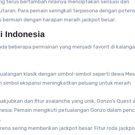
ang terus bertambah nilainya menciptakan sensasi dan
 putaran. Para pemain seringkali terpesona dengan potens
s bermain dengan harapan meraih jackpot besar.
di Indonesia
 ada beberapa permainan yang menjadi favorit di kalang
tualangan klasik dengan simbol-simbol seperti dewa Mes
an simbol ekspansi meningkatkan peluang untuk meraih
nakjubkan dan fitur avalanche yang unik, Gonzo’s Quest 
ndonesia. Pemain mengikuti petualangan Gonzo dalam penc
.
 karena sering memberikan jackpot besar. Fitur roda jackp