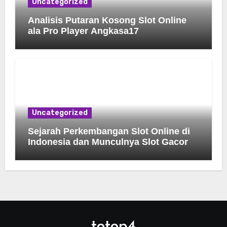
Uncategorized
Analisis Putaran Kosong Slot Online
ala Pro Player Angkasa17
Uncategorized
Sejarah Perkembangan Slot Online di
Indonesia dan Munculnya Slot Gacor
totop4