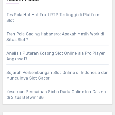
Tes Pola Hot Hot Fruit RTP Tertinggi di Platform
Slot
Tren Pola Cacing Habanero: Apakah Masih Work di
Situs Slot?
Analisis Putaran Kosong Slot Online ala Pro Player
Angkasa17
Sejarah Perkembangan Slot Online di Indonesia dan
Munculnya Slot Gacor
Keseruan Permainan Sicbo Dadu Online Ion Casino
di Situs Betwin188