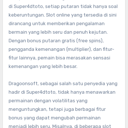
di Super4dtoto, setiap putaran tidak hanya soal
keberuntungan. Slot online yang tersedia di sini
dirancang untuk memberikan pengalaman
bermain yang lebih seru dan penuh kejutan.
Dengan bonus putaran gratis (free spins),
pengganda kemenangan (multiplier), dan fitur-
fitur lainnya, pemain bisa merasakan sensasi
kemenangan yang lebih besar.
Dragoonsoft, sebagai salah satu penyedia yang
hadir di Super4dtoto, tidak hanya menawarkan
permainan dengan volatilitas yang
menguntungkan, tetapi juga berbagai fitur
bonus yang dapat mengubah permainan
menjadi lebih seru. Misalnya, di beberapa slot