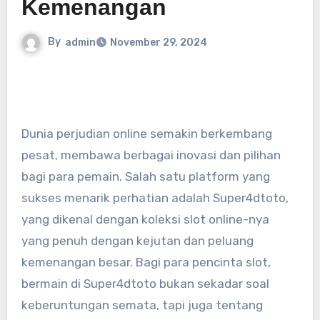
Kemenangan
By
admin
November 29, 2024
Dunia perjudian online semakin berkembang
pesat, membawa berbagai inovasi dan pilihan
bagi para pemain. Salah satu platform yang
sukses menarik perhatian adalah Super4dtoto,
yang dikenal dengan koleksi slot online-nya
yang penuh dengan kejutan dan peluang
kemenangan besar. Bagi para pencinta slot,
bermain di Super4dtoto bukan sekadar soal
keberuntungan semata, tapi juga tentang