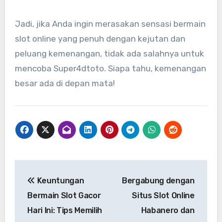
Jadi, jika Anda ingin merasakan sensasi bermain
slot online yang penuh dengan kejutan dan
peluang kemenangan, tidak ada salahnya untuk
mencoba Super4dtoto. Siapa tahu, kemenangan
besar ada di depan mata!
Post
Keuntungan
Bergabung dengan
navigation
Bermain Slot Gacor
Situs Slot Online
Hari Ini: Tips Memilih
Habanero dan