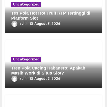
Uncategorized
Tes Pola Hot Hot Fruit RTP Tertinggi di
Platform Slot
admin
August 3, 2026
Uncategorized
Tren Pola Cacing Habanero: Apakah
Masih Work di Situs Slot?
admin
August 2, 2026