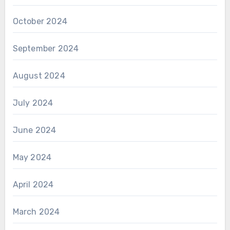
October 2024
September 2024
August 2024
July 2024
June 2024
May 2024
April 2024
March 2024