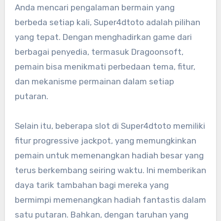
Anda mencari pengalaman bermain yang
berbeda setiap kali, Super4dtoto adalah pilihan
yang tepat. Dengan menghadirkan game dari
berbagai penyedia, termasuk Dragoonsoft,
pemain bisa menikmati perbedaan tema, fitur,
dan mekanisme permainan dalam setiap
putaran.
Selain itu, beberapa slot di Super4dtoto memiliki
fitur progressive jackpot, yang memungkinkan
pemain untuk memenangkan hadiah besar yang
terus berkembang seiring waktu. Ini memberikan
daya tarik tambahan bagi mereka yang
bermimpi memenangkan hadiah fantastis dalam
satu putaran. Bahkan, dengan taruhan yang