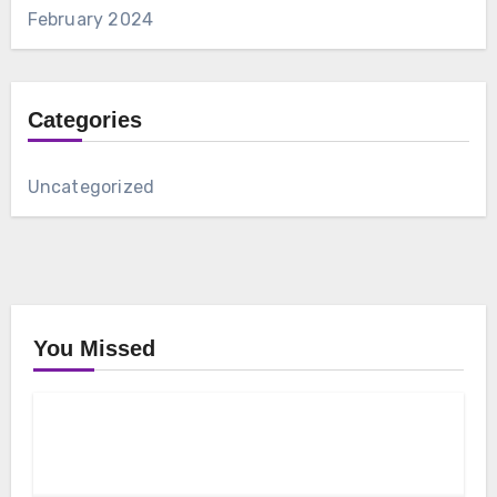
February 2024
Categories
Uncategorized
You Missed