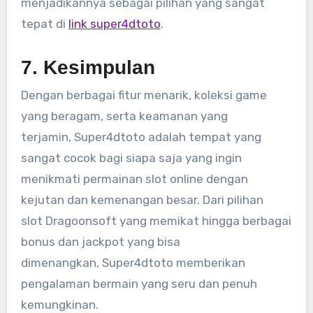
menjadikannya sebagai pilihan yang sangat
tepat di
link super4dtoto
.
7. Kesimpulan
Dengan berbagai fitur menarik, koleksi game
yang beragam, serta keamanan yang
terjamin, Super4dtoto adalah tempat yang
sangat cocok bagi siapa saja yang ingin
menikmati permainan slot online dengan
kejutan dan kemenangan besar. Dari pilihan
slot Dragoonsoft yang memikat hingga berbagai
bonus dan jackpot yang bisa
dimenangkan, Super4dtoto memberikan
pengalaman bermain yang seru dan penuh
kemungkinan.