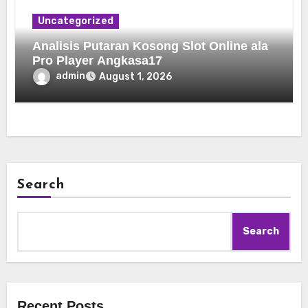
Uncategorized
Analisis Putaran Kosong Slot Online ala
Pro Player Angkasa17
admin
August 1, 2026
Search
Search
Recent Posts