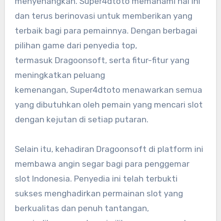
menyenangkan. Super4dtoto memahami hal ini
dan terus berinovasi untuk memberikan yang
terbaik bagi para pemainnya. Dengan berbagai
pilihan game dari penyedia top,
termasuk Dragoonsoft, serta fitur-fitur yang
meningkatkan peluang
kemenangan, Super4dtoto menawarkan semua
yang dibutuhkan oleh pemain yang mencari slot
dengan kejutan di setiap putaran.
Selain itu, kehadiran Dragoonsoft di platform ini
membawa angin segar bagi para penggemar
slot Indonesia. Penyedia ini telah terbukti
sukses menghadirkan permainan slot yang
berkualitas dan penuh tantangan,