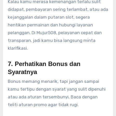
Kalau kamu merasa kemenangan terlalu sulit
didapat, pembayaran sering terlambat, atau ada
kejanggalan dalam putaran slot, segera
hentikan permainan dan hubungi layanan
pelanggan. Di Mujur508, pelayanan cepat dan
transparan, jadi kamu bisa langsung minta
klarifikasi.
7. Perhatikan Bonus dan
Syaratnya
Bonus memang menarik, tapi jangan sampai
kamu tertipu dengan syarat yang sulit dipenuhi
atau ada aturan tersembunyi. Baca dengan
teliti aturan promo agar tidak rugi.