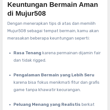
Keuntungan Bermain Aman
di Mujur508
Dengan menerapkan tips di atas dan memilih
Mujur508 sebagai tempat bermain, kamu akan
merasakan beberapa keuntungan seperti:
Rasa Tenang
karena permainan dijamin fair
dan tidak rigged.
Pengalaman Bermain yang Lebih Seru
karena bisa fokus menikmati fitur dan grafis
game tanpa khawatir kecurangan.
Peluang Menang yang Realistis
berkat