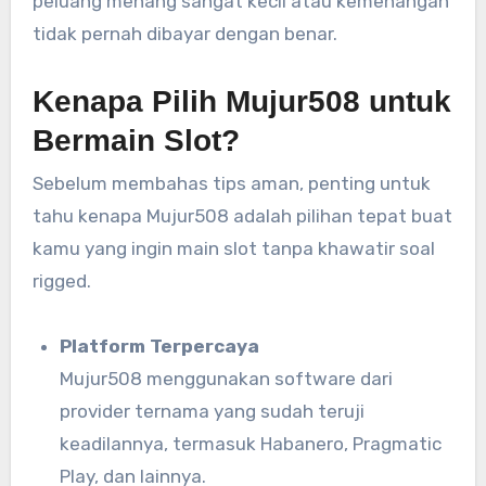
peluang menang sangat kecil atau kemenangan
tidak pernah dibayar dengan benar.
Kenapa Pilih Mujur508 untuk
Bermain Slot?
Sebelum membahas tips aman, penting untuk
tahu kenapa Mujur508 adalah pilihan tepat buat
kamu yang ingin main slot tanpa khawatir soal
rigged.
Platform Terpercaya
Mujur508 menggunakan software dari
provider ternama yang sudah teruji
keadilannya, termasuk Habanero, Pragmatic
Play, dan lainnya.