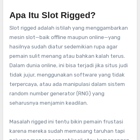
Apa Itu Slot Rigged?
Slot rigged adalah istilah yang menggambarkan
mesin slot—baik offline maupun online—yang
hasilnya sudah diatur sedemikian rupa agar
pemain sulit menang atau bahkan kalah terus.
Dalam dunia online, ini bisa terjadi jika situs judi
tidak jujur, menggunakan software yang tidak
terpercaya, atau ada manipulasi dalam sistem
random number generator (RNG) yang
seharusnya menjamin keadilan.
Masalah rigged ini tentu bikin pemain frustasi
karena mereka sudah memasang taruhan tapi