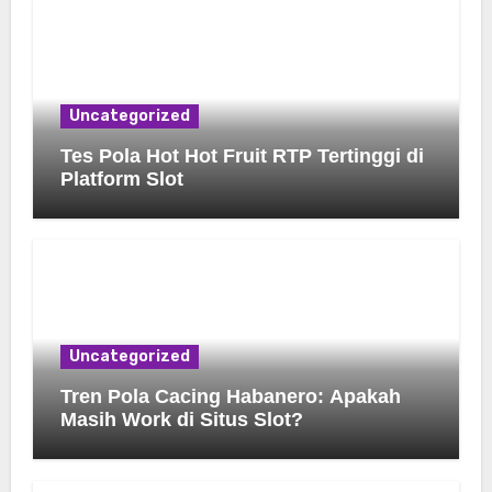
Uncategorized
Tes Pola Hot Hot Fruit RTP Tertinggi di
Platform Slot
Uncategorized
Tren Pola Cacing Habanero: Apakah
Masih Work di Situs Slot?