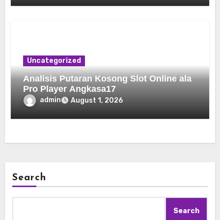
Uncategorized
Analisis Putaran Kosong Slot Online ala
Pro Player Angkasa17
admin
August 1, 2026
Search
Search