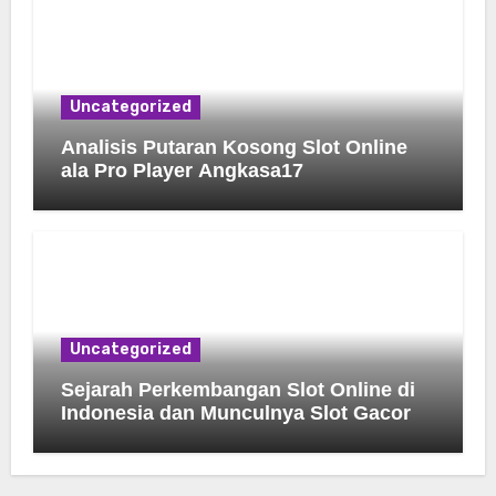
Uncategorized
Analisis Putaran Kosong Slot Online
ala Pro Player Angkasa17
Uncategorized
Sejarah Perkembangan Slot Online di
Indonesia dan Munculnya Slot Gacor