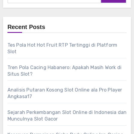
Recent Posts
Tes Pola Hot Hot Fruit RTP Tertinggi di Platform
Slot
Tren Pola Cacing Habanero: Apakah Masih Work di
Situs Slot?
Analisis Putaran Kosong Slot Online ala Pro Player
Angkasa17
Sejarah Perkembangan Slot Online di Indonesia dan
Munculnya Slot Gacor