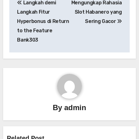
Langkah demi
Mengungkap Rahasia
navigation
Langkah Fitur
Slot Habanero yang
Hyperbonus di Return
Sering Gacor
to the Feature
Bank303
By
admin
Related Post