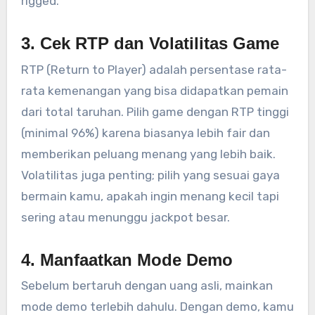
rigged.
3. Cek RTP dan Volatilitas Game
RTP (Return to Player) adalah persentase rata-
rata kemenangan yang bisa didapatkan pemain
dari total taruhan. Pilih game dengan RTP tinggi
(minimal 96%) karena biasanya lebih fair dan
memberikan peluang menang yang lebih baik.
Volatilitas juga penting; pilih yang sesuai gaya
bermain kamu, apakah ingin menang kecil tapi
sering atau menunggu jackpot besar.
4. Manfaatkan Mode Demo
Sebelum bertaruh dengan uang asli, mainkan
mode demo terlebih dahulu. Dengan demo, kamu