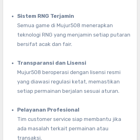
Sistem RNG Terjamin
Semua game di Mujur508 menerapkan
teknologi RNG yang menjamin setiap putaran
bersifat acak dan fair.
Transparansi dan Lisensi
Mujur508 beroperasi dengan lisensi resmi
yang diawasi regulasi ketat, memastikan
setiap permainan berjalan sesuai aturan.
Pelayanan Profesional
Tim customer service siap membantu jika
ada masalah terkait permainan atau
transaksi.