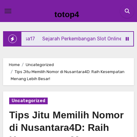
Skip
to
totop4
content
Angkasa17
Sejarah Perkembangan Slot Online di Indonesia
Home
Uncategorized
Tips Jitu Memilih Nomor di Nusantara4D: Raih Kesempatan
Menang Lebih Besar!
Uncategorized
Tips Jitu Memilih Nomor
di Nusantara4D: Raih