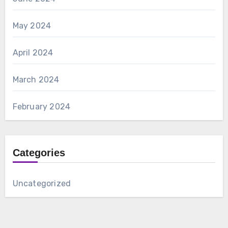
May 2024
April 2024
March 2024
February 2024
Categories
Uncategorized