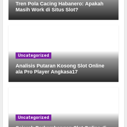
Tren Pola Cacing Habanero: Apakah
Masih Work di Situs Slot?
Uncategorized
Analisis Putaran Kosong Slot Online
ala Pro Player Angkasa17
Uncategorized