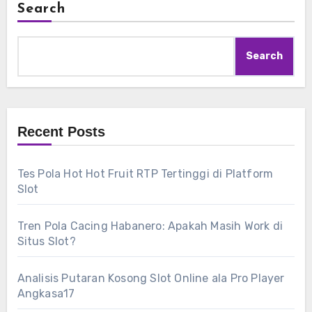
Search
Search
Recent Posts
Tes Pola Hot Hot Fruit RTP Tertinggi di Platform
Slot
Tren Pola Cacing Habanero: Apakah Masih Work di
Situs Slot?
Analisis Putaran Kosong Slot Online ala Pro Player
Angkasa17