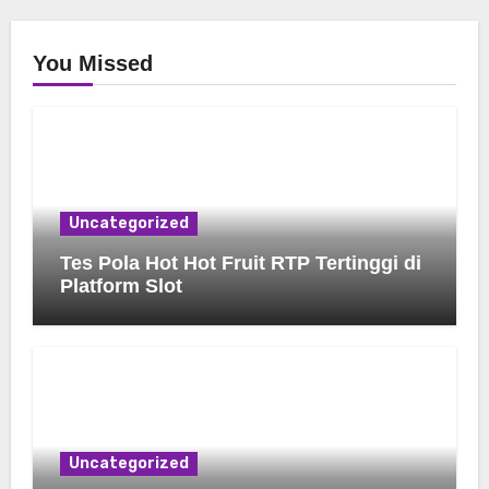
You Missed
Uncategorized
Tes Pola Hot Hot Fruit RTP Tertinggi di
Platform Slot
Uncategorized