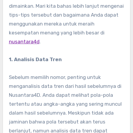
dimainkan. Mari kita bahas lebih lanjut mengenai
tips-tips tersebut dan bagaimana Anda dapat
menggunakan mereka untuk meraih
kesempatan menang yang lebih besar di
nusantara4d
.
1. Analisis Data Tren
Sebelum memilih nomor, penting untuk
menganalisis data tren dari hasil sebelumnya di
Nusantara4D. Anda dapat melihat pola-pola
tertentu atau angka-angka yang sering muncul
dalam hasil sebelumnya. Meskipun tidak ada
jaminan bahwa pola tersebut akan terus
berlanjut, namun analisis data tren dapat