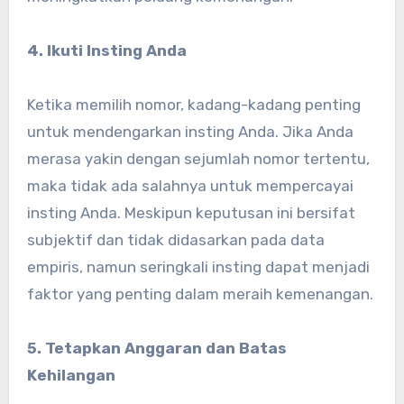
4. Ikuti Insting Anda
Ketika memilih nomor, kadang-kadang penting
untuk mendengarkan insting Anda. Jika Anda
merasa yakin dengan sejumlah nomor tertentu,
maka tidak ada salahnya untuk mempercayai
insting Anda. Meskipun keputusan ini bersifat
subjektif dan tidak didasarkan pada data
empiris, namun seringkali insting dapat menjadi
faktor yang penting dalam meraih kemenangan.
5. Tetapkan Anggaran dan Batas
Kehilangan