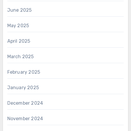
June 2025
May 2025
April 2025
March 2025
February 2025
January 2025
December 2024
November 2024