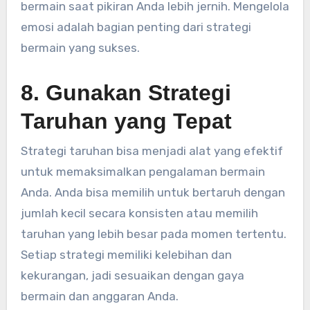
bermain saat pikiran Anda lebih jernih. Mengelola
emosi adalah bagian penting dari strategi
bermain yang sukses.
8. Gunakan Strategi
Taruhan yang Tepat
Strategi taruhan bisa menjadi alat yang efektif
untuk memaksimalkan pengalaman bermain
Anda. Anda bisa memilih untuk bertaruh dengan
jumlah kecil secara konsisten atau memilih
taruhan yang lebih besar pada momen tertentu.
Setiap strategi memiliki kelebihan dan
kekurangan, jadi sesuaikan dengan gaya
bermain dan anggaran Anda.