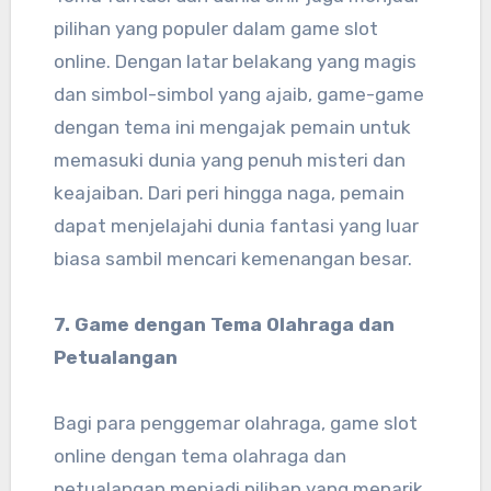
pilihan yang populer dalam game slot
online. Dengan latar belakang yang magis
dan simbol-simbol yang ajaib, game-game
dengan tema ini mengajak pemain untuk
memasuki dunia yang penuh misteri dan
keajaiban. Dari peri hingga naga, pemain
dapat menjelajahi dunia fantasi yang luar
biasa sambil mencari kemenangan besar.
7. Game dengan Tema Olahraga dan
Petualangan
Bagi para penggemar olahraga, game slot
online dengan tema olahraga dan
petualangan menjadi pilihan yang menarik.