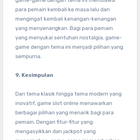
para pemain kembali ke masa lalu dan
mengingat kembali kenangan-kenangan
yang menyenangkan. Bagi para pemain
yang menyukai sentuhan nostalgia, game-
game dengan tema ini menjadi pilihan yang
sempurna.
9. Kesimpulan
Dari tema klasik hingga tema modern yang
inovatif, game slot online menawarkan
berbagai pilihan yang menarik bagi para
pemain. Dengan fitur-fitur yang
mengasyikkan dan jackpot yang