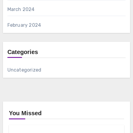
March 2024
February 2024
Categories
Uncategorized
You Missed