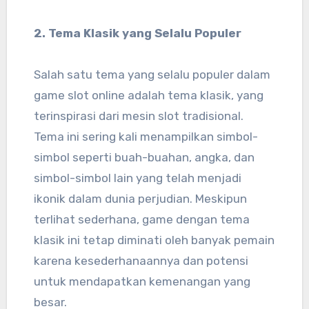
2. Tema Klasik yang Selalu Populer
Salah satu tema yang selalu populer dalam
game slot online adalah tema klasik, yang
terinspirasi dari mesin slot tradisional.
Tema ini sering kali menampilkan simbol-
simbol seperti buah-buahan, angka, dan
simbol-simbol lain yang telah menjadi
ikonik dalam dunia perjudian. Meskipun
terlihat sederhana, game dengan tema
klasik ini tetap diminati oleh banyak pemain
karena kesederhanaannya dan potensi
untuk mendapatkan kemenangan yang
besar.