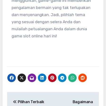
menggiurkan, game-game ini memberikan
pengalaman bermain yang tak terlupakan
dan menyenangkan. Jadi, pilihlah tema
yang sesuai dengan selera Anda dan
mulailah petualangan Anda dalam dunia
game slot online hari ini!
Post
Pilihan Terbaik
Bagaimana