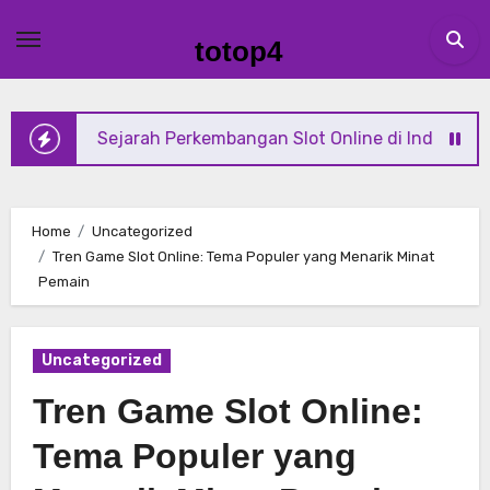
Skip
to
totop4
content
17
Sejarah Perkembangan Slot Online di Indonesia dan Mu
Home
Uncategorized
Tren Game Slot Online: Tema Populer yang Menarik Minat
Pemain
Uncategorized
Tren Game Slot Online:
Tema Populer yang