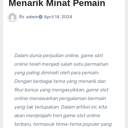
Menarik Minat Pemain
By
admin
April 14, 2024
Dalam dunia perjudian online, game slot
online telah menjadi salah satu permainan
yang paling diminati oleh para pemain.
Dengan berbagai tema yang menarik dan
fitur bonus yang mengasyikkan, game slot
online menawarkan pengalaman bermain
yang tak terlupakan. Dalam artikel ini, kita
akan menjelajahi tren game slot online
terbaru, termasuk tema-tema populer yang