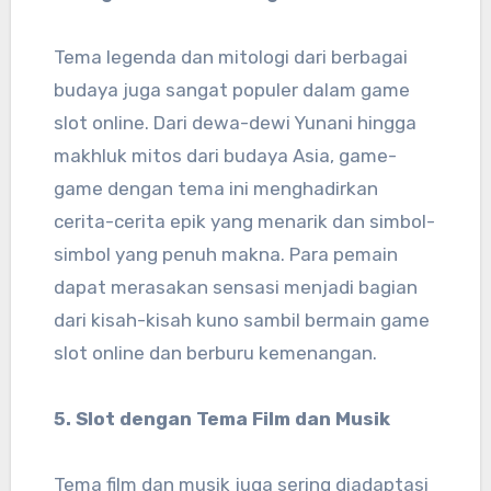
Tema legenda dan mitologi dari berbagai
budaya juga sangat populer dalam game
slot online. Dari dewa-dewi Yunani hingga
makhluk mitos dari budaya Asia, game-
game dengan tema ini menghadirkan
cerita-cerita epik yang menarik dan simbol-
simbol yang penuh makna. Para pemain
dapat merasakan sensasi menjadi bagian
dari kisah-kisah kuno sambil bermain game
slot online dan berburu kemenangan.
5. Slot dengan Tema Film dan Musik
Tema film dan musik juga sering diadaptasi