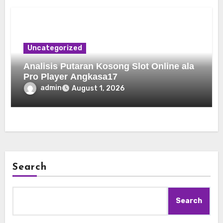
Uncategorized
Analisis Putaran Kosong Slot Online ala
Pro Player Angkasa17
admin
August 1, 2026
Search
Search