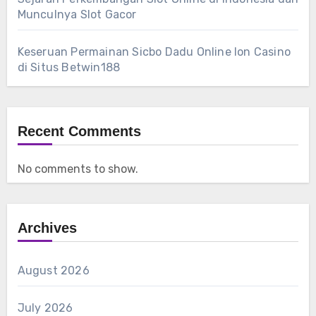
Munculnya Slot Gacor
Keseruan Permainan Sicbo Dadu Online Ion Casino
di Situs Betwin188
Recent Comments
No comments to show.
Archives
August 2026
July 2026