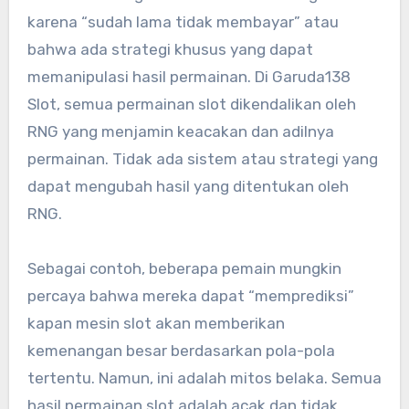
karena “sudah lama tidak membayar” atau
bahwa ada strategi khusus yang dapat
memanipulasi hasil permainan. Di Garuda138
Slot, semua permainan slot dikendalikan oleh
RNG yang menjamin keacakan dan adilnya
permainan. Tidak ada sistem atau strategi yang
dapat mengubah hasil yang ditentukan oleh
RNG.
Sebagai contoh, beberapa pemain mungkin
percaya bahwa mereka dapat “memprediksi”
kapan mesin slot akan memberikan
kemenangan besar berdasarkan pola-pola
tertentu. Namun, ini adalah mitos belaka. Semua
hasil permainan slot adalah acak dan tidak