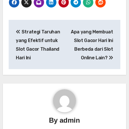
Post
Strategi Taruhan
Apa yang Membuat
navigation
yang Efektif untuk
Slot Gacor Hari Ini
Slot Gacor Thailand
Berbeda dari Slot
Hari Ini
Online Lain?
By
admin