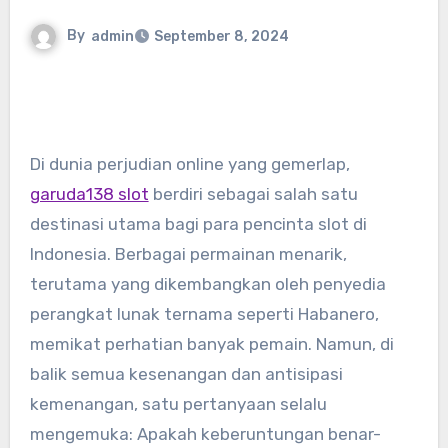
By
admin
September 8, 2024
Di dunia perjudian online yang gemerlap,
garuda138 slot
berdiri sebagai salah satu
destinasi utama bagi para pencinta slot di
Indonesia. Berbagai permainan menarik,
terutama yang dikembangkan oleh penyedia
perangkat lunak ternama seperti Habanero,
memikat perhatian banyak pemain. Namun, di
balik semua kesenangan dan antisipasi
kemenangan, satu pertanyaan selalu
mengemuka: Apakah keberuntungan benar-