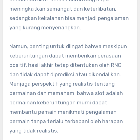
meningkatkan semangat dan keterlibatan,
sedangkan kekalahan bisa menjadi pengalaman
yang kurang menyenangkan.
Namun, penting untuk diingat bahwa meskipun
keberuntungan dapat memberikan perasaan
positif, hasil akhir tetap ditentukan oleh RNG
dan tidak dapat diprediksi atau dikendalikan.
Menjaga perspektif yang realistis tentang
permainan dan memahami bahwa slot adalah
permainan keberuntungan murni dapat
membantu pemain menikmati pengalaman
bermain tanpa terlalu terbebani oleh harapan
yang tidak realistis.