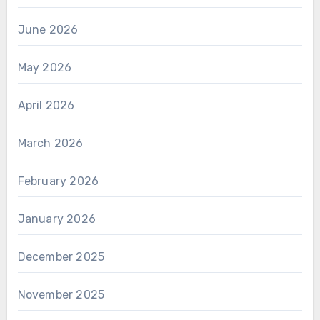
June 2026
May 2026
April 2026
March 2026
February 2026
January 2026
December 2025
November 2025