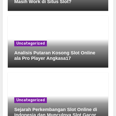
Masih Work di Situs Slot?
Uncategorized
Analisis Putaran Kosong Slot Online
ala Pro Player Angkasa17
Uncategorized
Sejarah Perkembangan Slot Online di
Indonesia dan Munculnya Slot Gacor