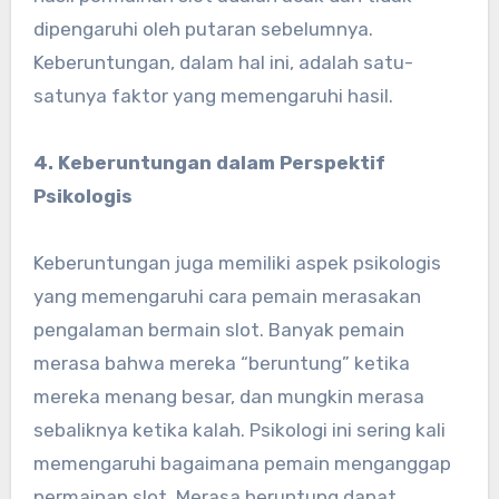
dipengaruhi oleh putaran sebelumnya.
Keberuntungan, dalam hal ini, adalah satu-
satunya faktor yang memengaruhi hasil.
4. Keberuntungan dalam Perspektif
Psikologis
Keberuntungan juga memiliki aspek psikologis
yang memengaruhi cara pemain merasakan
pengalaman bermain slot. Banyak pemain
merasa bahwa mereka “beruntung” ketika
mereka menang besar, dan mungkin merasa
sebaliknya ketika kalah. Psikologi ini sering kali
memengaruhi bagaimana pemain menganggap
permainan slot. Merasa beruntung dapat