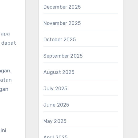
December 2025
November 2025
rapa
October 2025
i dapat
September 2025
ngan.
August 2025
katan
July 2025
ngan
June 2025
May 2025
ini
April 2025