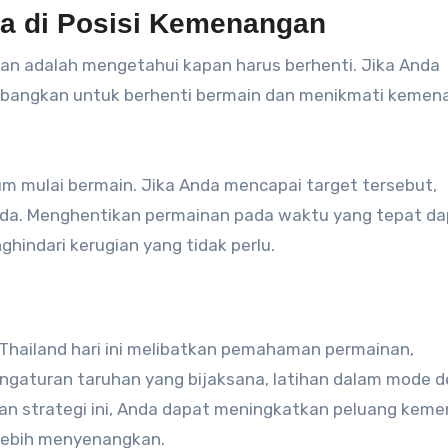
da di Posisi Kemenangan
ikan adalah mengetahui kapan harus berhenti. Jika Anda
mbangkan untuk berhenti bermain dan menikmati keme
 mulai bermain. Jika Anda mencapai target tersebut,
Anda. Menghentikan permainan pada waktu yang tepat d
ndari kerugian yang tidak perlu.
r Thailand hari ini melibatkan pemahaman permainan,
ngaturan taruhan yang bijaksana, latihan dalam mode 
n strategi ini, Anda dapat meningkatkan peluang kem
lebih menyenangkan.