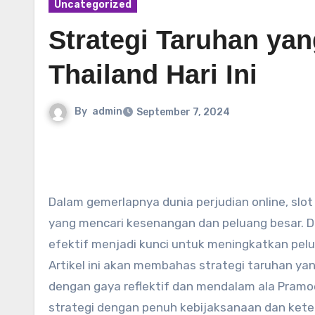
Uncategorized
Strategi Taruhan yan
Thailand Hari Ini
By
admin
September 7, 2024
Dalam gemerlapnya dunia perjudian online, slot
yang mencari kesenangan dan peluang besar. De
efektif menjadi kunci untuk meningkatkan p
Artikel ini akan membahas strategi taruhan yang
dengan gaya reflektif dan mendalam ala Pramo
strategi dengan penuh kebijaksanaan dan ketel