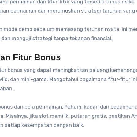
permainan dan fitur-fitur yang tersedia tanpa risiko
ajari permainan dan merumuskan strategi taruhan yang e
am mode demo sebelum memasang taruhan nyata. Ini me
n menguji strategi tanpa tekanan finansial.
dan Fitur Bonus
iki fitur bonus yang dapat meningkatkan peluang kemenang
wild, dan mini-game. Mengetahui bagaimana fitur-fitur ini
ahan.
bonus dan pola permainan. Pahami kapan dan bagaimana 
Misalnya, jika slot memiliki putaran gratis, pastikan A
 setiap kesempatan dengan baik.