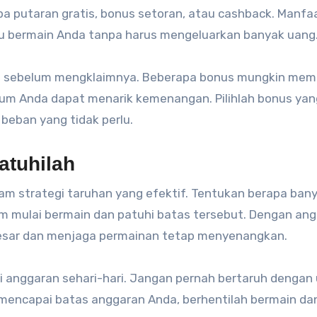
pa putaran gratis, bonus setoran, atau cashback. Manfa
u bermain Anda tanpa harus mengeluarkan banyak uang
 sebelum mengklaimnya. Beberapa bonus mungkin memil
lum Anda dapat menarik kemenangan. Pilihlah bonus yan
eban yang tidak perlu.
atuhilah
am strategi taruhan yang efektif. Tentukan berapa ban
m mulai bermain dan patuhi batas tersebut. Dengan an
 besar dan menjaga permainan tetap menyenangkan.
 anggaran sehari-hari. Jangan pernah bertaruh dengan
mencapai batas anggaran Anda, berhentilah bermain da