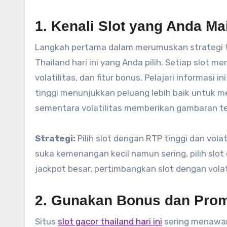
1. Kenali Slot yang Anda M
Langkah pertama dalam merumuskan strategi t
Thailand hari ini yang Anda pilih. Setiap slot me
volatilitas, dan fitur bonus. Pelajari informasi
tinggi menunjukkan peluang lebih baik untuk 
sementara volatilitas memberikan gambaran t
Strategi:
Pilih slot dengan RTP tinggi dan vola
suka kemenangan kecil namun sering, pilih slot 
jackpot besar, pertimbangkan slot dengan volati
2. Gunakan Bonus dan Prom
Situs
slot gacor thailand hari ini
sering menawar