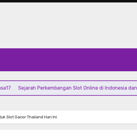
Sejarah Perkembangan Slot Online di Indonesia dan Muncu
uk Slot Gacor Thailand Hari Ini