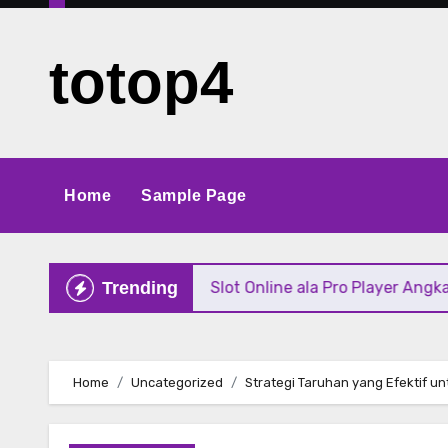
Skip
to
totop4
content
Home
Sample Page
Trending
isis Putaran Kosong Slot Online ala Pro Player Angkasa17
Home
Uncategorized
Strategi Taruhan yang Efektif unt