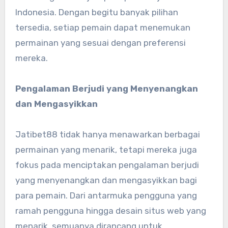
Indonesia. Dengan begitu banyak pilihan
tersedia, setiap pemain dapat menemukan
permainan yang sesuai dengan preferensi
mereka.
Pengalaman Berjudi yang Menyenangkan
dan Mengasyikkan
Jatibet88 tidak hanya menawarkan berbagai
permainan yang menarik, tetapi mereka juga
fokus pada menciptakan pengalaman berjudi
yang menyenangkan dan mengasyikkan bagi
para pemain. Dari antarmuka pengguna yang
ramah pengguna hingga desain situs web yang
menarik, semuanya dirancang untuk