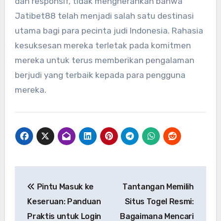
dan responsif, tidak mengherankan bahwa
Jatibet88 telah menjadi salah satu destinasi
utama bagi para pecinta judi Indonesia. Rahasia
kesuksesan mereka terletak pada komitmen
mereka untuk terus memberikan pengalaman
berjudi yang terbaik kepada para pengguna
mereka.
Post
Pintu Masuk ke
Tantangan Memilih
navigation
Keseruan: Panduan
Situs Togel Resmi:
Praktis untuk Login
Bagaimana Mencari