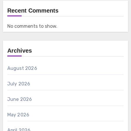
Recent Comments
No comments to show.
Archives
August 2026
July 2026
June 2026
May 2026
April 2026