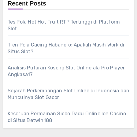
Recent Posts
Tes Pola Hot Hot Fruit RTP Tertinggi di Platform
Slot
Tren Pola Cacing Habanero: Apakah Masih Work di
Situs Slot?
Analisis Putaran Kosong Slot Online ala Pro Player
Angkasa17
Sejarah Perkembangan Slot Online di Indonesia dan
Munculnya Slot Gacor
Keseruan Permainan Sicbo Dadu Online Ion Casino
di Situs Betwin188