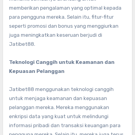
memberikan pengalaman yang optimal kepada
para pengguna mereka. Selain itu, fitur-fitur
seperti promosi dan bonus yang menggiurkan
juga meningkatkan keseruan berjudi di
Jatibet88.
Teknologi Canggih untuk Keamanan dan
Kepuasan Pelanggan
Jatibet88 menggunakan teknologi canggih
untuk menjaga keamanan dan kepuasan
pelanggan mereka. Mereka menggunakan
enkripsi data yang kuat untuk melindungi
informasi pribadi dan transaksi keuangan para
pengguna mereka. Selain itu, mereka juga terus