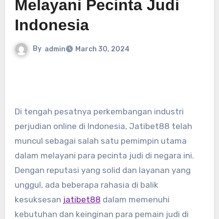
Melayani Pecinta Judi
Indonesia
By
admin
March 30, 2024
Di tengah pesatnya perkembangan industri
perjudian online di Indonesia, Jatibet88 telah
muncul sebagai salah satu pemimpin utama
dalam melayani para pecinta judi di negara ini.
Dengan reputasi yang solid dan layanan yang
unggul, ada beberapa rahasia di balik
kesuksesan
jatibet88
dalam memenuhi
kebutuhan dan keinginan para pemain judi di