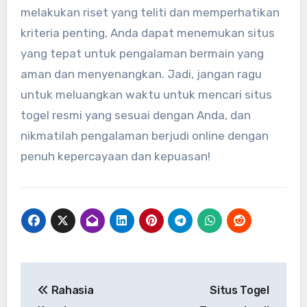
melakukan riset yang teliti dan memperhatikan
kriteria penting, Anda dapat menemukan situs
yang tepat untuk pengalaman bermain yang
aman dan menyenangkan. Jadi, jangan ragu
untuk meluangkan waktu untuk mencari situs
togel resmi yang sesuai dengan Anda, dan
nikmatilah pengalaman berjudi online dengan
penuh kepercayaan dan kepuasan!
Post
Rahasia
Situs Togel
navigation