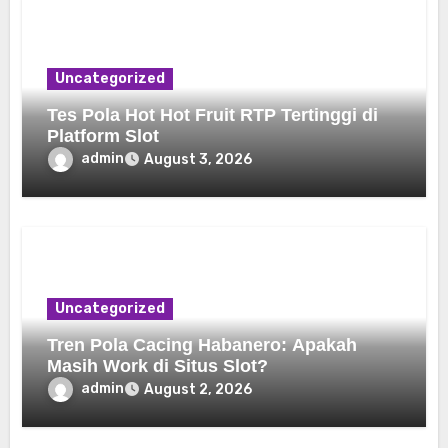
Uncategorized
Tes Pola Hot Hot Fruit RTP Tertinggi di
Platform Slot
admin
August 3, 2026
Uncategorized
Tren Pola Cacing Habanero: Apakah
Masih Work di Situs Slot?
admin
August 2, 2026