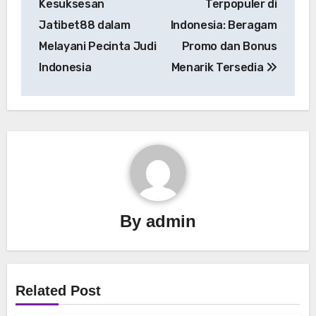
Kesuksesan
Terpopuler di
Jatibet88 dalam
Indonesia: Beragam
Melayani Pecinta Judi
Promo dan Bonus
Indonesia
Menarik Tersedia
By
admin
Related Post