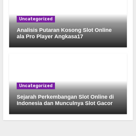
Uncategorized
Analisis Putaran Kosong Slot Online
ala Pro Player Angkasa17
Uncategorized
Sejarah Perkembangan Slot Online di
Indonesia dan Munculnya Slot Gacor