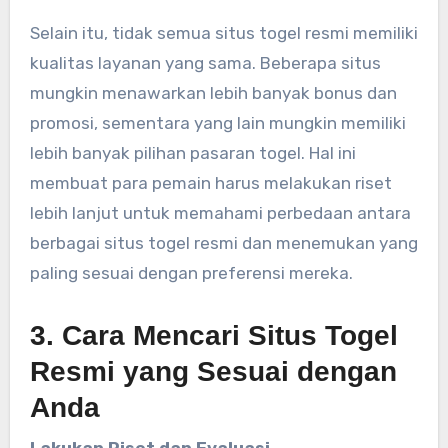
Selain itu, tidak semua situs togel resmi memiliki
kualitas layanan yang sama. Beberapa situs
mungkin menawarkan lebih banyak bonus dan
promosi, sementara yang lain mungkin memiliki
lebih banyak pilihan pasaran togel. Hal ini
membuat para pemain harus melakukan riset
lebih lanjut untuk memahami perbedaan antara
berbagai situs togel resmi dan menemukan yang
paling sesuai dengan preferensi mereka.
3. Cara Mencari Situs Togel
Resmi yang Sesuai dengan
Anda
Lakukan Riset dan Evaluasi