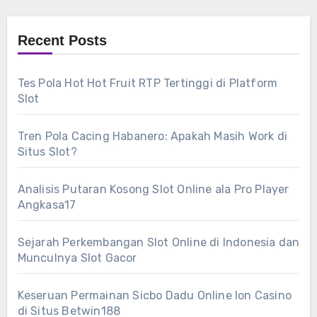
Recent Posts
Tes Pola Hot Hot Fruit RTP Tertinggi di Platform
Slot
Tren Pola Cacing Habanero: Apakah Masih Work di
Situs Slot?
Analisis Putaran Kosong Slot Online ala Pro Player
Angkasa17
Sejarah Perkembangan Slot Online di Indonesia dan
Munculnya Slot Gacor
Keseruan Permainan Sicbo Dadu Online Ion Casino
di Situs Betwin188