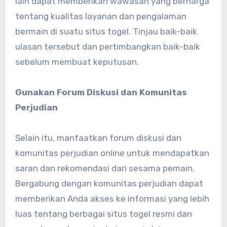
lain dapat memberikan wawasan yang berharga
tentang kualitas layanan dan pengalaman
bermain di suatu situs togel. Tinjau baik-baik
ulasan tersebut dan pertimbangkan baik-baik
sebelum membuat keputusan.
Gunakan Forum Diskusi dan Komunitas
Perjudian
Selain itu, manfaatkan forum diskusi dan
komunitas perjudian online untuk mendapatkan
saran dan rekomendasi dari sesama pemain.
Bergabung dengan komunitas perjudian dapat
memberikan Anda akses ke informasi yang lebih
luas tentang berbagai situs togel resmi dan